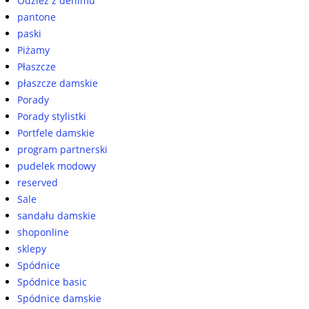
Odzież z denimu
pantone
paski
Piżamy
Płaszcze
płaszcze damskie
Porady
Porady stylistki
Portfele damskie
program partnerski
pudelek modowy
reserved
Sale
sandału damskie
shoponline
sklepy
Spódnice
Spódnice basic
Spódnice damskie