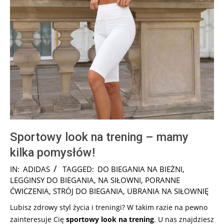
Sportowy look na trening – mamy
kilka pomysłów!
2025-
IN:
ADIDAS
TAGGED:
DO BIEGANIA NA BIEŻNI
,
07-
LEGGINSY DO BIEGANIA
,
NA SIŁOWNI
,
PORANNE
25
ĆWICZENIA
,
STRÓJ DO BIEGANIA
,
UBRANIA NA SIŁOWNIĘ
Lubisz zdrowy styl życia i treningi? W takim razie na pewno
zainteresuje Cię
sportowy look na trening
. U nas znajdziesz