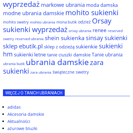
wyprzedaż
markowe ubrania
moda damska
mohito sukienki
modne ubrania damskie
Orsay
odzież
mohito swetry
mona butik
mohito ubrania
sukienki wyprzedaż
renee
orsay ubrania
reserved
sinsay sukienki
shein sukienka
reserved ubrania
swetry
sukienki
sklep ebutik.pl
sukienkie
sklep z odzieżą
hm
sukienki letne
Tanie ubrania
tanie ciuszki damskie
ubrania damskie
zara
ubrania butik
sukienki
świąteczne swetry
zara ubrania
WIĘCEJ O TANICH UBRANIACH
adidas
Akcesoria damskie
Aktualności
ażurowe bluzki