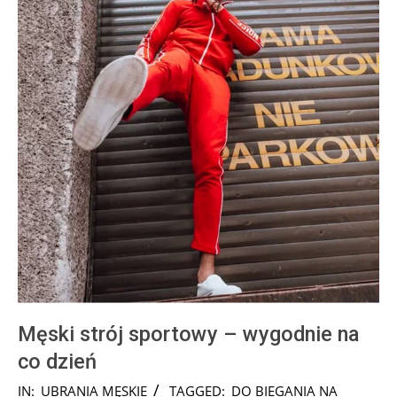
Męski strój sportowy – wygodnie na
co dzień
2025-
IN:
UBRANIA MĘSKIE
TAGGED:
DO BIEGANIA NA