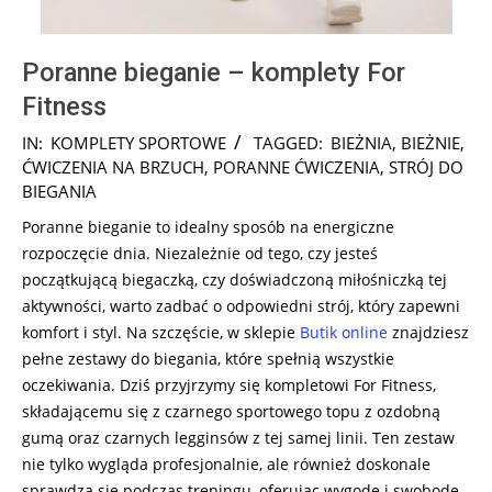
Poranne bieganie – komplety For
Fitness
2024-
IN:
KOMPLETY SPORTOWE
TAGGED:
BIEŻNIA
,
BIEŻNIE
,
10-
ĆWICZENIA NA BRZUCH
,
PORANNE ĆWICZENIA
,
STRÓJ DO
28
BIEGANIA
Poranne bieganie to idealny sposób na energiczne
rozpoczęcie dnia. Niezależnie od tego, czy jesteś
początkującą biegaczką, czy doświadczoną miłośniczką tej
aktywności, warto zadbać o odpowiedni strój, który zapewni
komfort i styl. Na szczęście, w sklepie
Butik online
znajdziesz
pełne zestawy do biegania, które spełnią wszystkie
oczekiwania. Dziś przyjrzymy się kompletowi For Fitness,
składającemu się z czarnego sportowego topu z ozdobną
gumą oraz czarnych legginsów z tej samej linii. Ten zestaw
nie tylko wygląda profesjonalnie, ale również doskonale
sprawdza się podczas treningu, oferując wygodę i swobodę