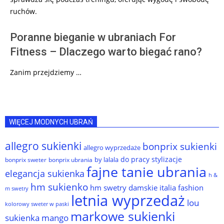
ruchów.
Poranne bieganie w ubraniach For
Fitness – Dlaczego warto biegać rano?
Zanim przejdziemy …
WIĘCEJ MODNYCH UBRAŃ
allegro sukienki
bonprix sukienki
allegro wyprzedaże
do pracy stylizacje
by lalala
bonprix sweter
bonprix ubrania
fajne tanie ubrania
elegancja sukienka
h &
hm sukienko
hm swetry damskie
italia fashion
m swetry
letnia wyprzedaż
lou
kolorowy sweter w paski
markowe sukienki
sukienka
mango