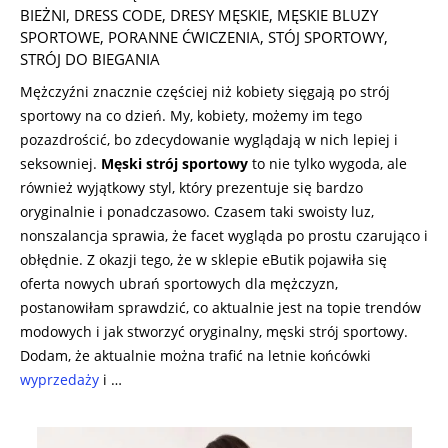
07-
BIEŻNI
,
DRESS CODE
,
DRESY MĘSKIE
,
MĘSKIE BLUZY
22
SPORTOWE
,
PORANNE ĆWICZENIA
,
STÓJ SPORTOWY
,
STRÓJ DO BIEGANIA
Mężczyźni znacznie częściej niż kobiety sięgają po strój
sportowy na co dzień. My, kobiety, możemy im tego
pozazdrościć, bo zdecydowanie wyglądają w nich lepiej i
seksowniej.
Męski strój sportowy
to nie tylko wygoda, ale
również wyjątkowy styl, który prezentuje się bardzo
oryginalnie i ponadczasowo. Czasem taki swoisty luz,
nonszalancja sprawia, że facet wygląda po prostu czarująco i
obłędnie. Z okazji tego, że w sklepie eButik pojawiła się
oferta nowych ubrań sportowych dla mężczyzn,
postanowiłam sprawdzić, co aktualnie jest na topie trendów
modowych i jak stworzyć oryginalny, męski strój sportowy.
Dodam, że aktualnie można trafić na letnie końcówki
wyprzedaży
i …