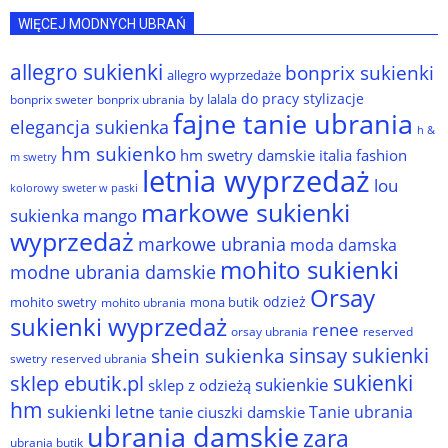
WIĘCEJ MODNYCH UBRAŃ
allegro sukienki
bonprix sukienki
allegro wyprzedaże
do pracy stylizacje
by lalala
bonprix sweter
bonprix ubrania
fajne tanie ubrania
elegancja sukienka
h &
hm sukienko
hm swetry damskie
italia fashion
m swetry
letnia wyprzedaż
lou
kolorowy sweter w paski
markowe sukienki
sukienka
mango
wyprzedaż
markowe ubrania
moda damska
mohito sukienki
modne ubrania damskie
Orsay
odzież
mohito swetry
mona butik
mohito ubrania
sukienki wyprzedaż
renee
orsay ubrania
reserved
sinsay sukienki
shein sukienka
reserved ubrania
swetry
sukienki
sklep ebutik.pl
sukienkie
sklep z odzieżą
hm
sukienki letne
Tanie ubrania
tanie ciuszki damskie
ubrania damskie
zara
ubrania butik