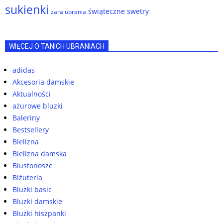
sukienki
świąteczne swetry
zara ubrania
WIĘCEJ O TANICH UBRANIACH
adidas
Akcesoria damskie
Aktualności
ażurowe bluzki
Baleriny
Bestsellery
Bielizna
Bielizna damska
Biustonosze
Biżuteria
Bluzki basic
Bluzki damskie
Bluzki hiszpanki