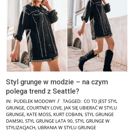
Styl grunge w modzie – na czym
polega trend z Seattle?
2025-
IN:
PUDELEK MODOWY
TAGGED:
CO TO JEST STYL
08-
GRUNGE
,
COURTNEY LOVE
,
JAK SIĘ UBIERAĆ W STYLU
08
GRUNGE
,
KATE MOSS
,
KURT COBAIN
,
STYL GRUNGE
DAMSKI
,
STYL GRUNGE LATA 90
,
STYL GRUNGE W
STYLIZACJACH
,
UBRANIA W STYLU GRUNGE