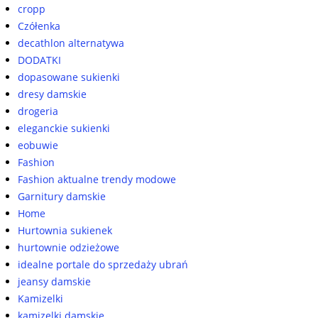
cropp
Czółenka
decathlon alternatywa
DODATKI
dopasowane sukienki
dresy damskie
drogeria
eleganckie sukienki
eobuwie
Fashion
Fashion aktualne trendy modowe
Garnitury damskie
Home
Hurtownia sukienek
hurtownie odzieżowe
idealne portale do sprzedaży ubrań
jeansy damskie
Kamizelki
kamizelki damskie