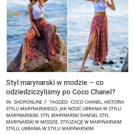
Styl marynarski w modzie – co
odziedziczyliśmy po Coco Chanel?
2025-
IN:
SHOPONLINE
TAGGED:
COCO CHANEL
,
HISTORIA
08-
STYLU MARYNARSKIEGO
,
JAK NOSIĆ UBRANIA W STYLU
05
MARYNARSKIM
,
STYL MARYNARSKI DAMSKI
,
STYL
MARYNARSKI W MODZIE
,
STYLIZACJE W MARYNARSKIM
STYLU
,
UBRANIA W STYLU MARYNARSKIM