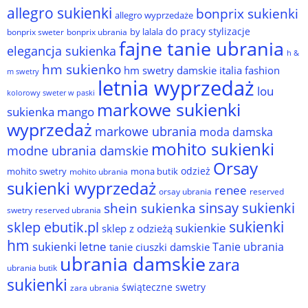
allegro sukienki
bonprix sukienki
allegro wyprzedaże
do pracy stylizacje
by lalala
bonprix sweter
bonprix ubrania
fajne tanie ubrania
elegancja sukienka
h &
hm sukienko
hm swetry damskie
italia fashion
m swetry
letnia wyprzedaż
lou
kolorowy sweter w paski
markowe sukienki
sukienka
mango
wyprzedaż
markowe ubrania
moda damska
mohito sukienki
modne ubrania damskie
Orsay
odzież
mohito swetry
mona butik
mohito ubrania
sukienki wyprzedaż
renee
orsay ubrania
reserved
sinsay sukienki
shein sukienka
reserved ubrania
swetry
sukienki
sklep ebutik.pl
sukienkie
sklep z odzieżą
hm
sukienki letne
Tanie ubrania
tanie ciuszki damskie
ubrania damskie
zara
ubrania butik
sukienki
świąteczne swetry
zara ubrania