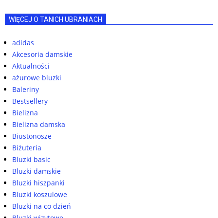
WIĘCEJ O TANICH UBRANIACH
adidas
Akcesoria damskie
Aktualności
ażurowe bluzki
Baleriny
Bestsellery
Bielizna
Bielizna damska
Biustonosze
Biżuteria
Bluzki basic
Bluzki damskie
Bluzki hiszpanki
Bluzki koszulowe
Bluzki na co dzień
Bluzki wizytowe