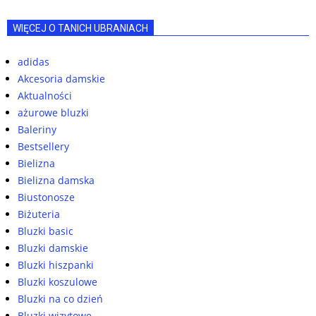
WIĘCEJ O TANICH UBRANIACH
adidas
Akcesoria damskie
Aktualności
ażurowe bluzki
Baleriny
Bestsellery
Bielizna
Bielizna damska
Biustonosze
Biżuteria
Bluzki basic
Bluzki damskie
Bluzki hiszpanki
Bluzki koszulowe
Bluzki na co dzień
Bluzki wizytowe