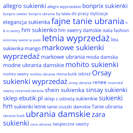
allegro sukienki
bonprix sukienki
allegro wyprzedaże
do pracy stylizacje
by lalala
bonprix sweter
bonprix ubrania
fajne tanie ubrania
elegancja sukienka
h
hm sukienko
hm swetry damskie
italia fashion
& m swetry
letnia wyprzedaż
lou
kolorowy sweter w paski
markowe sukienki
sukienka
mango
wyprzedaż
markowe ubrania
moda damska
mohito sukienki
modne ubrania damskie
Orsay
odzież
mohito swetry
mona butik
mohito ubrania
sukienki wyprzedaż
renee
orsay ubrania
reserved
sinsay sukienki
shein sukienka
reserved ubrania
swetry
sukienki
sklep ebutik.pl
sukienkie
sklep z odzieżą
hm
sukienki letne
Tanie ubrania
tanie ciuszki damskie
ubrania damskie
zara
ubrania butik
sukienki
świąteczne swetry
zara ubrania