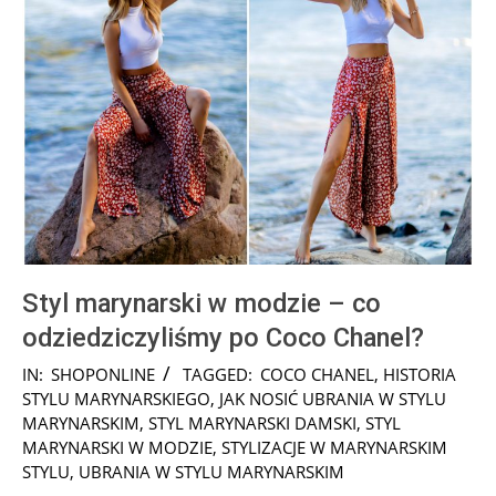
Styl marynarski w modzie – co
odziedziczyliśmy po Coco Chanel?
2025-
IN:
SHOPONLINE
TAGGED:
COCO CHANEL
,
HISTORIA
08-
STYLU MARYNARSKIEGO
,
JAK NOSIĆ UBRANIA W STYLU
05
MARYNARSKIM
,
STYL MARYNARSKI DAMSKI
,
STYL
MARYNARSKI W MODZIE
,
STYLIZACJE W MARYNARSKIM
STYLU
,
UBRANIA W STYLU MARYNARSKIM