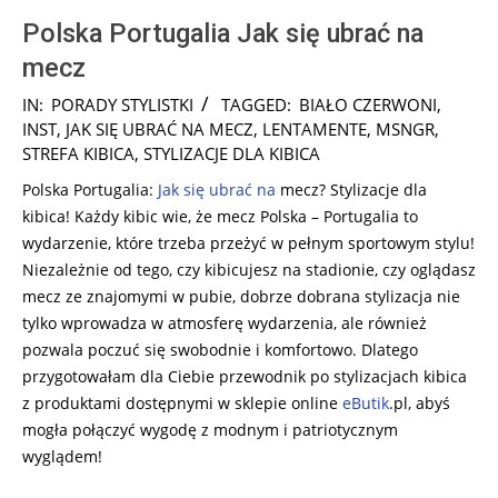
Polska Portugalia Jak się ubrać na
mecz
2024-
IN:
PORADY STYLISTKI
TAGGED:
BIAŁO CZERWONI
,
11-
INST
,
JAK SIĘ UBRAĆ NA MECZ
,
LENTAMENTE
,
MSNGR
,
14
STREFA KIBICA
,
STYLIZACJE DLA KIBICA
Polska Portugalia:
Jak się ubrać na
mecz? Stylizacje dla
kibica! Każdy kibic wie, że mecz Polska – Portugalia to
wydarzenie, które trzeba przeżyć w pełnym sportowym stylu!
Niezależnie od tego, czy kibicujesz na stadionie, czy oglądasz
mecz ze znajomymi w pubie, dobrze dobrana stylizacja nie
tylko wprowadza w atmosferę wydarzenia, ale również
pozwala poczuć się swobodnie i komfortowo. Dlatego
przygotowałam dla Ciebie przewodnik po stylizacjach kibica
z produktami dostępnymi w sklepie online
eButik
.pl, abyś
mogła połączyć wygodę z modnym i patriotycznym
wyglądem!