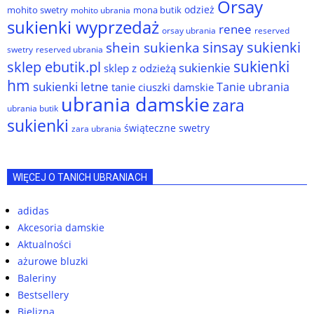
Orsay
odzież
mohito swetry
mona butik
mohito ubrania
sukienki wyprzedaż
renee
orsay ubrania
reserved
sinsay sukienki
shein sukienka
reserved ubrania
swetry
sukienki
sklep ebutik.pl
sukienkie
sklep z odzieżą
hm
sukienki letne
Tanie ubrania
tanie ciuszki damskie
ubrania damskie
zara
ubrania butik
sukienki
świąteczne swetry
zara ubrania
WIĘCEJ O TANICH UBRANIACH
adidas
Akcesoria damskie
Aktualności
ażurowe bluzki
Baleriny
Bestsellery
Bielizna