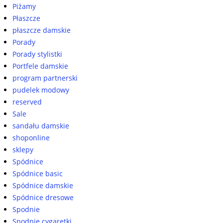
Piżamy
Płaszcze
płaszcze damskie
Porady
Porady stylistki
Portfele damskie
program partnerski
pudelek modowy
reserved
Sale
sandału damskie
shoponline
sklepy
Spódnice
Spódnice basic
Spódnice damskie
Spódnice dresowe
Spodnie
Spodnie cygaretki