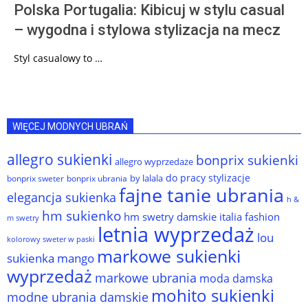
Polska Portugalia: Kibicuj w stylu casual
– wygodna i stylowa stylizacja na mecz
Styl casualowy to …
WIĘCEJ MODNYCH UBRAŃ
allegro sukienki
bonprix sukienki
allegro wyprzedaże
do pracy stylizacje
by lalala
bonprix sweter
bonprix ubrania
fajne tanie ubrania
elegancja sukienka
h &
hm sukienko
hm swetry damskie
italia fashion
m swetry
letnia wyprzedaż
lou
kolorowy sweter w paski
markowe sukienki
sukienka
mango
wyprzedaż
markowe ubrania
moda damska
mohito sukienki
modne ubrania damskie