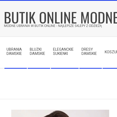
Skip
BUTIK ONLINE MODN
to
content
MODNE UBRANIA W BUTIK ONLINE - NAJLEPSZE SKLEPY Z ODZIEŻĄ
Secondary
Navigation
UBRANIA
BLUZKI
ELEGANCKIE
DRESY
Menu
KOSZU
DAMSKIE
DAMSKIE
SUKIENKI
DAMSKIE