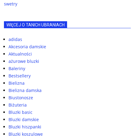
swetry
WIĘCEJ O TANICH UBRANIACH
adidas
Akcesoria damskie
Aktualności
ażurowe bluzki
Baleriny
Bestsellery
Bielizna
Bielizna damska
Biustonosze
Biżuteria
Bluzki basic
Bluzki damskie
Bluzki hiszpanki
Bluzki koszulowe