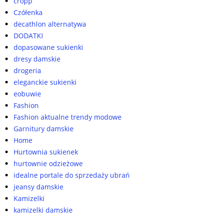
cropp
Czółenka
decathlon alternatywa
DODATKI
dopasowane sukienki
dresy damskie
drogeria
eleganckie sukienki
eobuwie
Fashion
Fashion aktualne trendy modowe
Garnitury damskie
Home
Hurtownia sukienek
hurtownie odzieżowe
idealne portale do sprzedaży ubrań
jeansy damskie
Kamizelki
kamizelki damskie