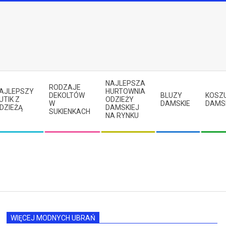
NAJLEPSZA
RODZAJE
AJLEPSZY
HURTOWNIA
DEKOLTÓW
BLUZY
KOSZ
UTIK Z
ODZIEŻY
W
DAMSKIE
DAMS
DZIEŻĄ
DAMSKIEJ
SUKIENKACH
NA RYNKU
WIĘCEJ MODNYCH UBRAŃ