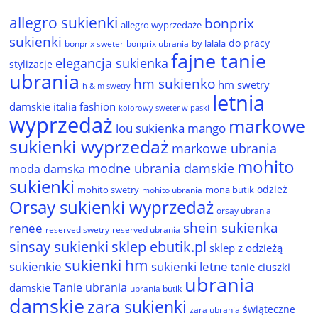
allegro sukienki
bonprix
allegro wyprzedaże
sukienki
do pracy
by lalala
bonprix sweter
bonprix ubrania
fajne tanie
elegancja sukienka
stylizacje
ubrania
hm sukienko
hm swetry
h & m swetry
letnia
damskie
italia fashion
kolorowy sweter w paski
wyprzedaż
markowe
lou sukienka
mango
sukienki wyprzedaż
markowe ubrania
mohito
modne ubrania damskie
moda damska
sukienki
odzież
mohito swetry
mona butik
mohito ubrania
Orsay sukienki wyprzedaż
orsay ubrania
shein sukienka
renee
reserved ubrania
reserved swetry
sinsay sukienki
sklep ebutik.pl
sklep z odzieżą
sukienki hm
sukienkie
sukienki letne
tanie ciuszki
ubrania
Tanie ubrania
damskie
ubrania butik
damskie
zara sukienki
świąteczne
zara ubrania