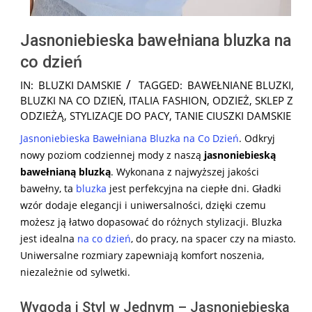
Jasnoniebieska bawełniana bluzka na
co dzień
2024-
IN:
BLUZKI DAMSKIE
TAGGED:
BAWEŁNIANE BLUZKI
,
06-
BLUZKI NA CO DZIEŃ
,
ITALIA FASHION
,
ODZIEŻ
,
SKLEP Z
08
ODZIEŻĄ
,
STYLIZACJE DO PACY
,
TANIE CIUSZKI DAMSKIE
Jasnoniebieska Bawełniana Bluzka na Co Dzień
. Odkryj
nowy poziom codziennej mody z naszą
jasnoniebieską
bawełnianą bluzką
. Wykonana z najwyższej jakości
bawełny, ta
bluzka
jest perfekcyjna na ciepłe dni. Gładki
wzór dodaje elegancji i uniwersalności, dzięki czemu
możesz ją łatwo dopasować do różnych stylizacji. Bluzka
jest idealna
na co dzień
, do pracy, na spacer czy na miasto.
Uniwersalne rozmiary zapewniają komfort noszenia,
niezależnie od sylwetki.
Wygoda i Styl w Jednym – Jasnoniebieska