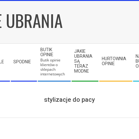
E UBRANIA
BUTIK
JAKIE
OPINIE
UBRANIA
N
HURTOWNIA
Butik opinie
SĄ
B
LE
SPODNIE
OPINIE
klientów o
TERAZ
O
sklepach
MODNE
internetowych
stylizacje do pacy