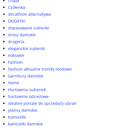
cropp
Czółenka
decathlon alternatywa
DODATKI
dopasowane sukienki
dresy damskie
drogeria
eleganckie sukienki
eobuwie
Fashion
Fashion aktualne trendy modowe
Garnitury damskie
Home
Hurtownia sukienek
hurtownie odzieżowe
idealne portale do sprzedaży ubrań
jeansy damskie
Kamizelki
kamizelki damskie