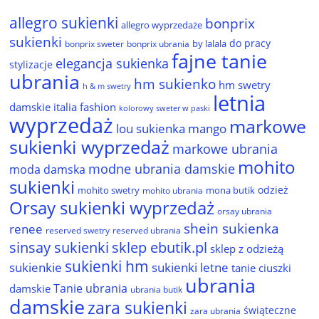
allegro sukienki
bonprix
allegro wyprzedaże
sukienki
do pracy
by lalala
bonprix sweter
bonprix ubrania
fajne tanie
elegancja sukienka
stylizacje
ubrania
hm sukienko
hm swetry
h & m swetry
letnia
damskie
italia fashion
kolorowy sweter w paski
wyprzedaż
markowe
lou sukienka
mango
sukienki wyprzedaż
markowe ubrania
mohito
modne ubrania damskie
moda damska
sukienki
odzież
mohito swetry
mona butik
mohito ubrania
Orsay sukienki wyprzedaż
orsay ubrania
shein sukienka
renee
reserved ubrania
reserved swetry
sinsay sukienki
sklep ebutik.pl
sklep z odzieżą
sukienki hm
sukienkie
sukienki letne
tanie ciuszki
ubrania
Tanie ubrania
damskie
ubrania butik
damskie
zara sukienki
świąteczne
zara ubrania