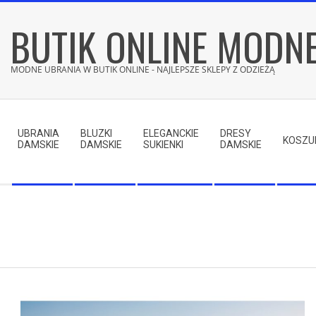
Skip
BUTIK ONLINE MODN
to
content
MODNE UBRANIA W BUTIK ONLINE - NAJLEPSZE SKLEPY Z ODZIEŻĄ
Secondary
Navigation
UBRANIA
BLUZKI
ELEGANCKIE
DRESY
Menu
KOSZU
DAMSKIE
DAMSKIE
SUKIENKI
DAMSKIE