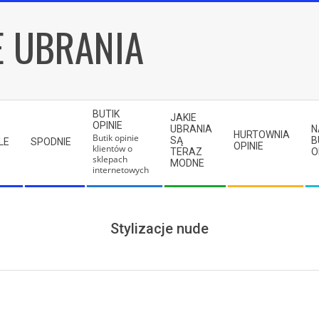
E UBRANIA
BUTIK
JAKIE
OPINIE
UBRANIA
N
HURTOWNIA
Butik opinie
SĄ
B
LE
SPODNIE
OPINIE
klientów o
TERAZ
O
sklepach
MODNE
internetowych
Stylizacje nude