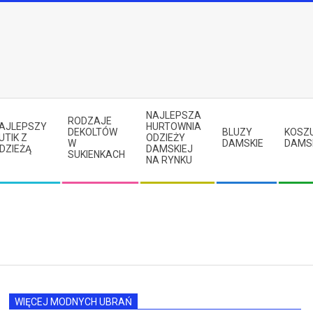
NAJLEPSZA
RODZAJE
AJLEPSZY
HURTOWNIA
DEKOLTÓW
BLUZY
KOSZ
UTIK Z
ODZIEŻY
W
DAMSKIE
DAMS
DZIEŻĄ
DAMSKIEJ
SUKIENKACH
NA RYNKU
WIĘCEJ MODNYCH UBRAŃ