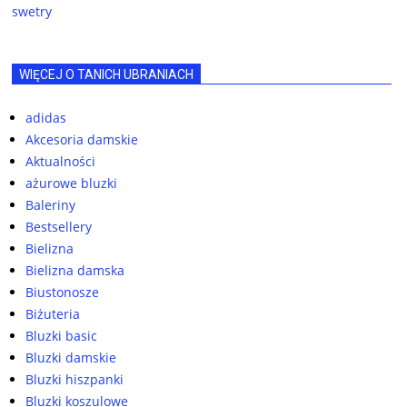
swetry
WIĘCEJ O TANICH UBRANIACH
adidas
Akcesoria damskie
Aktualności
ażurowe bluzki
Baleriny
Bestsellery
Bielizna
Bielizna damska
Biustonosze
Biżuteria
Bluzki basic
Bluzki damskie
Bluzki hiszpanki
Bluzki koszulowe