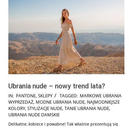
Ubrania nude – nowy trend lata?
2025-
IN:
PANTONE
,
SKLEPY
TAGGED:
MARKOWE UBRANIA
03-
WYPRZEDAŻ
,
MODNE UBRANIA NUDE
,
NAJMODNIEJSZE
05
KOLORY
,
STYLIZACJE NUDE
,
TANIE UBRANIA NUDE
,
UBRANIA NUDE DAMSKIE
Delikatne, kobiece i powabne! Tak właśnie prezentują się