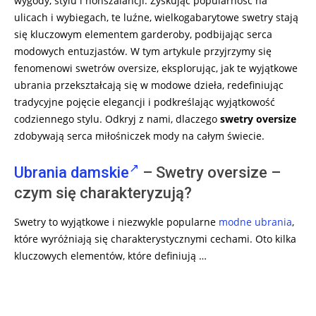
wygody, stylu i nonszalancji. Zyskując popularność na
ulicach i wybiegach, te luźne, wielkogabarytowe swetry stają
się kluczowym elementem garderoby, podbijając serca
modowych entuzjastów. W tym artykule przyjrzymy się
fenomenowi swetrów oversize, eksplorując, jak te wyjątkowe
ubrania przekształcają się w modowe dzieła, redefiniując
tradycyjne pojęcie elegancji i podkreślając wyjątkowość
codziennego stylu. Odkryj z nami, dlaczego
swetry oversize
zdobywają serca miłośniczek mody na całym świecie.
Ubrania damskie
– Swetry oversize –
czym się charakteryzują?
Swetry to wyjątkowe i niezwykle popularne
modne ubrania
,
które wyróżniają się charakterystycznymi cechami. Oto kilka
kluczowych elementów, które definiują …