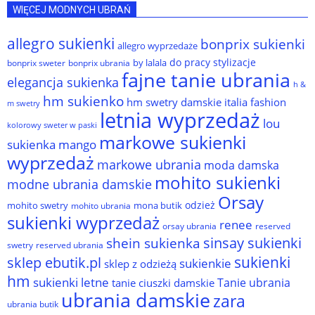
WIĘCEJ MODNYCH UBRAŃ
allegro sukienki
bonprix sukienki
allegro wyprzedaże
do pracy stylizacje
by lalala
bonprix sweter
bonprix ubrania
fajne tanie ubrania
elegancja sukienka
h &
hm sukienko
hm swetry damskie
italia fashion
m swetry
letnia wyprzedaż
lou
kolorowy sweter w paski
markowe sukienki
sukienka
mango
wyprzedaż
markowe ubrania
moda damska
mohito sukienki
modne ubrania damskie
Orsay
odzież
mohito swetry
mona butik
mohito ubrania
sukienki wyprzedaż
renee
orsay ubrania
reserved
sinsay sukienki
shein sukienka
reserved ubrania
swetry
sukienki
sklep ebutik.pl
sukienkie
sklep z odzieżą
hm
sukienki letne
Tanie ubrania
tanie ciuszki damskie
ubrania damskie
zara
ubrania butik