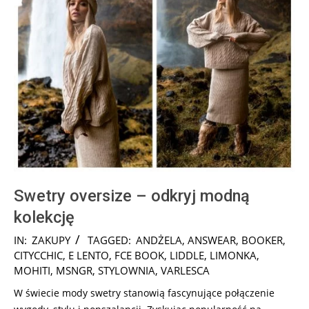
Swetry oversize – odkryj modną
kolekcję
2024-
IN:
ZAKUPY
TAGGED:
ANDŻELA
,
ANSWEAR
,
BOOKER
,
12-
CITYCCHIC
,
E LENTO
,
FCE BOOK
,
LIDDLE
,
LIMONKA
,
17
MOHITI
,
MSNGR
,
STYLOWNIA
,
VARLESCA
W świecie mody swetry stanowią fascynujące połączenie