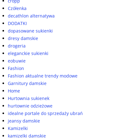
cropp
Czółenka
decathlon alternatywa
DODATKI
dopasowane sukienki
dresy damskie
drogeria
eleganckie sukienki
eobuwie
Fashion
Fashion aktualne trendy modowe
Garnitury damskie
Home
Hurtownia sukienek
hurtownie odzieżowe
idealne portale do sprzedaży ubrań
jeansy damskie
Kamizelki
kamizelki damskie