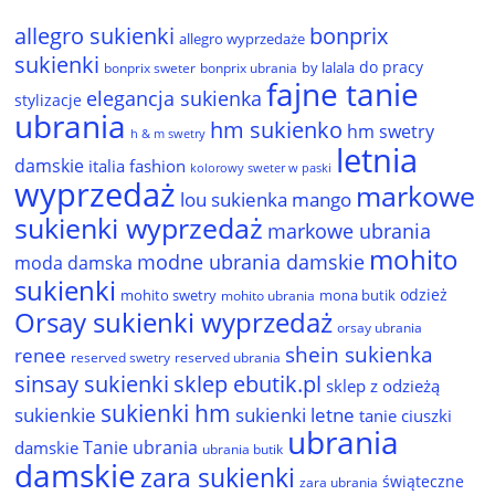
allegro sukienki
bonprix
allegro wyprzedaże
sukienki
do pracy
by lalala
bonprix sweter
bonprix ubrania
fajne tanie
elegancja sukienka
stylizacje
ubrania
hm sukienko
hm swetry
h & m swetry
letnia
damskie
italia fashion
kolorowy sweter w paski
wyprzedaż
markowe
lou sukienka
mango
sukienki wyprzedaż
markowe ubrania
mohito
modne ubrania damskie
moda damska
sukienki
odzież
mohito swetry
mona butik
mohito ubrania
Orsay sukienki wyprzedaż
orsay ubrania
shein sukienka
renee
reserved ubrania
reserved swetry
sinsay sukienki
sklep ebutik.pl
sklep z odzieżą
sukienki hm
sukienkie
sukienki letne
tanie ciuszki
ubrania
Tanie ubrania
damskie
ubrania butik
damskie
zara sukienki
świąteczne
zara ubrania