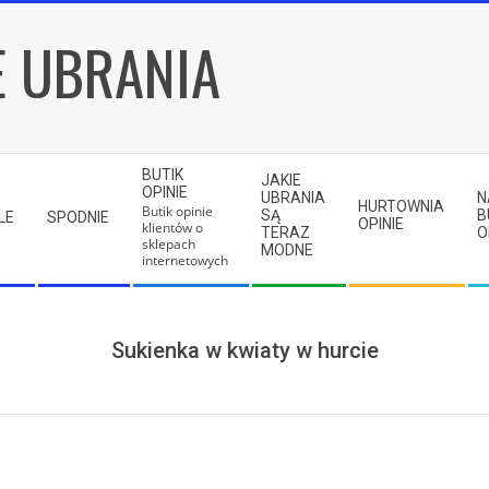
E UBRANIA
BUTIK
JAKIE
OPINIE
UBRANIA
N
HURTOWNIA
Butik opinie
SĄ
B
LE
SPODNIE
OPINIE
klientów o
TERAZ
O
sklepach
MODNE
internetowych
Sukienka w kwiaty w hurcie