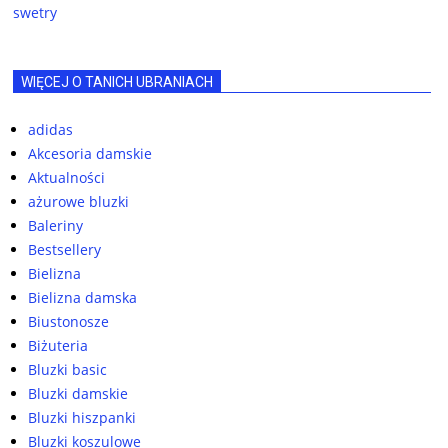
swetry
WIĘCEJ O TANICH UBRANIACH
adidas
Akcesoria damskie
Aktualności
ażurowe bluzki
Baleriny
Bestsellery
Bielizna
Bielizna damska
Biustonosze
Biżuteria
Bluzki basic
Bluzki damskie
Bluzki hiszpanki
Bluzki koszulowe