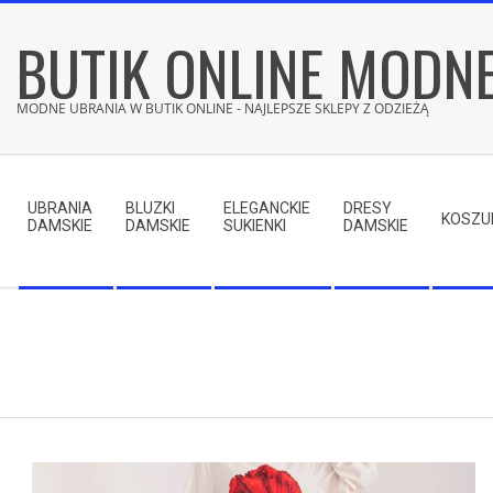
Skip
BUTIK ONLINE MODN
to
content
MODNE UBRANIA W BUTIK ONLINE - NAJLEPSZE SKLEPY Z ODZIEŻĄ
Secondary
Navigation
UBRANIA
BLUZKI
ELEGANCKIE
DRESY
Menu
KOSZU
DAMSKIE
DAMSKIE
SUKIENKI
DAMSKIE