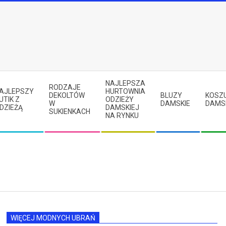
NAJLEPSZA
RODZAJE
AJLEPSZY
HURTOWNIA
DEKOLTÓW
BLUZY
KOSZ
UTIK Z
ODZIEŻY
W
DAMSKIE
DAMS
DZIEŻĄ
DAMSKIEJ
SUKIENKACH
NA RYNKU
WIĘCEJ MODNYCH UBRAŃ