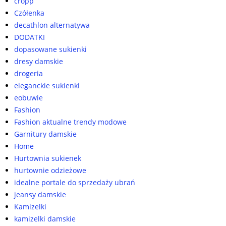
cropp
Czółenka
decathlon alternatywa
DODATKI
dopasowane sukienki
dresy damskie
drogeria
eleganckie sukienki
eobuwie
Fashion
Fashion aktualne trendy modowe
Garnitury damskie
Home
Hurtownia sukienek
hurtownie odzieżowe
idealne portale do sprzedaży ubrań
jeansy damskie
Kamizelki
kamizelki damskie