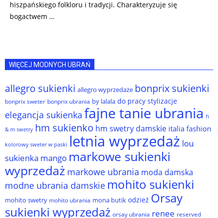
hiszpańskiego folkloru i tradycji. Charakteryzuje się
bogactwem …
WIĘCEJ MODNYCH UBRAŃ
allegro sukienki
bonprix sukienki
allegro wyprzedaże
do pracy stylizacje
by lalala
bonprix sweter
bonprix ubrania
fajne tanie ubrania
elegancja sukienka
h
hm sukienko
hm swetry damskie
italia fashion
& m swetry
letnia wyprzedaż
lou
kolorowy sweter w paski
markowe sukienki
sukienka
mango
wyprzedaż
markowe ubrania
moda damska
mohito sukienki
modne ubrania damskie
Orsay
odzież
mohito swetry
mona butik
mohito ubrania
sukienki wyprzedaż
renee
orsay ubrania
reserved