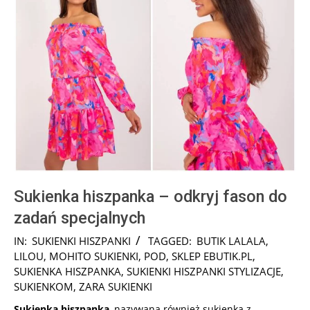
Sukienka hiszpanka – odkryj fason do
zadań specjalnych
2024-
IN:
SUKIENKI HISZPANKI
TAGGED:
BUTIK LALALA
,
11-
LILOU
,
MOHITO SUKIENKI
,
POD
,
SKLEP EBUTIK.PL
,
13
SUKIENKA HISZPANKA
,
SUKIENKI HISZPANKI STYLIZACJE
,
SUKIENKOM
,
ZARA SUKIENKI
Sukienka hiszpanka
, nazywana również sukienką z