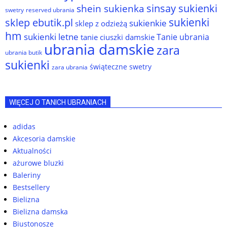
sinsay sukienki
shein sukienka
reserved ubrania
swetry
sukienki
sklep ebutik.pl
sukienkie
sklep z odzieżą
hm
sukienki letne
Tanie ubrania
tanie ciuszki damskie
ubrania damskie
zara
ubrania butik
sukienki
świąteczne swetry
zara ubrania
WIĘCEJ O TANICH UBRANIACH
adidas
Akcesoria damskie
Aktualności
ażurowe bluzki
Baleriny
Bestsellery
Bielizna
Bielizna damska
Biustonosze