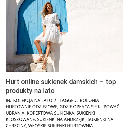
Hurt online sukienek damskich – top
produkty na lato
2025-
IN:
KOLEKCJA NA LATO
TAGGED:
BOLONIA
07-
HURTOWNIE ODZIEŻOWE
,
GDZIE OPŁACA SIĘ KUPOWAĆ
07
UBRANIA
,
KOPERTOWA SUKIENKA
,
SUKIENKI
KLOSZOWANE
,
SUKIENKI NA ANDRZEJKI
,
SUKIENKI NA
CHRZCINY
,
WŁOSKIE SUKIENKI HURTOWNIA