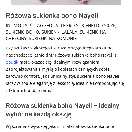
Różowa sukienka boho Nayeli
2024-
IN:
MODA
TAGGED:
ALLEGRO SUKIENKI DO 50 ZŁ
,
09-
SUKIENKI BOHO
,
SUKIENKI LALALA
,
SUKIENKI NA
18
CHRZCINY
,
SUKIENKI NA KOMUNIĘ
Czy szukasz stylowego i zarazem wygodnego stroju na
nadchodzące letnie dni? Różowa sukienka boho Nayeli z
ebutik
może okazać się idealnym rozwiązaniem.
Zaprojektowana z myślą o kobietach ceniących sobie
zarówno komfort, jak i unikalny styl, sukienka boho Nayeli
łączy w sobie elegancję z lekkością, idealnie komponując się
z letnimi krajobrazami.
Różowa sukienka boho Nayeli – idealny
wybór na każdą okazję
Wykonana z wysokiej jakości materiałów, sukienka boho