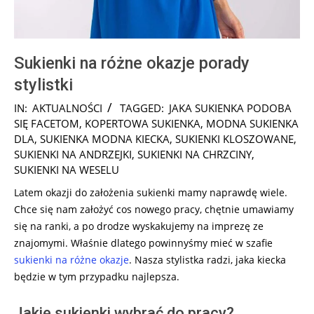
Sukienki na różne okazje porady
stylistki
2024-
IN:
AKTUALNOŚCI
TAGGED:
JAKA SUKIENKA PODOBA
10-
SIĘ FACETOM
,
KOPERTOWA SUKIENKA
,
MODNA SUKIENKA
15
DLA
,
SUKIENKA MODNA KIECKA
,
SUKIENKI KLOSZOWANE
,
SUKIENKI NA ANDRZEJKI
,
SUKIENKI NA CHRZCINY
,
SUKIENKI NA WESELU
Latem okazji do założenia sukienki mamy naprawdę wiele.
Chce się nam założyć cos nowego pracy, chętnie umawiamy
się na ranki, a po drodze wyskakujemy na imprezę ze
znajomymi. Właśnie dlatego powinnyśmy mieć w szafie
sukienki na różne okazje
. Nasza stylistka radzi, jaka kiecka
będzie w tym przypadku najlepsza.
Jakie sukienki wybrać do pracy?