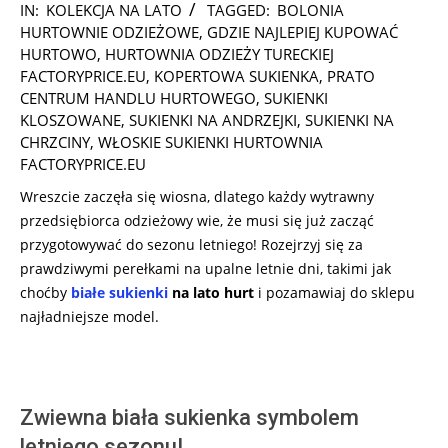
2025-
IN:
KOLEKCJA NA LATO
TAGGED:
BOLONIA
01-
HURTOWNIE ODZIEŻOWE
,
GDZIE NAJLEPIEJ KUPOWAĆ
17
HURTOWO
,
HURTOWNIA ODZIEŻY TURECKIEJ
FACTORYPRICE.EU
,
KOPERTOWA SUKIENKA
,
PRATO
CENTRUM HANDLU HURTOWEGO
,
SUKIENKI
KLOSZOWANE
,
SUKIENKI NA ANDRZEJKI
,
SUKIENKI NA
CHRZCINY
,
WŁOSKIE SUKIENKI HURTOWNIA
FACTORYPRICE.EU
Wreszcie zaczęła się wiosna, dlatego każdy wytrawny
przedsiębiorca odzieżowy wie, że musi się już zacząć
przygotowywać do sezonu letniego! Rozejrzyj się za
prawdziwymi perełkami na upalne letnie dni, takimi jak
choćby
białe sukienki
na lato hurt
i pozamawiaj do sklepu
najładniejsze model.
Zwiewna biała sukienka symbolem
letniego sezonu!