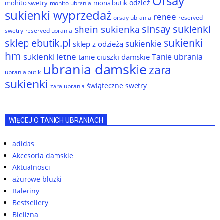
Orsay
odzież
mohito swetry
mona butik
mohito ubrania
sukienki wyprzedaż
renee
orsay ubrania
reserved
sinsay sukienki
shein sukienka
reserved ubrania
swetry
sukienki
sklep ebutik.pl
sukienkie
sklep z odzieżą
hm
sukienki letne
Tanie ubrania
tanie ciuszki damskie
ubrania damskie
zara
ubrania butik
sukienki
świąteczne swetry
zara ubrania
WIĘCEJ O TANICH UBRANIACH
adidas
Akcesoria damskie
Aktualności
ażurowe bluzki
Baleriny
Bestsellery
Bielizna