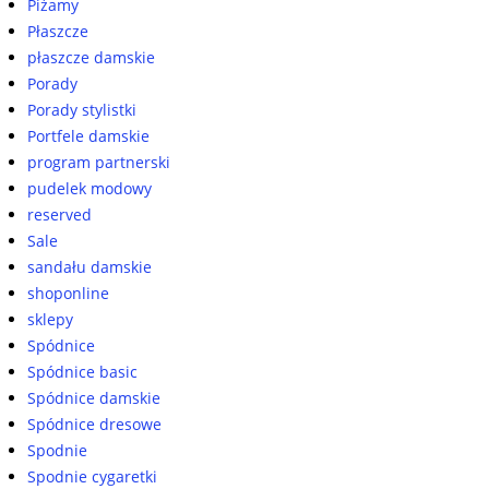
Piżamy
Płaszcze
płaszcze damskie
Porady
Porady stylistki
Portfele damskie
program partnerski
pudelek modowy
reserved
Sale
sandału damskie
shoponline
sklepy
Spódnice
Spódnice basic
Spódnice damskie
Spódnice dresowe
Spodnie
Spodnie cygaretki