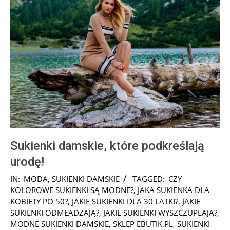
Sukienki damskie, które podkreślają
urodę!
2025-
IN:
MODA
,
SUKIENKI DAMSKIE
TAGGED:
CZY
10-
KOLOROWE SUKIENKI SĄ MODNE?
,
JAKA SUKIENKA DLA
14
KOBIETY PO 50?
,
JAKIE SUKIENKI DLA 30 LATKI?
,
JAKIE
SUKIENKI ODMŁADZAJĄ?
,
JAKIE SUKIENKI WYSZCZUPLAJĄ?
,
MODNE SUKIENKI DAMSKIE
,
SKLEP EBUTIK.PL
,
SUKIENKI