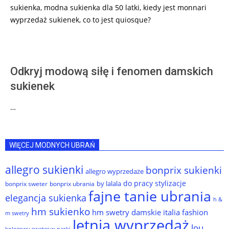
sukienka, modna sukienka dla 50 latki, kiedy jest monnari
wyprzedaż sukienek, co to jest quiosque?
Odkryj modową siłę i fenomen damskich
sukienek
…
WIĘCEJ MODNYCH UBRAŃ
allegro sukienki
bonprix sukienki
allegro wyprzedaże
do pracy stylizacje
by lalala
bonprix sweter
bonprix ubrania
fajne tanie ubrania
elegancja sukienka
h &
hm sukienko
hm swetry damskie
italia fashion
m swetry
letnia wyprzedaż
lou