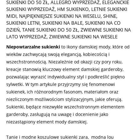
11-
SUKIENKI DO 50 ZŁ
,
ALLEGRO WYPRZEDAŻ
,
ELEGANCKIE
05
SUKIENKI WYPRZEDAŻ
,
HM SUKIENKO
,
LETNIE SUKIENKI
MIDI
,
NAJPIĘKNIEJSZE SUKIENKI NA WESELU
,
SHINE
,
SUKIENKI LETNI
,
SUKIENKI NA BALE
,
SUKIENKI NA CO
DZIEŃ
,
TANIE SUKIENKI DO 50 ZŁ
,
ZWIEWNE SUKIENKI NA
LATO WYPRZEDAŻ
,
ZWIEWNE SUKIENKI NA WESELE
Niepowtarzalne sukienki
to ikony damskiej mody, które od
wieków zachwycają swoją elegancją, kobiecością i
wszechstronnością. Niezależnie od okazji czy pory roku,
kreacje stanowią kluczowy element damskiej garderoby,
pozwalając wyrazić indywidualny styl i podkreślić piękno
sylwetki. W tym artykule przyjrzymy się fenomenowi
sukienek, ich różnorodnym fasonom, materiałom oraz
niezliczonym możliwościom stylizacyjnym, jakie oferują.
Sukienki, będące niezwykle wszechstronnym elementem
garderoby, zasługują na uwagę i docenienie jako
niezastąpiony element mody damskiej.
Tanie i modne koszulowe sukienki zara, modna lou