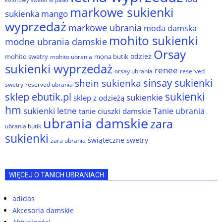
kolorowy sweter w paski
markowe sukienki
sukienka
mango
wyprzedaż
markowe ubrania
moda damska
mohito sukienki
modne ubrania damskie
Orsay
odzież
mohito swetry
mona butik
mohito ubrania
sukienki wyprzedaż
renee
orsay ubrania
reserved
sinsay sukienki
shein sukienka
reserved ubrania
swetry
sukienki
sklep ebutik.pl
sukienkie
sklep z odzieżą
hm
sukienki letne
Tanie ubrania
tanie ciuszki damskie
ubrania damskie
zara
ubrania butik
sukienki
świąteczne swetry
zara ubrania
WIĘCEJ O TANICH UBRANIACH
adidas
Akcesoria damskie