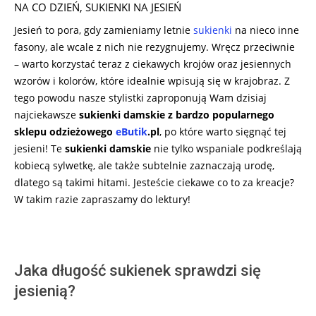
NA CO DZIEŃ
,
SUKIENKI NA JESIEŃ
Jesień to pora, gdy zamieniamy letnie
sukienki
na nieco inne
fasony, ale wcale z nich nie rezygnujemy. Wręcz przeciwnie
– warto korzystać teraz z ciekawych krojów oraz jesiennych
wzorów i kolorów, które idealnie wpisują się w krajobraz. Z
tego powodu nasze stylistki zaproponują Wam dzisiaj
najciekawsze
sukienki damskie
z bardzo popularnego
sklepu odzieżowego
eButik
.pl
, po które warto sięgnąć tej
jesieni! Te
sukienki damskie
nie tylko wspaniale podkreślają
kobiecą sylwetkę, ale także subtelnie zaznaczają urodę,
dlatego są takimi hitami. Jesteście ciekawe co to za kreacje?
W takim razie zapraszamy do lektury!
Jaka długość sukienek sprawdzi się
jesienią?