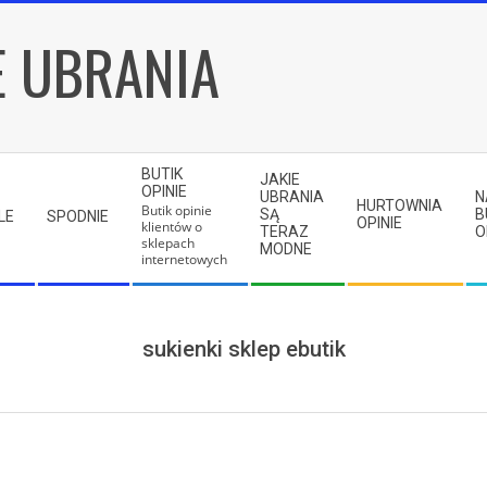
E UBRANIA
BUTIK
JAKIE
OPINIE
UBRANIA
N
HURTOWNIA
Butik opinie
SĄ
B
LE
SPODNIE
OPINIE
klientów o
TERAZ
O
sklepach
MODNE
internetowych
sukienki sklep ebutik