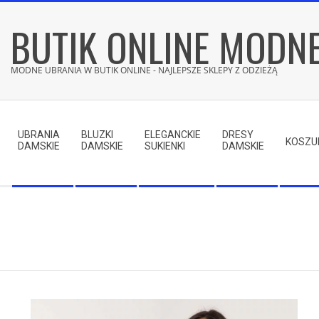
Skip
BUTIK ONLINE MODN
to
content
MODNE UBRANIA W BUTIK ONLINE - NAJLEPSZE SKLEPY Z ODZIEŻĄ
Secondary
Navigation
UBRANIA
BLUZKI
ELEGANCKIE
DRESY
Menu
KOSZU
DAMSKIE
DAMSKIE
SUKIENKI
DAMSKIE