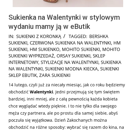
Sukienka na Walentynki w stylowym
wydaniu mamy ją w eButik
2025-
IN:
SUKIENKI Z KORONKĄ
TAGGED:
BERSHKA
01-
SUKIENKI
,
CZERWONA SUKIENKA NA WALENTYNKI
,
HM
07
SUKIENKI
,
HM SUKIENKO
,
MOHITO SUKIENKI
,
MOHITO
SUKIENKI WYPRZEDAŻ
,
ORSAY SUKIENKI
,
SKLEP
INTERNETOWY
,
STYLIZACJE NA WALENTYNKI
,
SUKIENKA
NA WALENTYNKI
,
SUKIENKI MODNA KIECKA
,
SUKIENKI
SKLEP EBUTIK
,
ZARA SUKIENKI
14 lutego, czyli już za niecały miesiąc, jak co roku będziemy
obchodzić
Walentynki
. Jedni przejmują się tym świętem
bardziej, inni mniej, ale z całą pewnością każda kobieta
chce wyglądać wtedy pięknie. I to nie tylko dla swojego
męża czy partnera, ale po prostu dla samej siebie, abyś
poczuła się wyjątkowa. Dzień Zakochanych można
obchodzić na różne sposoby: wybrać się razem do kina, na