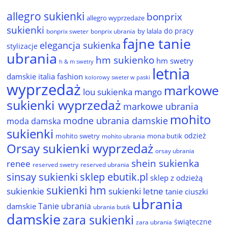
allegro sukienki
bonprix
allegro wyprzedaże
sukienki
do pracy
by lalala
bonprix sweter
bonprix ubrania
fajne tanie
elegancja sukienka
stylizacje
ubrania
hm sukienko
hm swetry
h & m swetry
letnia
damskie
italia fashion
kolorowy sweter w paski
wyprzedaż
markowe
lou sukienka
mango
sukienki wyprzedaż
markowe ubrania
mohito
modne ubrania damskie
moda damska
sukienki
odzież
mohito swetry
mona butik
mohito ubrania
Orsay sukienki wyprzedaż
orsay ubrania
shein sukienka
renee
reserved ubrania
reserved swetry
sinsay sukienki
sklep ebutik.pl
sklep z odzieżą
sukienki hm
sukienkie
sukienki letne
tanie ciuszki
ubrania
Tanie ubrania
damskie
ubrania butik
damskie
zara sukienki
świąteczne
zara ubrania