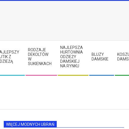
NAJLEPSZA
RODZAJE
AJLEPSZY
HURTOWNIA
DEKOLTÓW
BLUZY
KOSZ
UTIK Z
ODZIEŻY
W
DAMSKIE
DAMS
DZIEŻĄ
DAMSKIEJ
SUKIENKACH
NA RYNKU
WIĘCEJ MODNYCH UBRAŃ