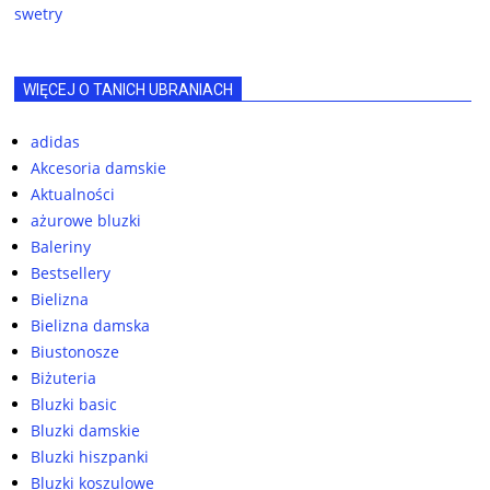
swetry
WIĘCEJ O TANICH UBRANIACH
adidas
Akcesoria damskie
Aktualności
ażurowe bluzki
Baleriny
Bestsellery
Bielizna
Bielizna damska
Biustonosze
Biżuteria
Bluzki basic
Bluzki damskie
Bluzki hiszpanki
Bluzki koszulowe