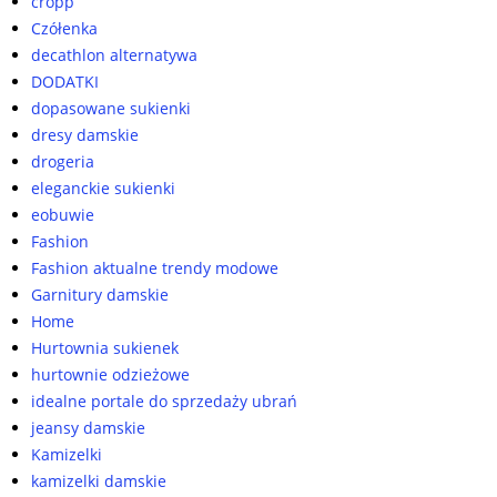
cropp
Czółenka
decathlon alternatywa
DODATKI
dopasowane sukienki
dresy damskie
drogeria
eleganckie sukienki
eobuwie
Fashion
Fashion aktualne trendy modowe
Garnitury damskie
Home
Hurtownia sukienek
hurtownie odzieżowe
idealne portale do sprzedaży ubrań
jeansy damskie
Kamizelki
kamizelki damskie