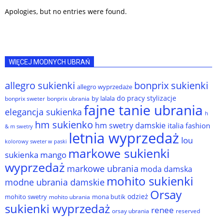
Apologies, but no entries were found.
WIĘCEJ MODNYCH UBRAŃ
allegro sukienki
bonprix sukienki
allegro wyprzedaże
do pracy stylizacje
by lalala
bonprix sweter
bonprix ubrania
fajne tanie ubrania
elegancja sukienka
h
hm sukienko
hm swetry damskie
italia fashion
& m swetry
letnia wyprzedaż
lou
kolorowy sweter w paski
markowe sukienki
sukienka
mango
wyprzedaż
markowe ubrania
moda damska
mohito sukienki
modne ubrania damskie
Orsay
odzież
mohito swetry
mona butik
mohito ubrania
sukienki wyprzedaż
renee
orsay ubrania
reserved