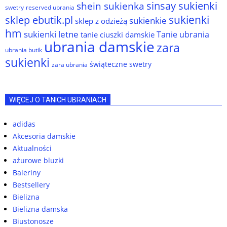
sinsay sukienki
shein sukienka
reserved ubrania
swetry
sukienki
sklep ebutik.pl
sukienkie
sklep z odzieżą
hm
sukienki letne
Tanie ubrania
tanie ciuszki damskie
ubrania damskie
zara
ubrania butik
sukienki
świąteczne swetry
zara ubrania
WIĘCEJ O TANICH UBRANIACH
adidas
Akcesoria damskie
Aktualności
ażurowe bluzki
Baleriny
Bestsellery
Bielizna
Bielizna damska
Biustonosze