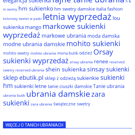
elegancja sukienka
h &
hm sukienko
hm swetry damskie
italia fashion
m swetry
letnia wyprzedaż
lou
kolorowy sweter w paski
markowe sukienki
sukienka
mango
wyprzedaż
markowe ubrania
moda damska
mohito sukienki
modne ubrania damskie
Orsay
odzież
mohito swetry
mona butik
mohito ubrania
sukienki wyprzedaż
renee
orsay ubrania
reserved
sinsay sukienki
shein sukienka
reserved ubrania
swetry
sukienki
sklep ebutik.pl
sukienkie
sklep z odzieżą
hm
sukienki letne
Tanie ubrania
tanie ciuszki damskie
ubrania damskie
zara
ubrania butik
sukienki
świąteczne swetry
zara ubrania
WIĘCEJ O TANICH UBRANIACH