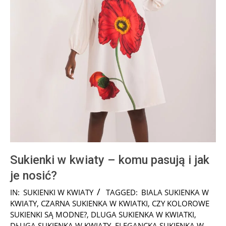
Sukienki w kwiaty – komu pasują i jak
je nosić?
2025-
IN:
SUKIENKI W KWIATY
TAGGED:
BIALA SUKIENKA W
01-
KWIATY
,
CZARNA SUKIENKA W KWIATKI
,
CZY KOLOROWE
24
SUKIENKI SĄ MODNE?
,
DLUGA SUKIENKA W KWIATKI
,
DŁUGA SUKIENKA W KWIATY
,
ELEGANCKA SUKIENKA W