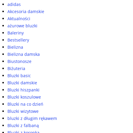
adidas
Akcesoria damskie
Aktualności
ażurowe bluzki
Baleriny
Bestsellery
Bielizna
Bielizna damska
Biustonosze
Biżuteria
Bluzki basic
Bluzki damskie
Bluzki hiszpanki
Bluzki koszulowe
Bluzki na co dzień
Bluzki wizytowe
bluzki z długim rękawem
Bluzki z falbaną
Bluzki z koronką