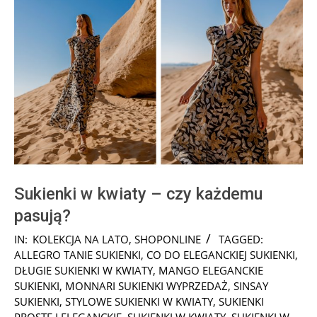
Sukienki w kwiaty – czy każdemu
pasują?
2025-
IN:
KOLEKCJA NA LATO
,
SHOPONLINE
TAGGED:
03-
ALLEGRO TANIE SUKIENKI
,
CO DO ELEGANCKIEJ SUKIENKI
,
04
DŁUGIE SUKIENKI W KWIATY
,
MANGO ELEGANCKIE
SUKIENKI
,
MONNARI SUKIENKI WYPRZEDAŻ
,
SINSAY
SUKIENKI
,
STYLOWE SUKIENKI W KWIATY
,
SUKIENKI
PROSTE I ELEGANCKIE
,
SUKIENKI W KWIATY
,
SUKIENKI W