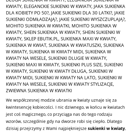
KWIATY
,
ELEGANCKIE SUKIENKI W KWIATY
,
JAKA SUKIENKA
DLA KOBIETY PO 50?
,
JAKIE SUKIENKI DLA 30 LATKI?
,
JAKIE
SUKIENKI ODMŁADZAJĄ?
,
JAKIE SUKIENKI WYSZCZUPLAJĄ?
,
MOHITO SUKIENKA W KWIATKI
,
MOHITO SUKIENKA W
KWIATY
,
SHEIN SUKIENKA W KWIATY
,
SHEIN SUKIENKI W
KWIATY
,
SKLEP EBUTIK.PL
,
SUKIENKA MAXI W KWIATY
,
SUKIENKA W KWIAT
,
SUKIENKA W KWIATUSZKI
,
SUKIENKA
W KWIATY
,
SUKIENKA W KWIATY MIDI
,
SUKIENKA W
KWIATY NA WESELE
,
SUKIENKI DLUGIE W KWIATY
,
SUKIENKI MAXI W KWIATY
,
SUKIENKI PLUS SIZE
,
SUKIENKI
W KWIATY
,
SUKIENKI W KWIATY DŁUGA
,
SUKIENKI W
KWIATY MIDI
,
SUKIENKI W KWIATY NA LATO
,
SUKIENKI W
KWIATY NA WESELE
,
SUKIENKI W KWIATY STYLIZACJE
,
ZWIEWNA SUKIENKA W KWIATKI
We współczesnej modzie ubrania w kwiaty uznaje się za
kwintesencję kobiecości. I nic dziwnego, w końcu w kwiatach
jest coś magicznego, co przyciąga nas do tego rodzaju
wzorów, szczególnie gdy na dworze robi się ciepło. Dlatego
dzisiaj przejrzymy z Wami najpiękniejsze
sukienki w kwiaty
,