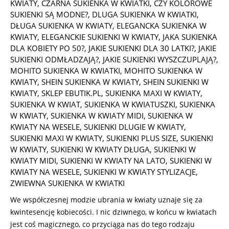
01-
KWIATY
,
CZARNA SUKIENKA W KWIATKI
,
CZY KOLOROWE
24
SUKIENKI SĄ MODNE?
,
DLUGA SUKIENKA W KWIATKI
,
DŁUGA SUKIENKA W KWIATY
,
ELEGANCKA SUKIENKA W
KWIATY
,
ELEGANCKIE SUKIENKI W KWIATY
,
JAKA SUKIENKA
DLA KOBIETY PO 50?
,
JAKIE SUKIENKI DLA 30 LATKI?
,
JAKIE
SUKIENKI ODMŁADZAJĄ?
,
JAKIE SUKIENKI WYSZCZUPLAJĄ?
,
MOHITO SUKIENKA W KWIATKI
,
MOHITO SUKIENKA W
KWIATY
,
SHEIN SUKIENKA W KWIATY
,
SHEIN SUKIENKI W
KWIATY
,
SKLEP EBUTIK.PL
,
SUKIENKA MAXI W KWIATY
,
SUKIENKA W KWIAT
,
SUKIENKA W KWIATUSZKI
,
SUKIENKA
W KWIATY
,
SUKIENKA W KWIATY MIDI
,
SUKIENKA W
KWIATY NA WESELE
,
SUKIENKI DLUGIE W KWIATY
,
SUKIENKI MAXI W KWIATY
,
SUKIENKI PLUS SIZE
,
SUKIENKI
W KWIATY
,
SUKIENKI W KWIATY DŁUGA
,
SUKIENKI W
KWIATY MIDI
,
SUKIENKI W KWIATY NA LATO
,
SUKIENKI W
KWIATY NA WESELE
,
SUKIENKI W KWIATY STYLIZACJE
,
ZWIEWNA SUKIENKA W KWIATKI
We współczesnej modzie ubrania w kwiaty uznaje się za
kwintesencję kobiecości. I nic dziwnego, w końcu w kwiatach
jest coś magicznego, co przyciąga nas do tego rodzaju