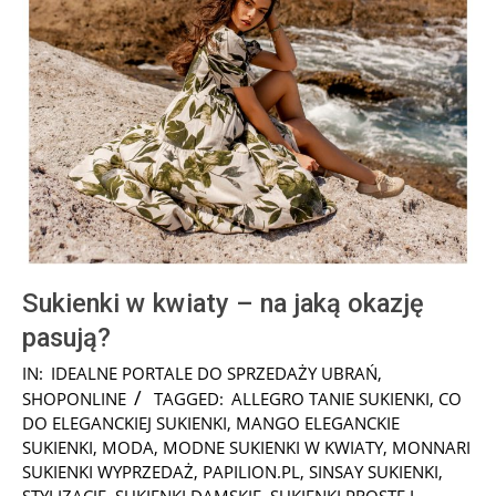
Sukienki w kwiaty – na jaką okazję
pasują?
2025-
IN:
IDEALNE PORTALE DO SPRZEDAŻY UBRAŃ
,
04-
SHOPONLINE
TAGGED:
ALLEGRO TANIE SUKIENKI
,
CO
01
DO ELEGANCKIEJ SUKIENKI
,
MANGO ELEGANCKIE
SUKIENKI
,
MODA
,
MODNE SUKIENKI W KWIATY
,
MONNARI
SUKIENKI WYPRZEDAŻ
,
PAPILION.PL
,
SINSAY SUKIENKI
,
STYLIZACJE
,
SUKIENKI DAMSKIE
,
SUKIENKI PROSTE I