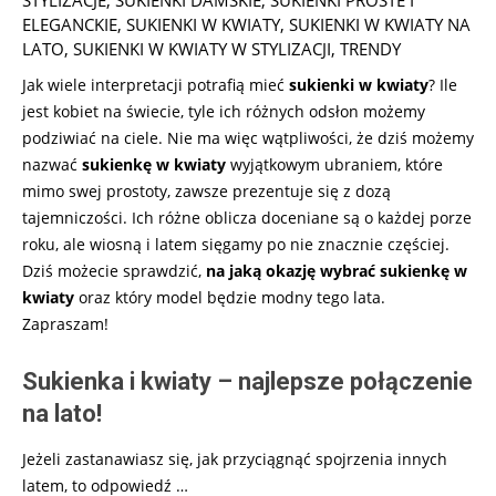
ELEGANCKIE
,
SUKIENKI W KWIATY
,
SUKIENKI W KWIATY NA
LATO
,
SUKIENKI W KWIATY W STYLIZACJI
,
TRENDY
Jak wiele interpretacji potrafią mieć
sukienki w kwiaty
? Ile
jest kobiet na świecie, tyle ich różnych odsłon możemy
podziwiać na ciele. Nie ma więc wątpliwości, że dziś możemy
nazwać
sukienkę w kwiaty
wyjątkowym ubraniem, które
mimo swej prostoty, zawsze prezentuje się z dozą
tajemniczości. Ich różne oblicza doceniane są o każdej porze
roku, ale wiosną i latem sięgamy po nie znacznie częściej.
Dziś możecie sprawdzić,
na jaką okazję wybrać sukienkę w
kwiaty
oraz który model będzie modny tego lata.
Zapraszam!
Sukienka i kwiaty – najlepsze połączenie
na lato!
Jeżeli zastanawiasz się, jak przyciągnąć spojrzenia innych
latem, to odpowiedź …