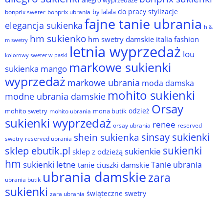
allegro wyprzedaże
do pracy stylizacje
by lalala
bonprix sweter
bonprix ubrania
fajne tanie ubrania
elegancja sukienka
h &
hm sukienko
hm swetry damskie
italia fashion
m swetry
letnia wyprzedaż
lou
kolorowy sweter w paski
markowe sukienki
sukienka
mango
wyprzedaż
markowe ubrania
moda damska
mohito sukienki
modne ubrania damskie
Orsay
odzież
mohito swetry
mona butik
mohito ubrania
sukienki wyprzedaż
renee
orsay ubrania
reserved
sinsay sukienki
shein sukienka
reserved ubrania
swetry
sukienki
sklep ebutik.pl
sukienkie
sklep z odzieżą
hm
sukienki letne
Tanie ubrania
tanie ciuszki damskie
ubrania damskie
zara
ubrania butik
sukienki
świąteczne swetry
zara ubrania