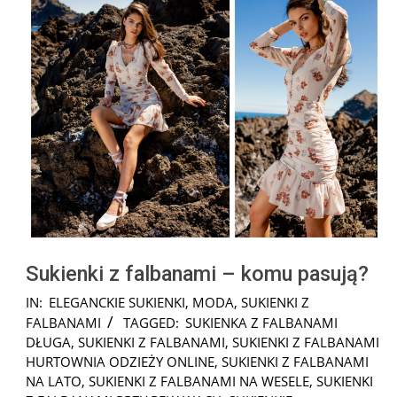
Sukienki z falbanami – komu pasują?
2021-
IN:
ELEGANCKIE SUKIENKI
,
MODA
,
SUKIENKI Z
06-
FALBANAMI
TAGGED:
SUKIENKA Z FALBANAMI
19
DŁUGA
,
SUKIENKI Z FALBANAMI
,
SUKIENKI Z FALBANAMI
HURTOWNIA ODZIEŻY ONLINE
,
SUKIENKI Z FALBANAMI
NA LATO
,
SUKIENKI Z FALBANAMI NA WESELE
,
SUKIENKI