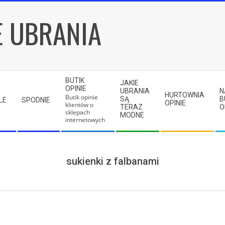
E UBRANIA
BUTIK
JAKIE
OPINIE
UBRANIA
N
HURTOWNIA
Butik opinie
SĄ
B
LE
SPODNIE
OPINIE
klientów o
TERAZ
O
sklepach
MODNE
internetowych
sukienki z falbanami