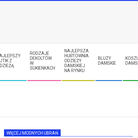
NAJLEPSZA
RODZAJE
AJLEPSZY
HURTOWNIA
DEKOLTÓW
BLUZY
KOSZ
UTIK Z
ODZIEŻY
W
DAMSKIE
DAMS
DZIEŻĄ
DAMSKIEJ
SUKIENKACH
NA RYNKU
WIĘCEJ MODNYCH UBRAŃ