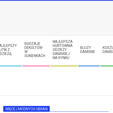
NAJLEPSZA
RODZAJE
AJLEPSZY
HURTOWNIA
DEKOLTÓW
BLUZY
KOSZ
UTIK Z
ODZIEŻY
W
DAMSKIE
DAMS
DZIEŻĄ
DAMSKIEJ
SUKIENKACH
NA RYNKU
WIĘCEJ MODNYCH UBRAŃ