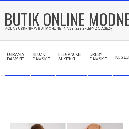
Skip
BUTIK ONLINE MODN
to
content
MODNE UBRANIA W BUTIK ONLINE - NAJLEPSZE SKLEPY Z ODZIEŻĄ
Secondary
Navigation
UBRANIA
BLUZKI
ELEGANCKIE
DRESY
Menu
KOSZU
DAMSKIE
DAMSKIE
SUKIENKI
DAMSKIE