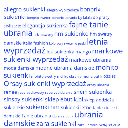
allegro sukienki
bonprix
allegro wyprzedaże
sukienki
do pracy
by lalala
bonprix sweter
bonprix ubrania
fajne tanie
elegancja sukienka
stylizacje
ubrania
hm sukienko
hm swetry
h & m swetry
letnia
damskie
italia fashion
kolorowy sweter w paski
wyprzedaż
markowe
lou sukienka
mango
sukienki wyprzedaż
markowe ubrania
mohito
modne ubrania damskie
moda damska
sukienki
odzież
mohito swetry
mona butik
mohito ubrania
Orsay sukienki wyprzedaż
orsay ubrania
shein sukienka
renee
reserved ubrania
reserved swetry
sinsay sukienki
sklep ebutik.pl
sklep z odzieżą
sukienki hm
sukienkie
sukienki letne
tanie ciuszki
ubrania
Tanie ubrania
damskie
ubrania butik
damskie
zara sukienki
świąteczne
zara ubrania