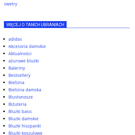
swetry
WIĘCEJ O TANICH UBRANIACH
adidas
Akcesoria damskie
Aktualności
ażurowe bluzki
Baleriny
Bestsellery
Bielizna
Bielizna damska
Biustonosze
Biżuteria
Bluzki basic
Bluzki damskie
Bluzki hiszpanki
Bluzki koszulowe