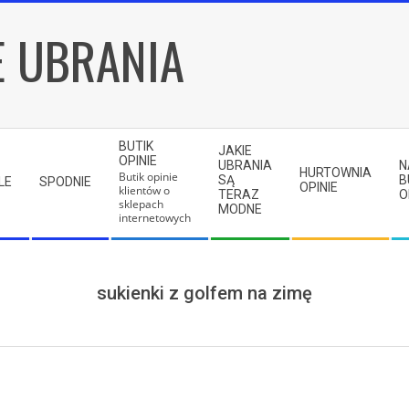
E UBRANIA
BUTIK
JAKIE
OPINIE
UBRANIA
N
HURTOWNIA
Butik opinie
SĄ
B
LE
SPODNIE
OPINIE
klientów o
TERAZ
O
sklepach
MODNE
internetowych
sukienki z golfem na zimę