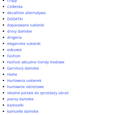
cropp
Czółenka
decathlon alternatywa
DODATKI
dopasowane sukienki
dresy damskie
drogeria
eleganckie sukienki
eobuwie
Fashion
Fashion aktualne trendy modowe
Garnitury damskie
Home
Hurtownia sukienek
hurtownie odzieżowe
idealne portale do sprzedaży ubrań
jeansy damskie
Kamizelki
kamizelki damskie