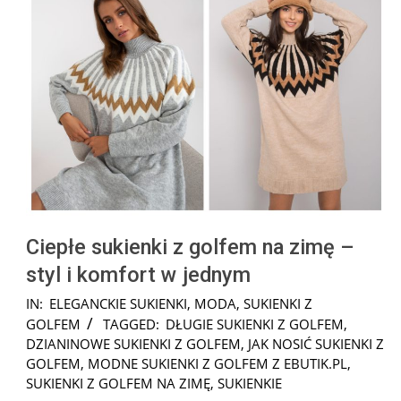
Ciepłe sukienki z golfem na zimę –
styl i komfort w jednym
2024-
IN:
ELEGANCKIE SUKIENKI
,
MODA
,
SUKIENKI Z
01-
GOLFEM
TAGGED:
DŁUGIE SUKIENKI Z GOLFEM
,
08
DZIANINOWE SUKIENKI Z GOLFEM
,
JAK NOSIĆ SUKIENKI Z
GOLFEM
,
MODNE SUKIENKI Z GOLFEM Z EBUTIK.PL
,
SUKIENKI Z GOLFEM NA ZIMĘ
,
SUKIENKIE