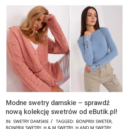
Modne swetry damskie – sprawdź
nową kolekcję swetrów od eButik.pl!
2025-
IN:
SWETRY DAMSKIE
TAGGED:
BONPRIX SWETER
,
01-
BONPRIX SWETRY
,
H & M SWETRY
,
H AND M SWETRY