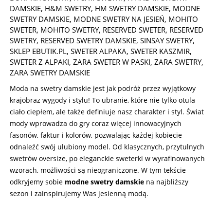
29
DAMSKIE
,
H&M SWETRY
,
HM SWETRY DAMSKIE
,
MODNE
SWETRY DAMSKIE
,
MODNE SWETRY NA JESIEŃ
,
MOHITO
SWETER
,
MOHITO SWETRY
,
RESERVED SWETER
,
RESERVED
SWETRY
,
RESERVED SWETRY DAMSKIE
,
SINSAY SWETRY
,
SKLEP EBUTIK.PL
,
SWETER ALPAKA
,
SWETER KASZMIR
,
SWETER Z ALPAKI
,
ZARA SWETER W PASKI
,
ZARA SWETRY
,
ZARA SWETRY DAMSKIE
Moda na swetry damskie jest jak podróż przez wyjątkowy
krajobraz wygody i stylu! To ubranie, które nie tylko otula
ciało ciepłem, ale także definiuje nasz charakter i styl. Świat
mody wprowadza do gry coraz więcej innowacyjnych
fasonów, faktur i kolorów, pozwalając każdej kobiecie
odnaleźć swój ulubiony model. Od klasycznych, przytulnych
swetrów oversize, po eleganckie sweterki w wyrafinowanych
wzorach, możliwości są nieograniczone. W tym tekście
odkryjemy sobie
modne swetry damskie
na najbliższy
sezon i zainspirujemy Was jesienną modą.