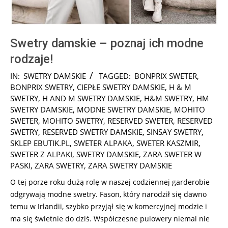
Swetry damskie – poznaj ich modne
rodzaje!
2025-
IN:
SWETRY DAMSKIE
TAGGED:
BONPRIX SWETER
,
01-
BONPRIX SWETRY
,
CIEPŁE SWETRY DAMSKIE
,
H & M
28
SWETRY
,
H AND M SWETRY DAMSKIE
,
H&M SWETRY
,
HM
SWETRY DAMSKIE
,
MODNE SWETRY DAMSKIE
,
MOHITO
SWETER
,
MOHITO SWETRY
,
RESERVED SWETER
,
RESERVED
SWETRY
,
RESERVED SWETRY DAMSKIE
,
SINSAY SWETRY
,
SKLEP EBUTIK.PL
,
SWETER ALPAKA
,
SWETER KASZMIR
,
SWETER Z ALPAKI
,
SWETRY DAMSKIE
,
ZARA SWETER W
PASKI
,
ZARA SWETRY
,
ZARA SWETRY DAMSKIE
O tej porze roku dużą rolę w naszej codziennej garderobie
odgrywają modne swetry. Fason, który narodził się dawno
temu w Irlandii, szybko przyjął się w komercyjnej modzie i
ma się świetnie do dziś. Współczesne pulowery niemal nie