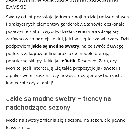
ZARA SWETER W PASKI
,
ZARA SWETRY
,
ZARA SWETRY
DAMSKIE
Swetry od lat pozostają jednym z najbardziej uniwersalnych
i praktycznych elementów garderoby. Stanowią doskonałe
połączenie stylu i wygody, dzięki czemu sprawdzają się
zarówno w chłodniejsze dni, jak i w cieplejsze wieczory. Dziś
podpowiem
jakie są modne swetry
, na co zwrócić uwagę
podczas zakupów online oraz jakie modele oferują
popularne sklepy, takie jak
eButik
, Reserved, Zara, czy
Mohito. Jeśli interesują Cię takie propozycje jak sweter z
alpaki, sweter kaszmir czy nowości dostępne w butikach,
koniecznie czytaj dalej!
Jakie są modne swetry – trendy na
nadchodzące sezony
Moda na swetry zmienia się z sezonu na sezon, ale pewne
klasyczne …