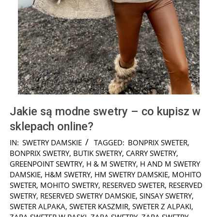
Jakie są modne swetry – co kupisz w
sklepach online?
2025-
IN:
SWETRY DAMSKIE
TAGGED:
BONPRIX SWETER
,
01-
BONPRIX SWETRY
,
BUTIK SWETRY
,
CARRY SWETRY
,
29
GREENPOINT SEWTRY
,
H & M SWETRY
,
H AND M SWETRY
DAMSKIE
,
H&M SWETRY
,
HM SWETRY DAMSKIE
,
MOHITO
SWETER
,
MOHITO SWETRY
,
RESERVED SWETER
,
RESERVED
SWETRY
,
RESERVED SWETRY DAMSKIE
,
SINSAY SWETRY
,
SWETER ALPAKA
,
SWETER KASZMIR
,
SWETER Z ALPAKI
,