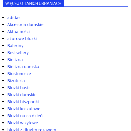
WIĘCEJ O TANICH UBRANIACH
adidas
Akcesoria damskie
Aktualności
ażurowe bluzki
Baleriny
Bestsellery
Bielizna
Bielizna damska
Biustonosze
Biżuteria
Bluzki basic
Bluzki damskie
Bluzki hiszpanki
Bluzki koszulowe
Bluzki na co dzień
Bluzki wizytowe
bluzki z długim rękawem