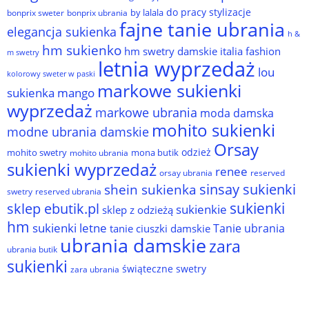
do pracy stylizacje
by lalala
bonprix sweter
bonprix ubrania
fajne tanie ubrania
elegancja sukienka
h &
hm sukienko
hm swetry damskie
italia fashion
m swetry
letnia wyprzedaż
lou
kolorowy sweter w paski
markowe sukienki
sukienka
mango
wyprzedaż
markowe ubrania
moda damska
mohito sukienki
modne ubrania damskie
Orsay
odzież
mohito swetry
mona butik
mohito ubrania
sukienki wyprzedaż
renee
orsay ubrania
reserved
sinsay sukienki
shein sukienka
reserved ubrania
swetry
sukienki
sklep ebutik.pl
sukienkie
sklep z odzieżą
hm
sukienki letne
Tanie ubrania
tanie ciuszki damskie
ubrania damskie
zara
ubrania butik
sukienki
świąteczne swetry
zara ubrania