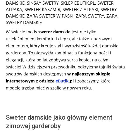
DAMSKIE
,
SINSAY SWETRY
,
SKLEP EBUTIK.PL
,
SWETER
ALPAKA
,
SWETER KASZMIR
,
SWETER Z ALPAKI
,
SWETRY
DAMSKIE
,
ZARA SWETER W PASKI
,
ZARA SWETRY
,
ZARA
SWETRY DAMSKIE
W świecie mody
sweter damskie
jest nie tylko
ucieleśnieniem komfortu i ciepła, ale także kluczowym
elementem, który kreuje styl i wyrazistość każdej damskiej
garderoby. To niezwykła kombinacja funkcjonalności i
elegancji, która od lat zdobywa serca kobiet na całym
świecie! W dzisiejszym przewodniku odkryjemy tajniki świata
swetrów damskich dostępnych
w najlepszym sklepie
internetowym z odzieżą
eButik
.pl
i zobaczymy, które
modele trzeba mieć w szafie w nowym roku.
Sweter damskie jako główny element
zimowej garderoby