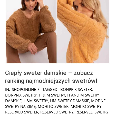
Ciepły sweter damskie – zobacz
ranking najmodniejszych swetrów!
2025-
IN:
SHOPONLINE
TAGGED:
BONPRIX SWETER
,
10-
BONPRIX SWETRY
,
H & M SWETRY
,
H AND M SWETRY
17
DAMSKIE
,
H&M SWETRY
,
HM SWETRY DAMSKIE
,
MODNE
SWETRY NA ZIMĘ
,
MOHITO SWETER
,
MOHITO SWETRY
,
RESERVED SWETER
,
RESERVED SWETRY
,
RESERVED SWETRY