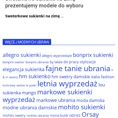
prezentujemy modele do wyboru
Sweterkowe sukienki na zimę
…
WIĘCEJ MODNYCH UBRAŃ
allegro sukienki
bonprix sukienki
allegro wyprzedaże
do pracy stylizacje
by lalala
bonprix sweter
bonprix ubrania
fajne tanie ubrania
elegancja sukienka
h
hm sukienko
hm swetry damskie
italia fashion
& m swetry
letnia wyprzedaż
lou
kolorowy sweter w paski
markowe sukienki
sukienka
mango
wyprzedaż
markowe ubrania
moda damska
mohito sukienki
modne ubrania damskie
Orsay
odzież
mohito swetry
mona butik
mohito ubrania