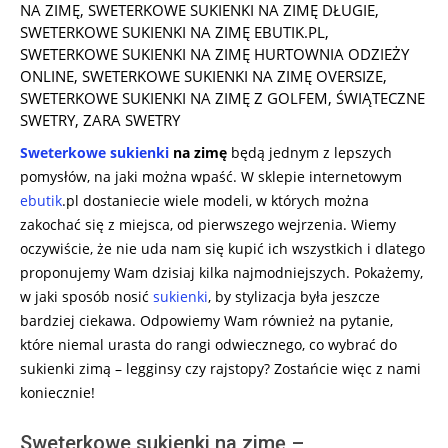
NA ZIMĘ
,
SWETERKOWE SUKIENKI NA ZIMĘ DŁUGIE
,
SWETERKOWE SUKIENKI NA ZIMĘ EBUTIK.PL
,
SWETERKOWE SUKIENKI NA ZIMĘ HURTOWNIA ODZIEŻY
ONLINE
,
SWETERKOWE SUKIENKI NA ZIMĘ OVERSIZE
,
SWETERKOWE SUKIENKI NA ZIMĘ Z GOLFEM
,
ŚWIĄTECZNE
SWETRY
,
ZARA SWETRY
Sweterkowe sukienki
na zimę
będą jednym z lepszych
pomysłów, na jaki można wpaść. W sklepie internetowym
ebutik
.pl dostaniecie wiele modeli, w których można
zakochać się z miejsca, od pierwszego wejrzenia. Wiemy
oczywiście, że nie uda nam się kupić ich wszystkich i dlatego
proponujemy Wam dzisiaj kilka najmodniejszych. Pokażemy,
w jaki sposób nosić
sukienki
, by stylizacja była jeszcze
bardziej ciekawa. Odpowiemy Wam również na pytanie,
które niemal urasta do rangi odwiecznego, co wybrać do
sukienki zimą – legginsy czy rajstopy? Zostańcie więc z nami
koniecznie!
Sweterkowe sukienki na zimę –