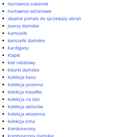
Hurtownia sukienek
hurtownie odzieżowe
idealne portale do sprzedaży ubrań
jeansy damskie
Kamizelki
kamizelki damskie
Kardigany
Klapki
kod rabatowy
kolarki damskie
Kolekcja basic
Kolekcja jesienna
kolekcja masełko
Kolekcja na lato
Kolekcja welurów
Kolekcja wiosenna
kolekcja zima
Kombinezony
Kombinezony damskie