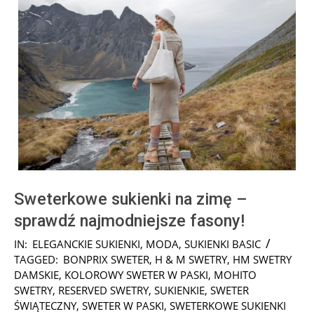
Sweterkowe sukienki na zimę –
sprawdź najmodniejsze fasony!
2021-
IN:
ELEGANCKIE SUKIENKI
,
MODA
,
SUKIENKI BASIC
12-
TAGGED:
BONPRIX SWETER
,
H & M SWETRY
,
HM SWETRY
20
DAMSKIE
,
KOLOROWY SWETER W PASKI
,
MOHITO
SWETRY
,
RESERVED SWETRY
,
SUKIENKIE
,
SWETER
ŚWIĄTECZNY
,
SWETER W PASKI
,
SWETERKOWE SUKIENKI