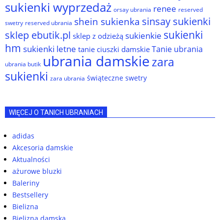
sukienki wyprzedaż
renee
orsay ubrania
reserved
sinsay sukienki
shein sukienka
reserved ubrania
swetry
sukienki
sklep ebutik.pl
sukienkie
sklep z odzieżą
hm
sukienki letne
Tanie ubrania
tanie ciuszki damskie
ubrania damskie
zara
ubrania butik
sukienki
świąteczne swetry
zara ubrania
WIĘCEJ O TANICH UBRANIACH
adidas
Akcesoria damskie
Aktualności
ażurowe bluzki
Baleriny
Bestsellery
Bielizna
Bielizna damska