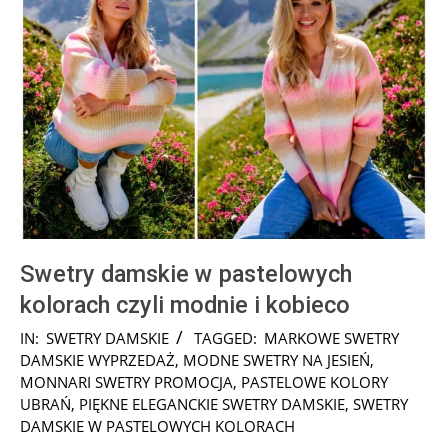
Swetry damskie w pastelowych
kolorach czyli modnie i kobieco
2024-
IN:
SWETRY DAMSKIE
TAGGED:
MARKOWE SWETRY
10-
DAMSKIE WYPRZEDAŻ
,
MODNE SWETRY NA JESIEŃ
,
03
MONNARI SWETRY PROMOCJA
,
PASTELOWE KOLORY
UBRAŃ
,
PIĘKNE ELEGANCKIE SWETRY DAMSKIE
,
SWETRY
DAMSKIE W PASTELOWYCH KOLORACH