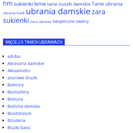
hm
sukienki letne
Tanie ubrania
tanie ciuszki damskie
ubrania damskie
zara
ubrania butik
sukienki
świąteczne swetry
zara ubrania
WIĘCEJ O TANICH UBRANIACH
adidas
Akcesoria damskie
Aktualności
ażurowe bluzki
Baleriny
Bestsellery
Bielizna
Bielizna damska
Biustonosze
Biżuteria
Bluzki basic