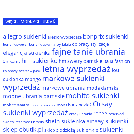
WIĘCEJ MODNYCH UBRAŃ
allegro sukienki
bonprix sukienki
allegro wyprzedaże
do pracy stylizacje
by lalala
bonprix sweter
bonprix ubrania
fajne tanie ubrania
elegancja sukienka
h
hm sukienko
hm swetry damskie
italia fashion
& m swetry
letnia wyprzedaż
lou
kolorowy sweter w paski
markowe sukienki
sukienka
mango
wyprzedaż
markowe ubrania
moda damska
mohito sukienki
modne ubrania damskie
Orsay
odzież
mohito swetry
mona butik
mohito ubrania
sukienki wyprzedaż
renee
orsay ubrania
reserved
sinsay sukienki
shein sukienka
reserved ubrania
swetry
sukienki
sklep ebutik.pl
sukienkie
sklep z odzieżą