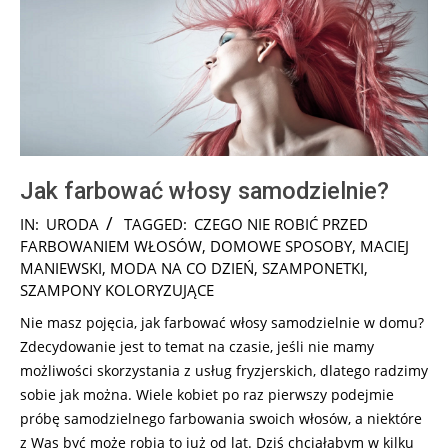
Jak farbować włosy samodzielnie?
2025-
IN:
URODA
TAGGED:
CZEGO NIE ROBIĆ PRZED
07-
FARBOWANIEM WŁOSÓW
,
DOMOWE SPOSOBY
,
MACIEJ
18
MANIEWSKI
,
MODA NA CO DZIEŃ
,
SZAMPONETKI
,
SZAMPONY KOLORYZUJĄCE
Nie masz pojęcia, jak farbować włosy samodzielnie w domu?
Zdecydowanie jest to temat na czasie, jeśli nie mamy
możliwości skorzystania z usług fryzjerskich, dlatego radzimy
sobie jak można. Wiele kobiet po raz pierwszy podejmie
próbę samodzielnego farbowania swoich włosów, a niektóre
z Was być może robią to już od lat. Dziś chciałabym w kilku