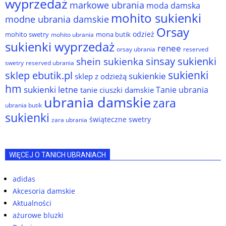
wyprzedaż
markowe ubrania
moda damska
mohito sukienki
modne ubrania damskie
Orsay
odzież
mohito swetry
mona butik
mohito ubrania
sukienki wyprzedaż
renee
orsay ubrania
reserved
sinsay sukienki
shein sukienka
reserved ubrania
swetry
sukienki
sklep ebutik.pl
sukienkie
sklep z odzieżą
hm
sukienki letne
Tanie ubrania
tanie ciuszki damskie
ubrania damskie
zara
ubrania butik
sukienki
świąteczne swetry
zara ubrania
WIĘCEJ O TANICH UBRANIACH
adidas
Akcesoria damskie
Aktualności
ażurowe bluzki