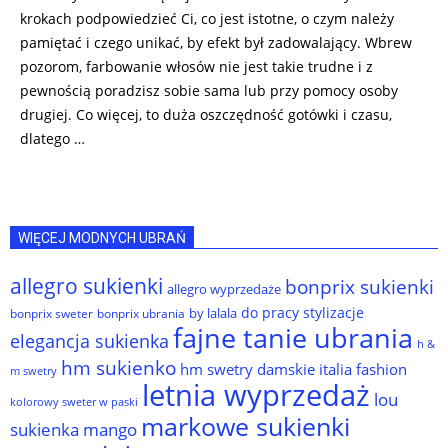
krokach podpowiedzieć Ci, co jest istotne, o czym należy
pamiętać i czego unikać, by efekt był zadowalający. Wbrew
pozorom, farbowanie włosów nie jest takie trudne i z
pewnością poradzisz sobie sama lub przy pomocy osoby
drugiej. Co więcej, to duża oszczędność gotówki i czasu,
dlatego …
WIĘCEJ MODNYCH UBRAŃ
allegro sukienki
bonprix sukienki
allegro wyprzedaże
do pracy stylizacje
by lalala
bonprix sweter
bonprix ubrania
fajne tanie ubrania
elegancja sukienka
h &
hm sukienko
hm swetry damskie
italia fashion
m swetry
letnia wyprzedaż
lou
kolorowy sweter w paski
markowe sukienki
sukienka
mango