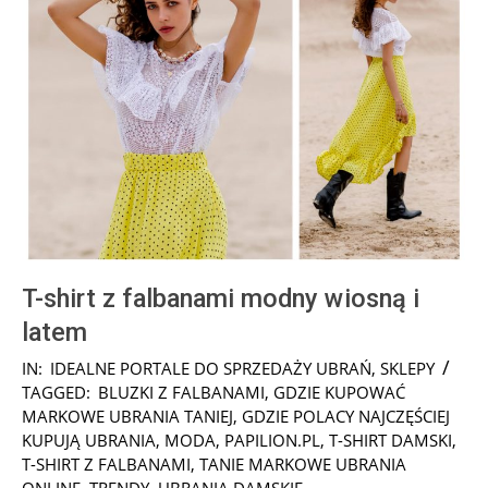
T-shirt z falbanami modny wiosną i
latem
2025-
IN:
IDEALNE PORTALE DO SPRZEDAŻY UBRAŃ
,
SKLEPY
04-
TAGGED:
BLUZKI Z FALBANAMI
,
GDZIE KUPOWAĆ
01
MARKOWE UBRANIA TANIEJ
,
GDZIE POLACY NAJCZĘŚCIEJ
KUPUJĄ UBRANIA
,
MODA
,
PAPILION.PL
,
T-SHIRT DAMSKI
,
T-SHIRT Z FALBANAMI
,
TANIE MARKOWE UBRANIA
ONLINE
,
TRENDY
,
UBRANIA DAMSKIE