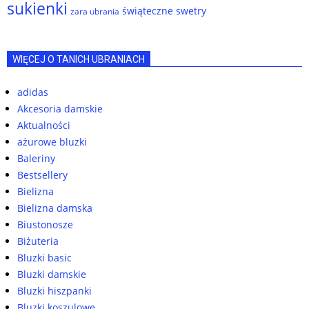
sukienki
świąteczne swetry
zara ubrania
WIĘCEJ O TANICH UBRANIACH
adidas
Akcesoria damskie
Aktualności
ażurowe bluzki
Baleriny
Bestsellery
Bielizna
Bielizna damska
Biustonosze
Biżuteria
Bluzki basic
Bluzki damskie
Bluzki hiszpanki
Bluzki koszulowe