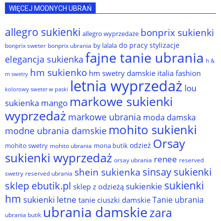
WIĘCEJ MODNYCH UBRAŃ
allegro sukienki
bonprix sukienki
allegro wyprzedaże
do pracy stylizacje
by lalala
bonprix sweter
bonprix ubrania
fajne tanie ubrania
elegancja sukienka
h &
hm sukienko
hm swetry damskie
italia fashion
m swetry
letnia wyprzedaż
lou
kolorowy sweter w paski
markowe sukienki
sukienka
mango
wyprzedaż
markowe ubrania
moda damska
mohito sukienki
modne ubrania damskie
Orsay
odzież
mohito swetry
mona butik
mohito ubrania
sukienki wyprzedaż
renee
orsay ubrania
reserved
sinsay sukienki
shein sukienka
reserved ubrania
swetry
sukienki
sklep ebutik.pl
sukienkie
sklep z odzieżą
hm
sukienki letne
Tanie ubrania
tanie ciuszki damskie
ubrania damskie
zara
ubrania butik