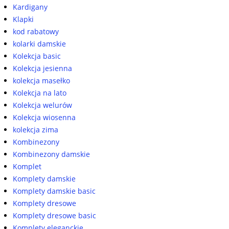
Kardigany
Klapki
kod rabatowy
kolarki damskie
Kolekcja basic
Kolekcja jesienna
kolekcja masełko
Kolekcja na lato
Kolekcja welurów
Kolekcja wiosenna
kolekcja zima
Kombinezony
Kombinezony damskie
Komplet
Komplety damskie
Komplety damskie basic
Komplety dresowe
Komplety dresowe basic
Komplety eleganckie