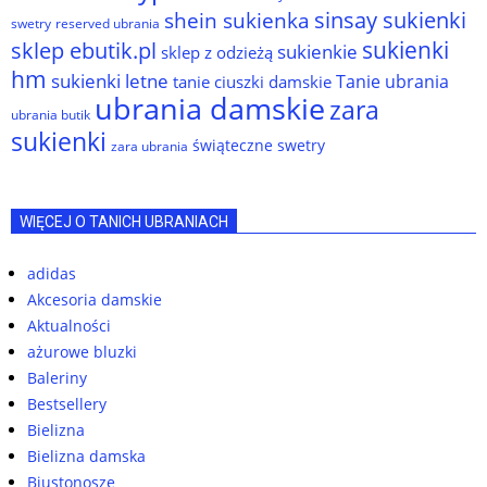
sinsay sukienki
shein sukienka
reserved ubrania
swetry
sukienki
sklep ebutik.pl
sukienkie
sklep z odzieżą
hm
sukienki letne
Tanie ubrania
tanie ciuszki damskie
ubrania damskie
zara
ubrania butik
sukienki
świąteczne swetry
zara ubrania
WIĘCEJ O TANICH UBRANIACH
adidas
Akcesoria damskie
Aktualności
ażurowe bluzki
Baleriny
Bestsellery
Bielizna
Bielizna damska
Biustonosze