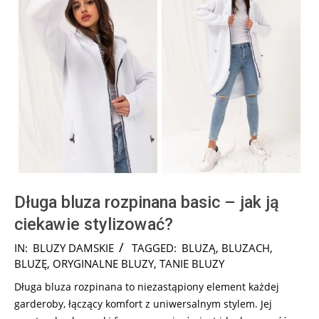
Długa bluza rozpinana basic – jak ją
ciekawie stylizować?
2024-
IN:
BLUZY DAMSKIE
TAGGED:
BLUZĄ
,
BLUZACH
,
12-
BLUZĘ
,
ORYGINALNE BLUZY
,
TANIE BLUZY
12
Długa bluza rozpinana to niezastąpiony element każdej
garderoby, łączący komfort z uniwersalnym stylem. Jej