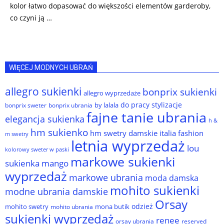
kolor łatwo dopasować do większości elementów garderoby,
co czyni ją …
WIĘCEJ MODNYCH UBRAŃ
allegro sukienki
bonprix sukienki
allegro wyprzedaże
do pracy stylizacje
by lalala
bonprix sweter
bonprix ubrania
fajne tanie ubrania
elegancja sukienka
h &
hm sukienko
hm swetry damskie
italia fashion
m swetry
letnia wyprzedaż
lou
kolorowy sweter w paski
markowe sukienki
sukienka
mango
wyprzedaż
markowe ubrania
moda damska
mohito sukienki
modne ubrania damskie
Orsay
odzież
mohito swetry
mona butik
mohito ubrania
sukienki wyprzedaż
renee
orsay ubrania
reserved