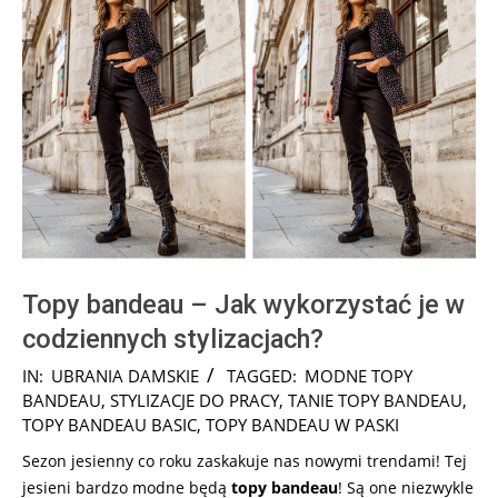
Topy bandeau – Jak wykorzystać je w
codziennych stylizacjach?
2025-
IN:
UBRANIA DAMSKIE
TAGGED:
MODNE TOPY
08-
BANDEAU
,
STYLIZACJE DO PRACY
,
TANIE TOPY BANDEAU
,
11
TOPY BANDEAU BASIC
,
TOPY BANDEAU W PASKI
Sezon jesienny co roku zaskakuje nas nowymi trendami! Tej
jesieni bardzo modne będą
topy bandeau
! Są one niezwykle