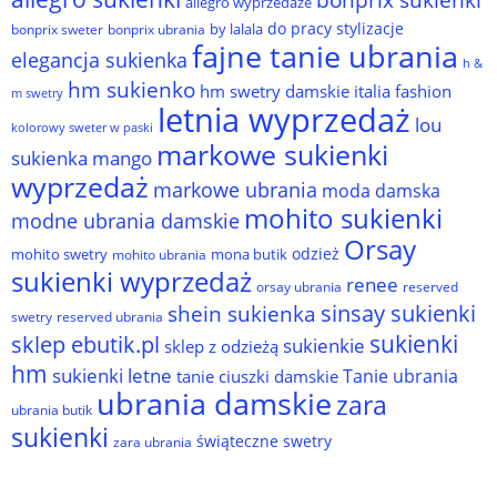
allegro wyprzedaże
do pracy stylizacje
by lalala
bonprix sweter
bonprix ubrania
fajne tanie ubrania
elegancja sukienka
h &
hm sukienko
hm swetry damskie
italia fashion
m swetry
letnia wyprzedaż
lou
kolorowy sweter w paski
markowe sukienki
sukienka
mango
wyprzedaż
markowe ubrania
moda damska
mohito sukienki
modne ubrania damskie
Orsay
odzież
mohito swetry
mona butik
mohito ubrania
sukienki wyprzedaż
renee
orsay ubrania
reserved
sinsay sukienki
shein sukienka
reserved ubrania
swetry
sukienki
sklep ebutik.pl
sukienkie
sklep z odzieżą
hm
sukienki letne
Tanie ubrania
tanie ciuszki damskie
ubrania damskie
zara
ubrania butik
sukienki
świąteczne swetry
zara ubrania