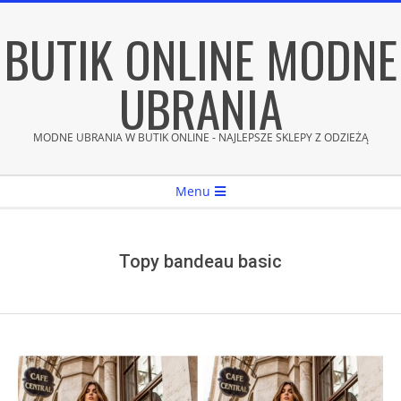
Skip
BUTIK ONLINE MODNE
to
content
UBRANIA
MODNE UBRANIA W BUTIK ONLINE - NAJLEPSZE SKLEPY Z ODZIEŻĄ
Secondary
Menu
Navigation
Menu
Topy bandeau basic