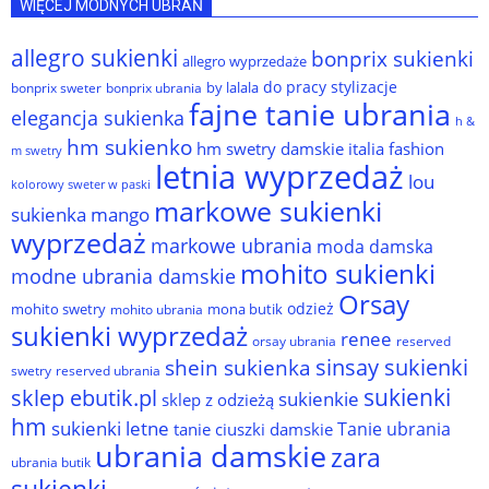
WIĘCEJ MODNYCH UBRAŃ
allegro sukienki
bonprix sukienki
allegro wyprzedaże
do pracy stylizacje
by lalala
bonprix sweter
bonprix ubrania
fajne tanie ubrania
elegancja sukienka
h &
hm sukienko
hm swetry damskie
italia fashion
m swetry
letnia wyprzedaż
lou
kolorowy sweter w paski
markowe sukienki
sukienka
mango
wyprzedaż
markowe ubrania
moda damska
mohito sukienki
modne ubrania damskie
Orsay
odzież
mohito swetry
mona butik
mohito ubrania
sukienki wyprzedaż
renee
orsay ubrania
reserved
sinsay sukienki
shein sukienka
reserved ubrania
swetry
sukienki
sklep ebutik.pl
sukienkie
sklep z odzieżą
hm
sukienki letne
Tanie ubrania
tanie ciuszki damskie
ubrania damskie
zara
ubrania butik
sukienki