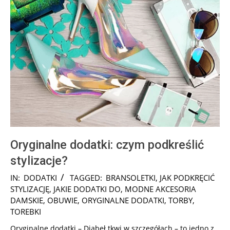
Oryginalne dodatki: czym podkreślić
stylizacje?
2024-
IN:
DODATKI
TAGGED:
BRANSOLETKI
,
JAK PODKRĘCIĆ
10-
STYLIZACJĘ
,
JAKIE DODATKI DO
,
MODNE AKCESORIA
14
DAMSKIE
,
OBUWIE
,
ORYGINALNE DODATKI
,
TORBY
,
TOREBKI
Oryginalne dodatki – Diabeł tkwi w szczegółach – to jedno z