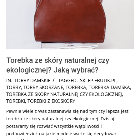
Torebka ze skóry naturalnej czy
ekologicznej? Jaką wybrać?
2025-
IN:
TORBY DAMSKIE
TAGGED:
SKLEP EBUTIK.PL
,
08-
TORBY
,
TORBY SKÓRZANE
,
TOREBKA
,
TOREBKA DAMSKA
,
22
TOREBKA ZE SKÓRY NATURALNEJ CZY EKOLOGICZNEJ
,
TOREBKI
,
TOREBKI Z EKOSKÓRY
Pewnie wiele z Was zastanawia się nad tym czy lepsza jest
torebka ze skóry naturalnej czy ekologicznej. Dzisiaj
postaramy się rozwiać wszystkie wątpliwości i
podpowiedzieć na jakie modele warto się decydować.