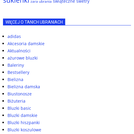
świąteczne swetry
zara ubrania
WIĘCEJ O TANICH UBRANIACH
adidas
Akcesoria damskie
Aktualności
ażurowe bluzki
Baleriny
Bestsellery
Bielizna
Bielizna damska
Biustonosze
Biżuteria
Bluzki basic
Bluzki damskie
Bluzki hiszpanki
Bluzki koszulowe