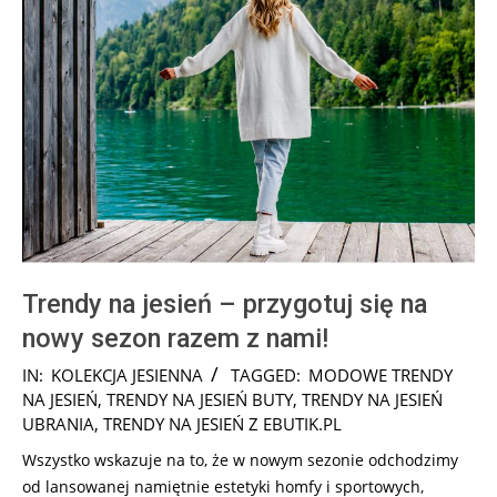
Trendy na jesień – przygotuj się na
nowy sezon razem z nami!
2025-
IN:
KOLEKCJA JESIENNA
TAGGED:
MODOWE TRENDY
10-
NA JESIEŃ
,
TRENDY NA JESIEŃ BUTY
,
TRENDY NA JESIEŃ
18
UBRANIA
,
TRENDY NA JESIEŃ Z EBUTIK.PL
Wszystko wskazuje na to, że w nowym sezonie odchodzimy
od lansowanej namiętnie estetyki homfy i sportowych,