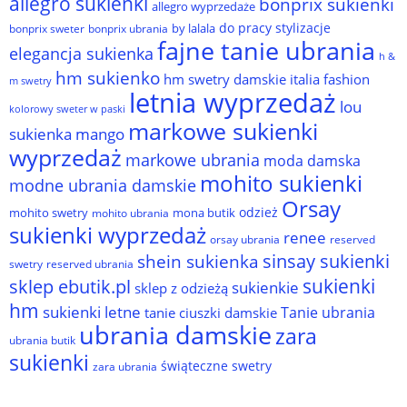
allegro sukienki
bonprix sukienki
allegro wyprzedaże
do pracy stylizacje
by lalala
bonprix sweter
bonprix ubrania
fajne tanie ubrania
elegancja sukienka
h &
hm sukienko
hm swetry damskie
italia fashion
m swetry
letnia wyprzedaż
lou
kolorowy sweter w paski
markowe sukienki
sukienka
mango
wyprzedaż
markowe ubrania
moda damska
mohito sukienki
modne ubrania damskie
Orsay
odzież
mohito swetry
mona butik
mohito ubrania
sukienki wyprzedaż
renee
orsay ubrania
reserved
sinsay sukienki
shein sukienka
reserved ubrania
swetry
sukienki
sklep ebutik.pl
sukienkie
sklep z odzieżą
hm
sukienki letne
Tanie ubrania
tanie ciuszki damskie
ubrania damskie
zara
ubrania butik
sukienki
świąteczne swetry
zara ubrania