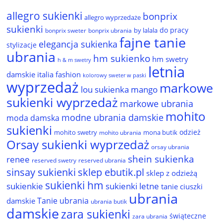
allegro sukienki
bonprix
allegro wyprzedaże
sukienki
do pracy
by lalala
bonprix sweter
bonprix ubrania
fajne tanie
elegancja sukienka
stylizacje
ubrania
hm sukienko
hm swetry
h & m swetry
letnia
damskie
italia fashion
kolorowy sweter w paski
wyprzedaż
markowe
lou sukienka
mango
sukienki wyprzedaż
markowe ubrania
mohito
modne ubrania damskie
moda damska
sukienki
odzież
mohito swetry
mona butik
mohito ubrania
Orsay sukienki wyprzedaż
orsay ubrania
shein sukienka
renee
reserved ubrania
reserved swetry
sinsay sukienki
sklep ebutik.pl
sklep z odzieżą
sukienki hm
sukienkie
sukienki letne
tanie ciuszki
ubrania
Tanie ubrania
damskie
ubrania butik
damskie
zara sukienki
świąteczne
zara ubrania