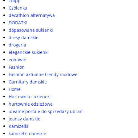
cropp
Czółenka
decathlon alternatywa
DODATKI
dopasowane sukienki
dresy damskie
drogeria
eleganckie sukienki
eobuwie
Fashion
Fashion aktualne trendy modowe
Garnitury damskie
Home
Hurtownia sukienek
hurtownie odzieżowe
idealne portale do sprzedaży ubrań
jeansy damskie
Kamizelki
kamizelki damskie