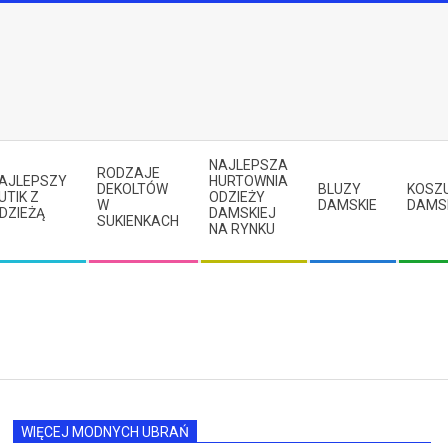
NAJLEPSZA
RODZAJE
AJLEPSZY
HURTOWNIA
DEKOLTÓW
BLUZY
KOSZ
UTIK Z
ODZIEŻY
W
DAMSKIE
DAMS
DZIEŻĄ
DAMSKIEJ
SUKIENKACH
NA RYNKU
WIĘCEJ MODNYCH UBRAŃ