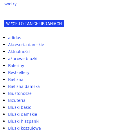
swetry
WIĘCEJ O TANICH UBRANIACH
adidas
Akcesoria damskie
Aktualności
ażurowe bluzki
Baleriny
Bestsellery
Bielizna
Bielizna damska
Biustonosze
Biżuteria
Bluzki basic
Bluzki damskie
Bluzki hiszpanki
Bluzki koszulowe