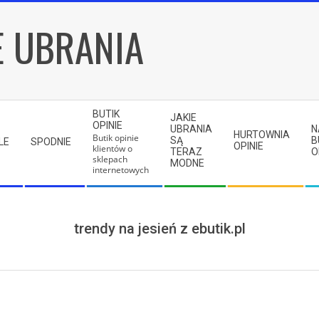
E UBRANIA
BUTIK
JAKIE
OPINIE
UBRANIA
N
HURTOWNIA
Butik opinie
SĄ
B
LE
SPODNIE
OPINIE
klientów o
TERAZ
O
sklepach
MODNE
internetowych
trendy na jesień z ebutik.pl