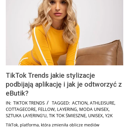
TikTok Trends jakie stylizacje
podbijają aplikację i jak je odtworzyć z
eButik?
2025-
IN:
TIKTOK TRENDS
TAGGED:
ACTION
,
ATHLEISURE
,
01-
COTTAGECORE
,
FELLOW
,
LAYERING
,
MODA UNISEX
,
19
SZTUKA LAYERING’U
,
TIK TOK ŚMIESZNE
,
UNISEX
,
Y2K
TikTok, platforma, która zmieniła oblicze mediów