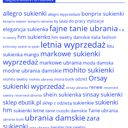
allegro sukienki
bonprix sukienki
allegro wyprzedaże
do pracy stylizacje
by lalala
bonprix sweter
bonprix ubrania
fajne tanie ubrania
elegancja sukienka
h &
hm sukienko
hm swetry damskie
italia fashion
m swetry
letnia wyprzedaż
lou
kolorowy sweter w paski
markowe sukienki
sukienka
mango
wyprzedaż
markowe ubrania
moda damska
mohito sukienki
modne ubrania damskie
Orsay
odzież
mohito swetry
mona butik
mohito ubrania
sukienki wyprzedaż
renee
orsay ubrania
reserved
sinsay sukienki
shein sukienka
reserved ubrania
swetry
sukienki
sklep ebutik.pl
sukienkie
sklep z odzieżą
hm
sukienki letne
Tanie ubrania
tanie ciuszki damskie
ubrania damskie
zara
ubrania butik
sukienki
świąteczne swetry
zara ubrania