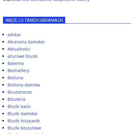
WIĘCEJ O TANICH UBRANIACH
adidas
Akcesoria damskie
Aktualności
ażurowe bluzki
Baleriny
Bestsellery
Bielizna
Bielizna damska
Biustonosze
Biżuteria
Bluzki basic
Bluzki damskie
Bluzki hiszpanki
Bluzki koszulowe