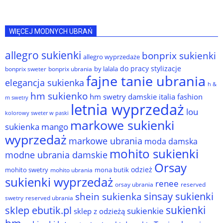
WIĘCEJ MODNYCH UBRAŃ
allegro sukienki
bonprix sukienki
allegro wyprzedaże
do pracy stylizacje
by lalala
bonprix sweter
bonprix ubrania
fajne tanie ubrania
elegancja sukienka
h &
hm sukienko
hm swetry damskie
italia fashion
m swetry
letnia wyprzedaż
lou
kolorowy sweter w paski
markowe sukienki
sukienka
mango
wyprzedaż
markowe ubrania
moda damska
mohito sukienki
modne ubrania damskie
Orsay
odzież
mohito swetry
mona butik
mohito ubrania
sukienki wyprzedaż
renee
orsay ubrania
reserved
sinsay sukienki
shein sukienka
reserved ubrania
swetry
sukienki
sklep ebutik.pl
sukienkie
sklep z odzieżą