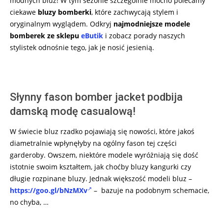
modnych bluz! W tym sezonie szczególnie mocno polecamy
ciekawe
bluzy bomberki
, które zachwycają stylem i
oryginalnym wyglądem. Odkryj
najmodniejsze modele
bomberek ze sklepu
eButik
i zobacz porady naszych
stylistek odnośnie tego, jak je nosić jesienią.
Słynny fason bomber jacket podbija
damską modę casualową!
W świecie bluz rzadko pojawiają się nowości, które jakoś
diametralnie wpłynęłyby na ogólny fason tej części
garderoby. Owszem, niektóre modele wyróżniają się dość
istotnie swoim kształtem, jak choćby bluzy kangurki czy
długie rozpinane bluzy. Jednak większość modeli bluz –
https://goo.gl/bNzMXv
– bazuje na podobnym schemacie,
no chyba, …