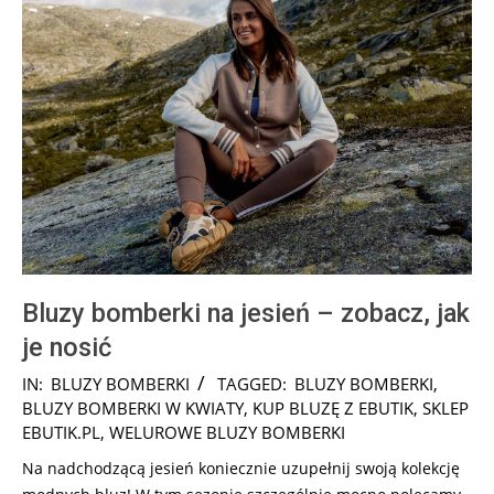
Bluzy bomberki na jesień – zobacz, jak
je nosić
2025-
IN:
BLUZY BOMBERKI
TAGGED:
BLUZY BOMBERKI
,
09-
BLUZY BOMBERKI W KWIATY
,
KUP BLUZĘ Z EBUTIK
,
SKLEP
26
EBUTIK.PL
,
WELUROWE BLUZY BOMBERKI
Na nadchodzącą jesień koniecznie uzupełnij swoją kolekcję