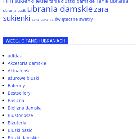
hm
sukienki letne
Tanie ubrania
tanie ciuszki damskie
ubrania damskie
zara
ubrania butik
sukienki
świąteczne swetry
zara ubrania
WIĘCEJ O TANICH UBRANIACH
adidas
Akcesoria damskie
Aktualności
ażurowe bluzki
Baleriny
Bestsellery
Bielizna
Bielizna damska
Biustonosze
Biżuteria
Bluzki basic
Bluzki damskie