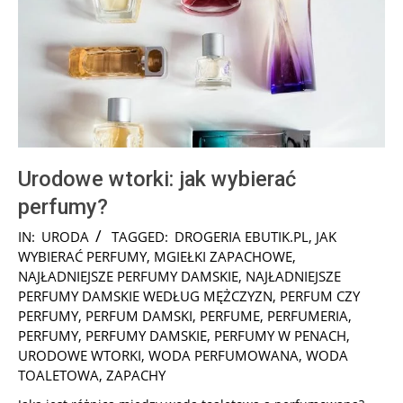
Urodowe wtorki: jak wybierać
perfumy?
2024-
IN:
URODA
TAGGED:
DROGERIA EBUTIK.PL
,
JAK
10-
WYBIERAĆ PERFUMY
,
MGIEŁKI ZAPACHOWE
,
17
NAJŁADNIEJSZE PERFUMY DAMSKIE
,
NAJŁADNIEJSZE
PERFUMY DAMSKIE WEDŁUG MĘŻCZYZN
,
PERFUM CZY
PERFUMY
,
PERFUM DAMSKI
,
PERFUME
,
PERFUMERIA
,
PERFUMY
,
PERFUMY DAMSKIE
,
PERFUMY W PENACH
,
URODOWE WTORKI
,
WODA PERFUMOWANA
,
WODA
TOALETOWA
,
ZAPACHY