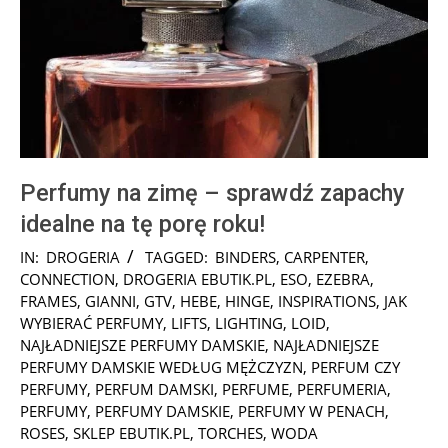
Perfumy na zimę – sprawdź zapachy
idealne na tę porę roku!
2024-
IN:
DROGERIA
TAGGED:
BINDERS
,
CARPENTER
,
11-
CONNECTION
,
DROGERIA EBUTIK.PL
,
ESO
,
EZEBRA
,
25
FRAMES
,
GIANNI
,
GTV
,
HEBE
,
HINGE
,
INSPIRATIONS
,
JAK
WYBIERAĆ PERFUMY
,
LIFTS
,
LIGHTING
,
LOID
,
NAJŁADNIEJSZE PERFUMY DAMSKIE
,
NAJŁADNIEJSZE
PERFUMY DAMSKIE WEDŁUG MĘŻCZYZN
,
PERFUM CZY
PERFUMY
,
PERFUM DAMSKI
,
PERFUME
,
PERFUMERIA
,
PERFUMY
,
PERFUMY DAMSKIE
,
PERFUMY W PENACH
,
ROSES
,
SKLEP EBUTIK.PL
,
TORCHES
,
WODA