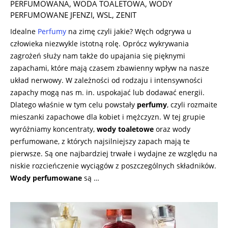
PERFUMOWANA
,
WODA TOALETOWA
,
WODY
PERFUMOWANE JFENZI
,
WSL
,
ZENIT
Idealne
Perfumy
na zimę czyli jakie? Węch odgrywa u
człowieka niezwykle istotną rolę. Oprócz wykrywania
zagrożeń służy nam także do upajania się pięknymi
zapachami, które mają czasem zbawienny wpływ na nasze
układ nerwowy. W zależności od rodzaju i intensywności
zapachy mogą nas m. in. uspokajać lub dodawać energii.
Dlatego właśnie w tym celu powstały
perfumy
, czyli rozmaite
mieszanki zapachowe dla kobiet i mężczyzn. W tej grupie
wyróżniamy koncentraty,
wody toaletowe
oraz wody
perfumowane, z których najsilniejszy zapach mają te
pierwsze. Są one najbardziej trwałe i wydajne ze względu na
niskie rozcieńczenie wyciągów z poszczególnych składników.
Wody perfumowane
są …