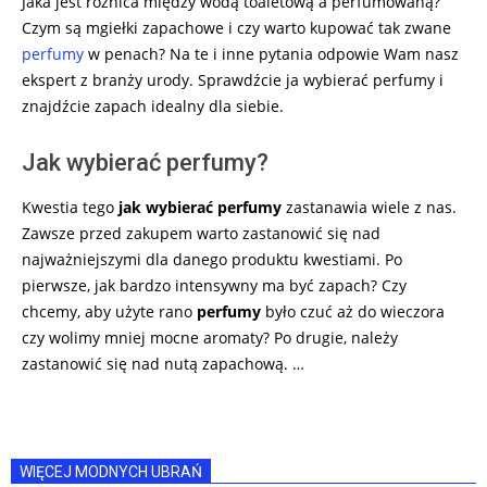
Jaka jest różnica między wodą toaletową a perfumowaną?
Czym są mgiełki zapachowe i czy warto kupować tak zwane
perfumy
w penach? Na te i inne pytania odpowie Wam nasz
ekspert z branży urody. Sprawdźcie ja wybierać perfumy i
znajdźcie zapach idealny dla siebie.
Jak wybierać perfumy?
Kwestia tego
jak wybierać perfumy
zastanawia wiele z nas.
Zawsze przed zakupem warto zastanowić się nad
najważniejszymi dla danego produktu kwestiami. Po
pierwsze, jak bardzo intensywny ma być zapach? Czy
chcemy, aby użyte rano
perfumy
było czuć aż do wieczora
czy wolimy mniej mocne aromaty? Po drugie, należy
zastanowić się nad nutą zapachową. …
WIĘCEJ MODNYCH UBRAŃ