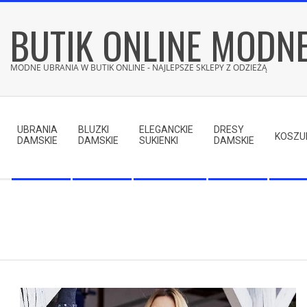
Skip
BUTIK ONLINE MODN
to
content
MODNE UBRANIA W BUTIK ONLINE - NAJLEPSZE SKLEPY Z ODZIEŻĄ
Secondary
Navigation
UBRANIA
BLUZKI
ELEGANCKIE
DRESY
Menu
KOSZU
DAMSKIE
DAMSKIE
SUKIENKI
DAMSKIE