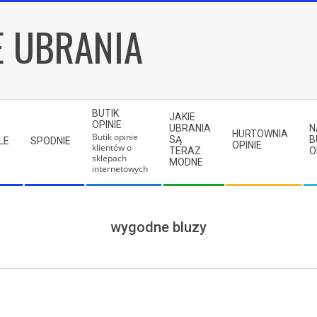
E UBRANIA
BUTIK
JAKIE
OPINIE
UBRANIA
N
HURTOWNIA
Butik opinie
SĄ
B
LE
SPODNIE
OPINIE
klientów o
TERAZ
O
sklepach
MODNE
internetowych
wygodne bluzy