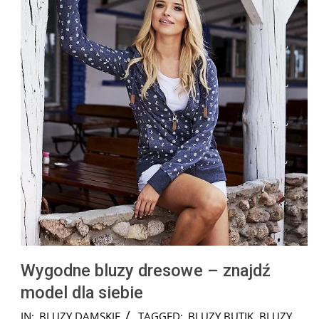
Wygodne bluzy dresowe – znajdź
model dla siebie
2024-
IN:
BLUZY DAMSKIE
TAGGED:
BLUZY BUTIK
,
BLUZY