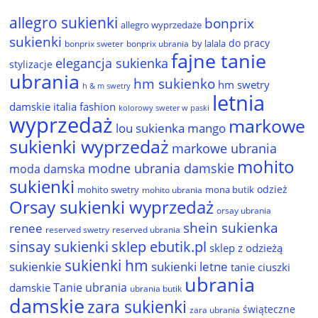
allegro sukienki
bonprix
allegro wyprzedaże
sukienki
do pracy
by lalala
bonprix sweter
bonprix ubrania
fajne tanie
elegancja sukienka
stylizacje
ubrania
hm sukienko
hm swetry
h & m swetry
letnia
damskie
italia fashion
kolorowy sweter w paski
wyprzedaż
markowe
lou sukienka
mango
sukienki wyprzedaż
markowe ubrania
mohito
modne ubrania damskie
moda damska
sukienki
odzież
mohito swetry
mona butik
mohito ubrania
Orsay sukienki wyprzedaż
orsay ubrania
shein sukienka
renee
reserved ubrania
reserved swetry
sinsay sukienki
sklep ebutik.pl
sklep z odzieżą
sukienki hm
sukienkie
sukienki letne
tanie ciuszki
ubrania
Tanie ubrania
damskie
ubrania butik
damskie
zara sukienki
świąteczne
zara ubrania