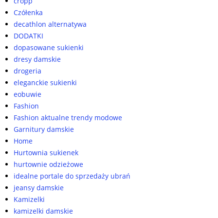
cropp
Czółenka
decathlon alternatywa
DODATKI
dopasowane sukienki
dresy damskie
drogeria
eleganckie sukienki
eobuwie
Fashion
Fashion aktualne trendy modowe
Garnitury damskie
Home
Hurtownia sukienek
hurtownie odzieżowe
idealne portale do sprzedaży ubrań
jeansy damskie
Kamizelki
kamizelki damskie