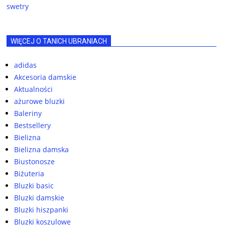
swetry
WIĘCEJ O TANICH UBRANIACH
adidas
Akcesoria damskie
Aktualności
ażurowe bluzki
Baleriny
Bestsellery
Bielizna
Bielizna damska
Biustonosze
Biżuteria
Bluzki basic
Bluzki damskie
Bluzki hiszpanki
Bluzki koszulowe