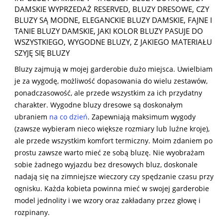
10-
DAMSKIE WYPRZEDAŻ RESERVED
,
BLUZY DRESOWE
,
CZY
12
BLUZY SĄ MODNE
,
ELEGANCKIE BLUZY DAMSKIE
,
FAJNE I
TANIE BLUZY DAMSKIE
,
JAKI KOLOR BLUZY PASUJE DO
WSZYSTKIEGO
,
WYGODNE BLUZY
,
Z JAKIEGO MATERIAŁU
SZYJĘ SIĘ BLUZY
Bluzy zajmują w mojej garderobie dużo miejsca. Uwielbiam
je za wygodę, możliwość dopasowania do wielu zestawów,
ponadczasowość, ale przede wszystkim za ich przydatny
charakter. Wygodne bluzy dresowe są doskonałym
ubraniem
na co dzień
. Zapewniają maksimum wygody
(zawsze wybieram nieco większe rozmiary lub luźne kroje),
ale przede wszystkim komfort termiczny. Moim zdaniem po
prostu zawsze warto mieć ze sobą bluzę. Nie wyobrażam
sobie żadnego wyjazdu bez dresowych bluz, doskonale
nadają się na zimniejsze wieczory czy spędzanie czasu przy
ognisku. Każda kobieta powinna mieć w swojej garderobie
model jednolity i we wzory oraz zakładany przez głowę i
rozpinany.