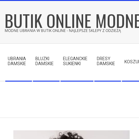
Skip
BUTIK ONLINE MODN
to
content
MODNE UBRANIA W BUTIK ONLINE - NAJLEPSZE SKLEPY Z ODZIEŻĄ
Secondary
Navigation
UBRANIA
BLUZKI
ELEGANCKIE
DRESY
Menu
KOSZU
DAMSKIE
DAMSKIE
SUKIENKI
DAMSKIE