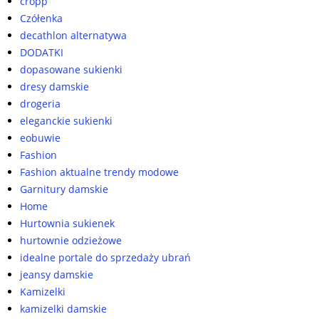
cropp
Czółenka
decathlon alternatywa
DODATKI
dopasowane sukienki
dresy damskie
drogeria
eleganckie sukienki
eobuwie
Fashion
Fashion aktualne trendy modowe
Garnitury damskie
Home
Hurtownia sukienek
hurtownie odzieżowe
idealne portale do sprzedaży ubrań
jeansy damskie
Kamizelki
kamizelki damskie