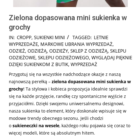
Zielona dopasowana mini sukienka w
grochy
2025-
IN:
CROPP
,
SUKIENKI MINI
TAGGED:
LETNIE
08-
WYPRZEDAŻE
,
MARKOWE UBRANIA WYPRZEDAŻ
,
31
ODZIEŻ
,
ODZIEŻĄ
,
ODZIEŻY
,
SKLEP Z ODZIEŻĄ
,
SKLEPU
ODZIEŻOWE
,
SKLEPU ODZIEŻOWEGO
,
WYGLĄDAJ PIĘKNIE
DZIĘKI SUKIENKOM Z BUTIK
,
WYPRZEDAŻ
Przygotuj się na wszystkie nadchodzące okazje z naszą
najnowszą perełką –
zielona dopasowana mini sukienka w
grochy
! Ta stylowa i kobieca propozycja idealnie sprawdzi
się na każde przyjęcie, randkę czy spontaniczne wyjście z
przyjaciółmi. Dzięki swojemu uniwersalnemu designowi,
nasza sukienka to element, który doskonale wpisuje się w
modowe trendy obecnego sezonu. Jeśli chodzi
o
sukieneczki na wesele
, każdego roku pojawia się coraz to
więcej modeli, które są absolutnym hitem.