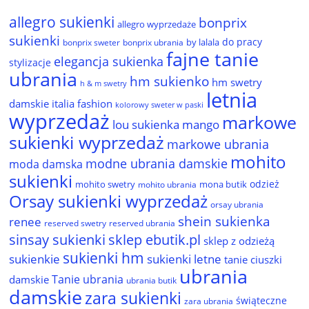
allegro sukienki
bonprix
allegro wyprzedaże
sukienki
do pracy
by lalala
bonprix sweter
bonprix ubrania
fajne tanie
elegancja sukienka
stylizacje
ubrania
hm sukienko
hm swetry
h & m swetry
letnia
damskie
italia fashion
kolorowy sweter w paski
wyprzedaż
markowe
lou sukienka
mango
sukienki wyprzedaż
markowe ubrania
mohito
modne ubrania damskie
moda damska
sukienki
odzież
mohito swetry
mona butik
mohito ubrania
Orsay sukienki wyprzedaż
orsay ubrania
shein sukienka
renee
reserved ubrania
reserved swetry
sinsay sukienki
sklep ebutik.pl
sklep z odzieżą
sukienki hm
sukienkie
sukienki letne
tanie ciuszki
ubrania
Tanie ubrania
damskie
ubrania butik
damskie
zara sukienki
świąteczne
zara ubrania