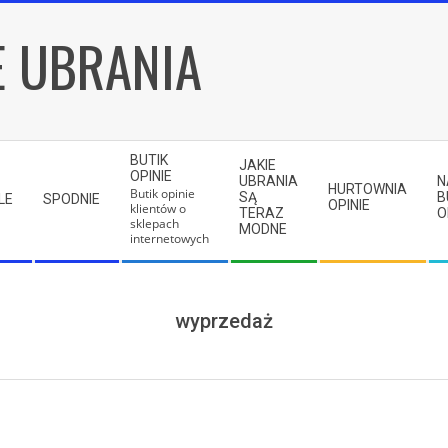
E UBRANIA
BUTIK
JAKIE
OPINIE
UBRANIA
N
HURTOWNIA
Butik opinie
SĄ
B
LE
SPODNIE
OPINIE
klientów o
TERAZ
O
sklepach
MODNE
internetowych
wyprzedaż