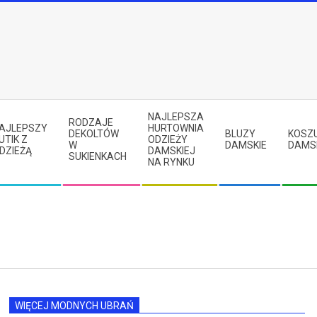
NAJLEPSZA
RODZAJE
AJLEPSZY
HURTOWNIA
DEKOLTÓW
BLUZY
KOSZ
UTIK Z
ODZIEŻY
W
DAMSKIE
DAMS
DZIEŻĄ
DAMSKIEJ
SUKIENKACH
NA RYNKU
WIĘCEJ MODNYCH UBRAŃ