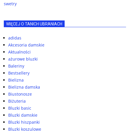
swetry
WIĘCEJ O TANICH UBRANIACH
adidas
Akcesoria damskie
Aktualności
ażurowe bluzki
Baleriny
Bestsellery
Bielizna
Bielizna damska
Biustonosze
Biżuteria
Bluzki basic
Bluzki damskie
Bluzki hiszpanki
Bluzki koszulowe