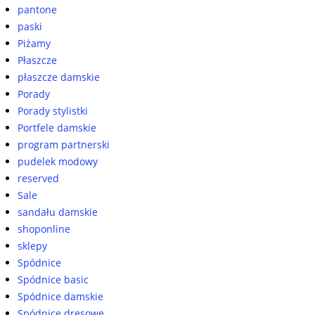
pantone
paski
Piżamy
Płaszcze
płaszcze damskie
Porady
Porady stylistki
Portfele damskie
program partnerski
pudelek modowy
reserved
Sale
sandału damskie
shoponline
sklepy
Spódnice
Spódnice basic
Spódnice damskie
Spódnice dresowe