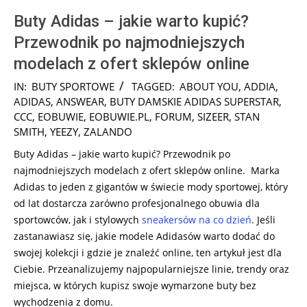
Buty Adidas – jakie warto kupić?
Przewodnik po najmodniejszych
modelach z ofert sklepów online
2024-
IN:
BUTY SPORTOWE
TAGGED:
ABOUT YOU
,
ADDIA
,
11-
ADIDAS
,
ANSWEAR
,
BUTY DAMSKIE ADIDAS SUPERSTAR
,
29
CCC
,
EOBUWIE
,
EOBUWIE.PL
,
FORUM
,
SIZEER
,
STAN
SMITH
,
YEEZY
,
ZALANDO
Buty Adidas – jakie warto kupić? Przewodnik po
najmodniejszych modelach z ofert sklepów online. Marka
Adidas to jeden z gigantów w świecie mody sportowej, który
od lat dostarcza zarówno profesjonalnego obuwia dla
sportowców, jak i stylowych
sneakersów
na co dzień
. Jeśli
zastanawiasz się, jakie modele Adidasów warto dodać do
swojej kolekcji i gdzie je znaleźć online, ten artykuł jest dla
Ciebie. Przeanalizujemy najpopularniejsze linie, trendy oraz
miejsca, w których kupisz swoje wymarzone buty bez
wychodzenia z domu.