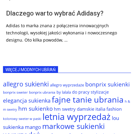
Dlaczego warto wybrać Adidasy?
Adidas to marka znana z połączenia innowacyjnych
technologii, wysokiej jakości wykonania i nowoczesnego
designu. Oto kilka powodów, …
WIĘCEJ MODNYCH UBRAŃ
allegro sukienki
bonprix sukienki
allegro wyprzedaże
do pracy stylizacje
by lalala
bonprix sweter
bonprix ubrania
fajne tanie ubrania
elegancja sukienka
h &
hm sukienko
hm swetry damskie
italia fashion
m swetry
letnia wyprzedaż
lou
kolorowy sweter w paski
markowe sukienki
sukienka
mango