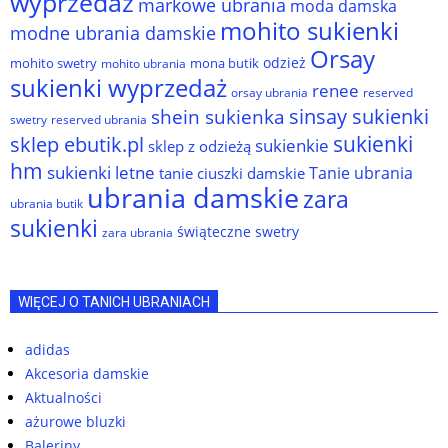
wyprzedaż
markowe ubrania
moda damska
mohito sukienki
modne ubrania damskie
Orsay
odzież
mohito swetry
mona butik
mohito ubrania
sukienki wyprzedaż
renee
orsay ubrania
reserved
sinsay sukienki
shein sukienka
reserved ubrania
swetry
sukienki
sklep ebutik.pl
sukienkie
sklep z odzieżą
hm
sukienki letne
Tanie ubrania
tanie ciuszki damskie
ubrania damskie
zara
ubrania butik
sukienki
świąteczne swetry
zara ubrania
WIĘCEJ O TANICH UBRANIACH
adidas
Akcesoria damskie
Aktualności
ażurowe bluzki
Baleriny