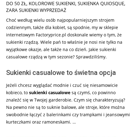
10-
DO 50 ZŁ
,
KOLOROWE SUKIENKI
,
SUKIENKA QUIOSQUE
,
09
ZARA SUKIENKI WYPRZEDAŻ
Choć według wielu osób najpopularniejszym strojem
codziennym, także dla kobiet, są spodnie, my w sklepie
internetowym Factoryprice.pl doskonale wiemy o tym, że
sukienki rządzą. Wiele pań to właśnie je nosi nie tylko na
wyjątkowe okazje, ale także na co dzień. Jakie sukienki
casualowe rządzą w tym sezonie? Sprawdziliśmy.
Sukienki casualowe to świetna opcja
Jeżeli chcesz wyglądać modnie i czuć się niesamowicie
kobieco, to
sukienki casualowe
są czymś, co powinno
znaleźć się w Twojej garderobie. Czym się charakteryzują?
Na pewno nie są to suknie balowe, ale stroje, które można
swobodnie łączyć z balerinkami czy trampkami i jeansowymi
kurteczkami oraz ramoneskami. …