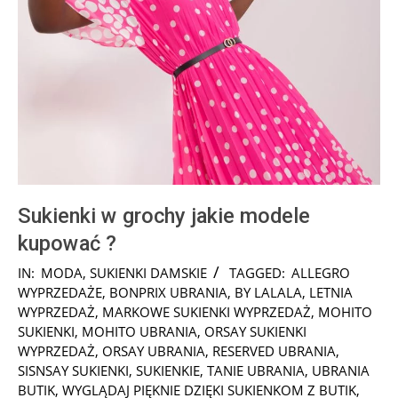
Sukienki w grochy jakie modele
kupować ?
2024-
IN:
MODA
,
SUKIENKI DAMSKIE
TAGGED:
ALLEGRO
12-
WYPRZEDAŻE
,
BONPRIX UBRANIA
,
BY LALALA
,
LETNIA
02
WYPRZEDAŻ
,
MARKOWE SUKIENKI WYPRZEDAŻ
,
MOHITO
SUKIENKI
,
MOHITO UBRANIA
,
ORSAY SUKIENKI
WYPRZEDAŻ
,
ORSAY UBRANIA
,
RESERVED UBRANIA
,
SISNSAY SUKIENKI
,
SUKIENKIE
,
TANIE UBRANIA
,
UBRANIA
BUTIK
,
WYGLĄDAJ PIĘKNIE DZIĘKI SUKIENKOM Z BUTIK
,