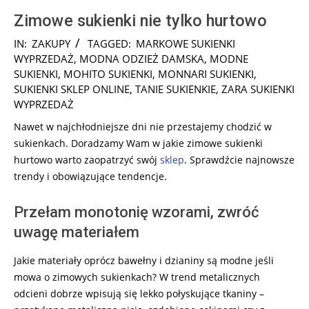
Zimowe sukienki nie tylko hurtowo
2025-
IN:
ZAKUPY
TAGGED:
MARKOWE SUKIENKI
10-
WYPRZEDAŻ
,
MODNA ODZIEŻ DAMSKA
,
MODNE
19
SUKIENKI
,
MOHITO SUKIENKI
,
MONNARI SUKIENKI
,
SUKIENKI SKLEP ONLINE
,
TANIE SUKIENKIE
,
ZARA SUKIENKI
WYPRZEDAŻ
Nawet w najchłodniejsze dni nie przestajemy chodzić w
sukienkach. Doradzamy Wam w jakie zimowe sukienki
hurtowo warto
zaopatrzyć swój
sklep
. Sprawdźcie najnowsze
trendy i obowiązujące tendencje.
Przełam monotonię wzorami, zwróć
uwagę materiałem
Jakie materiały oprócz bawełny i dzianiny są modne jeśli
mowa o zimowych sukienkach? W trend metalicznych
odcieni dobrze wpisują się lekko połyskujące tkaniny –