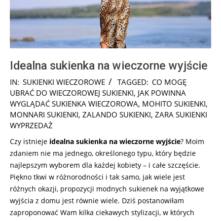
Idealna sukienka na wieczorne wyjście
2025-
IN:
SUKIENKI WIECZOROWE
TAGGED:
CO MOGĘ
08-
UBRAĆ DO WIECZOROWEJ SUKIENKI
,
JAK POWINNA
12
WYGLĄDAĆ SUKIENKA WIECZOROWA
,
MOHITO SUKIENKI
,
MONNARI SUKIENKI
,
ZALANDO SUKIENKI
,
ZARA SUKIENKI
WYPRZEDAŻ
Czy istnieje
idealna sukienka na wieczorne wyjście
? Moim
zdaniem nie ma jednego, określonego typu, który będzie
najlepszym wyborem dla każdej kobiety – i całe szczęście.
Piękno tkwi w różnorodności i tak samo, jak wiele jest
różnych okazji, propozycji modnych sukienek na wyjątkowe
wyjścia z domu jest równie wiele. Dziś postanowiłam
zaproponować Wam kilka ciekawych stylizacji, w których