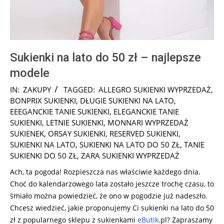
Sukienki na lato do 50 zł – najlepsze
modele
2025-
IN:
ZAKUPY
TAGGED:
ALLEGRO SUKIENKI WYPRZEDAŻ
,
07-
BONPRIX SUKIENKI
,
DŁUGIE SUKIENKI NA LATO
,
26
EEEGANCKIE TANIE SUKIENKI
,
ELEGANCKIE TANIE
SUKIENKI
,
LETNIE SUKIENKI
,
MONNARI WYPRZEDAŻ
SUKIENEK
,
ORSAY SUKIENKI
,
RESERVED SUKIENKI
,
SUKIENKI NA LATO
,
SUKIENKI NA LATO DO 50 ZŁ
,
TANIE
SUKIENKI DO 50 ZŁ
,
ZARA SUKIENKI WYPRZEDAŻ
Ach, ta pogoda! Rozpieszcza nas właściwie każdego dnia.
Choć do kalendarzowego lata zostało jeszcze trochę czasu, to
śmiało można powiedzieć, że ono w pogodzie już nadeszło.
Chcesz wiedzieć, jakie proponujemy Ci sukienki na lato do 50
zł z popularnego sklepu z sukienkami
eButik
.pl? Zapraszamy