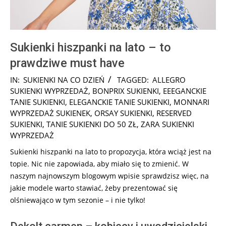
Sukienki hiszpanki na lato – to
prawdziwe must have
2025-
IN:
SUKIENKI NA CO DZIEŃ
TAGGED:
ALLEGRO
07-
SUKIENKI WYPRZEDAŻ
,
BONPRIX SUKIENKI
,
EEEGANCKIE
28
TANIE SUKIENKI
,
ELEGANCKIE TANIE SUKIENKI
,
MONNARI
WYPRZEDAŻ SUKIENEK
,
ORSAY SUKIENKI
,
RESERVED
SUKIENKI
,
TANIE SUKIENKI DO 50 ZŁ
,
ZARA SUKIENKI
WYPRZEDAŻ
Sukienki hiszpanki na lato to propozycja, która wciąż jest na
topie. Nic nie zapowiada, aby miało się to zmienić. W
naszym najnowszym blogowym wpisie sprawdzisz więc, na
jakie modele warto stawiać, żeby prezentować się
olśniewająco w tym sezonie – i nie tylko!