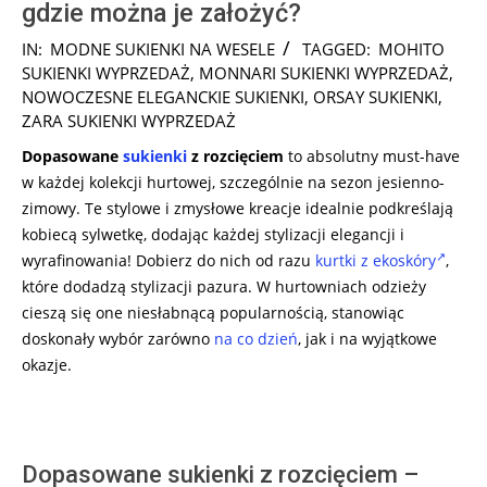
gdzie można je założyć?
2024-
IN:
MODNE SUKIENKI NA WESELE
TAGGED:
MOHITO
09-
SUKIENKI WYPRZEDAŻ
,
MONNARI SUKIENKI WYPRZEDAŻ
,
05
NOWOCZESNE ELEGANCKIE SUKIENKI
,
ORSAY SUKIENKI
,
ZARA SUKIENKI WYPRZEDAŻ
Dopasowane
sukienki
z rozcięciem
to absolutny must-have
w każdej kolekcji hurtowej, szczególnie na sezon jesienno-
zimowy. Te stylowe i zmysłowe kreacje idealnie podkreślają
kobiecą sylwetkę, dodając każdej stylizacji elegancji i
wyrafinowania! Dobierz do nich od razu
kurtki z ekoskóry
,
które dodadzą stylizacji pazura. W hurtowniach odzieży
cieszą się one niesłabnącą popularnością, stanowiąc
doskonały wybór zarówno
na co dzień
, jak i na wyjątkowe
okazje.
Dopasowane sukienki z rozcięciem –