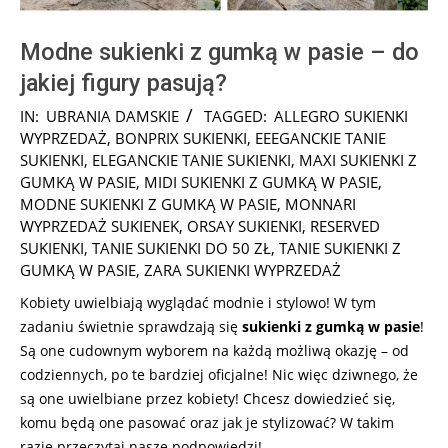
Modne sukienki z gumką w pasie – do
jakiej figury pasują?
2025-
IN:
UBRANIA DAMSKIE
TAGGED:
ALLEGRO SUKIENKI
08-
WYPRZEDAŻ
,
BONPRIX SUKIENKI
,
EEEGANCKIE TANIE
19
SUKIENKI
,
ELEGANCKIE TANIE SUKIENKI
,
MAXI SUKIENKI Z
GUMKĄ W PASIE
,
MIDI SUKIENKI Z GUMKĄ W PASIE
,
MODNE SUKIENKI Z GUMKĄ W PASIE
,
MONNARI
WYPRZEDAŻ SUKIENEK
,
ORSAY SUKIENKI
,
RESERVED
SUKIENKI
,
TANIE SUKIENKI DO 50 ZŁ
,
TANIE SUKIENKI Z
GUMKĄ W PASIE
,
ZARA SUKIENKI WYPRZEDAŻ
Kobiety uwielbiają wyglądać modnie i stylowo! W tym
zadaniu świetnie sprawdzają się
sukienki z gumką w pasie
!
Są one cudownym wyborem na każdą możliwą okazję – od
codziennych, po te bardziej oficjalne! Nic więc dziwnego, że
są one uwielbiane przez kobiety! Chcesz dowiedzieć się,
komu będą one pasować oraz jak je stylizować? W takim
razie przeczytaj nasze podpowiedzi!