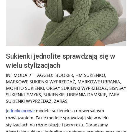
Sukienki jednolite sprawdzają się w
wielu stylizacjach
2024-
IN:
MODA
TAGGED:
BOOKER
,
HM SUKIENKO
,
12-
MARKOWE SUKIENKI WYPRZEDAŻ
,
MARKOWE UBRANIA
,
13
MOHITO SUKIENKI
,
ORSAY SUKIENKI WYPRZEDAŻ
,
SISNSAY
SUKIENKI
,
SMYKS
,
SUKIENKIE
,
UBRANIA DAMSKIE
,
ZARA
SUKIENKI WYPRZEDAŻ
,
ZARAS
Jednokolorowe
modele sukienek są uniwersalnym
rozwiązaniem. Takie modele sprawdzają się w wielu
stylizacjach na różne okazje i pory roku. Doradzamy
Wam
jakie sukienki jednolite są najpopularniejsze oraz gdzie