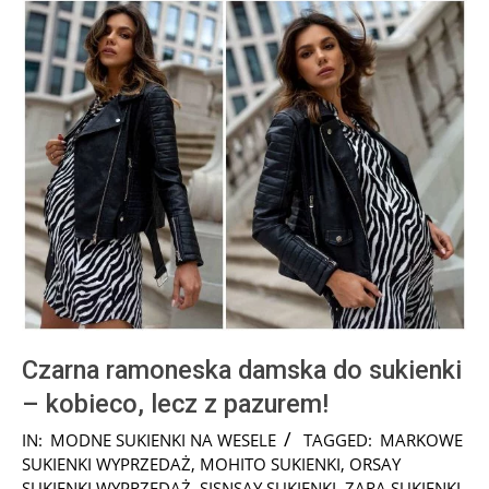
Czarna ramoneska damska do sukienki
– kobieco, lecz z pazurem!
2024-
IN:
MODNE SUKIENKI NA WESELE
TAGGED:
MARKOWE
09-
SUKIENKI WYPRZEDAŻ
,
MOHITO SUKIENKI
,
ORSAY
08
SUKIENKI WYPRZEDAŻ
,
SISNSAY SUKIENKI
,
ZARA SUKIENKI