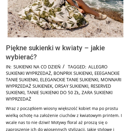
Piękne sukienki w kwiaty – jakie
wybierać?
2025-
IN:
SUKIENKI NA CO DZIEŃ
TAGGED:
ALLEGRO
07-
SUKIENKI WYPRZEDAŻ
,
BONPRIX SUKIENKI
,
EEEGANCKIE
24
TANIE SUKIENKI
,
ELEGANCKIE TANIE SUKIENKI
,
MONNARI
WYPRZEDAŻ SUKIENEK
,
ORSAY SUKIENKI
,
RESERVED
SUKIENKI
,
TANIE SUKIENKI DO 50 ZŁ
,
ZARA SUKIENKI
WYPRZEDAŻ
Wraz z początkiem wiosny większość kobiet ma po prostu
wielką ochotę na założenie ciuchów z kwiatowym printem. I
wcale nas to nie dziwi! Motywy floral aż proszą się o
zaproszenie ich do wiosennych stylizacji. Jakie stylowe i