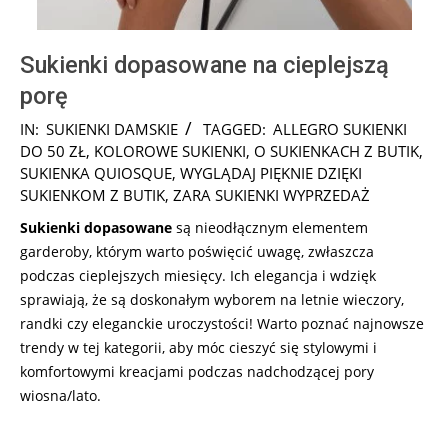
Sukienki dopasowane na cieplejszą
porę
2024-
IN:
SUKIENKI DAMSKIE
TAGGED:
ALLEGRO SUKIENKI
10-
DO 50 ZŁ
,
KOLOROWE SUKIENKI
,
O SUKIENKACH Z BUTIK
,
09
SUKIENKA QUIOSQUE
,
WYGLĄDAJ PIĘKNIE DZIĘKI
SUKIENKOM Z BUTIK
,
ZARA SUKIENKI WYPRZEDAŻ
Sukienki dopasowane
są nieodłącznym elementem
garderoby, którym warto poświęcić uwagę, zwłaszcza
podczas cieplejszych miesięcy. Ich elegancja i wdzięk
sprawiają, że są doskonałym wyborem na letnie wieczory,
randki czy eleganckie uroczystości! Warto poznać najnowsze
trendy w tej kategorii, aby móc cieszyć się stylowymi i
komfortowymi kreacjami podczas nadchodzącej pory
wiosna/lato.