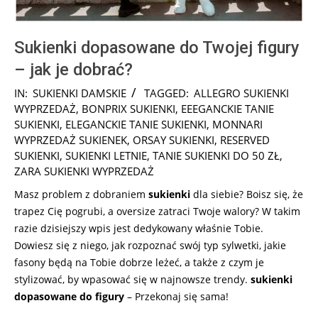
Sukienki dopasowane do Twojej figury
– jak je dobrać?
2025-
IN:
SUKIENKI DAMSKIE
TAGGED:
ALLEGRO SUKIENKI
07-
WYPRZEDAŻ
,
BONPRIX SUKIENKI
,
EEEGANCKIE TANIE
31
SUKIENKI
,
ELEGANCKIE TANIE SUKIENKI
,
MONNARI
WYPRZEDAŻ SUKIENEK
,
ORSAY SUKIENKI
,
RESERVED
SUKIENKI
,
SUKIENKI LETNIE
,
TANIE SUKIENKI DO 50 ZŁ
,
ZARA SUKIENKI WYPRZEDAŻ
Masz problem z dobraniem
sukienki
dla siebie? Boisz się, że
trapez Cię pogrubi, a oversize zatraci Twoje walory? W takim
razie dzisiejszy wpis jest dedykowany właśnie Tobie.
Dowiesz się z niego, jak rozpoznać swój typ sylwetki, jakie
fasony będą na Tobie dobrze leżeć, a także z czym je
stylizować, by wpasować się w najnowsze trendy.
sukienki
dopasowane do figury
– Przekonaj się sama!