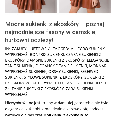
Modne sukienki z ekoskóry – poznaj
najmodniejsze fasony w damskiej
hurtowni odzieży!
2025-
IN:
ZAKUPY HURTOWE
TAGGED:
ALLEGRO SUKIENKI
08-
WYPRZEDAŻ
,
BONPRIX SUKIENKI
,
CZARNE SUKIENKI Z
17
EKOSKÓRY
,
DAMSKIE SUKIENKI Z EKOSKÓRY
,
EEEGANCKIE
TANIE SUKIENKI
,
ELEGANCKIE TANIE SUKIENKI
,
MONNARI
WYPRZEDAŻ SUKIENEK
,
ORSAY SUKIENKI
,
RESERVED
SUKIENKI
,
STYLOWE SUKIENKI Z EKOSKÓRY
,
SUKIENKI Z
EKOSKÓRY W FACTORYPRICE.EU
,
TANIE SUKIENKI DO 50
ZŁ
,
TANIE SUKIENKI Z EKOSKÓRY
,
ZARA SUKIENKI
WYPRZEDAŻ
Niewyobrażalne jest to, aby w damskiej garderobie nie było
eleganckiej sukienki, która idealnie sprawdzi się podczas
ważnych dla nas okazji!
Sukienki z ekoskóry
, to