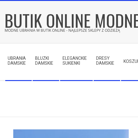
Skip
BUTIK ONLINE MODN
to
content
MODNE UBRANIA W BUTIK ONLINE - NAJLEPSZE SKLEPY Z ODZIEŻĄ
Secondary
Navigation
UBRANIA
BLUZKI
ELEGANCKIE
DRESY
Menu
KOSZU
DAMSKIE
DAMSKIE
SUKIENKI
DAMSKIE