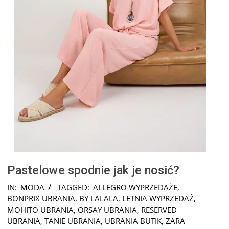
Pastelowe spodnie jak je nosić?
2024-
IN:
MODA
TAGGED:
ALLEGRO WYPRZEDAŻE
,
04-
BONPRIX UBRANIA
,
BY LALALA
,
LETNIA WYPRZEDAŻ
,
29
MOHITO UBRANIA
,
ORSAY UBRANIA
,
RESERVED
UBRANIA
,
TANIE UBRANIA
,
UBRANIA BUTIK
,
ZARA