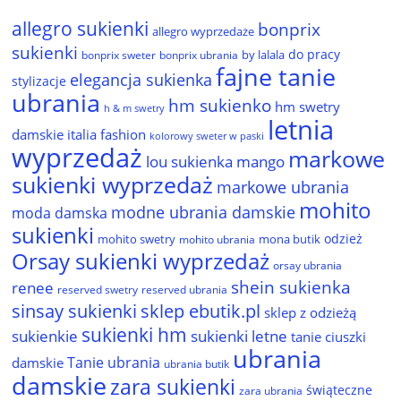
allegro sukienki
bonprix
allegro wyprzedaże
sukienki
do pracy
by lalala
bonprix sweter
bonprix ubrania
fajne tanie
elegancja sukienka
stylizacje
ubrania
hm sukienko
hm swetry
h & m swetry
letnia
damskie
italia fashion
kolorowy sweter w paski
wyprzedaż
markowe
lou sukienka
mango
sukienki wyprzedaż
markowe ubrania
mohito
modne ubrania damskie
moda damska
sukienki
odzież
mohito swetry
mona butik
mohito ubrania
Orsay sukienki wyprzedaż
orsay ubrania
shein sukienka
renee
reserved ubrania
reserved swetry
sinsay sukienki
sklep ebutik.pl
sklep z odzieżą
sukienki hm
sukienkie
sukienki letne
tanie ciuszki
ubrania
Tanie ubrania
damskie
ubrania butik
damskie
zara sukienki
świąteczne
zara ubrania