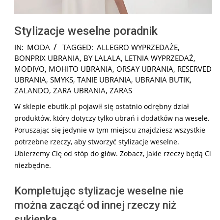
Stylizacje weselne poradnik
2024-
IN:
MODA
TAGGED:
ALLEGRO WYPRZEDAŻE
,
12-
BONPRIX UBRANIA
,
BY LALALA
,
LETNIA WYPRZEDAŻ
,
13
MODIVO
,
MOHITO UBRANIA
,
ORSAY UBRANIA
,
RESERVED
UBRANIA
,
SMYKS
,
TANIE UBRANIA
,
UBRANIA BUTIK
,
ZALANDO
,
ZARA UBRANIA
,
ZARAS
W sklepie ebutik.pl pojawił się ostatnio odrębny dział
produktów, który dotyczy tylko ubrań i dodatków na wesele.
Poruszając się jedynie w tym miejscu znajdziesz wszystkie
potrzebne rzeczy, aby stworzyć stylizacje weselne.
Ubierzemy Cię od stóp do głów. Zobacz, jakie rzeczy będą Ci
niezbędne.
Kompletując stylizacje weselne nie
można zacząć od innej rzeczy niż
sukienka