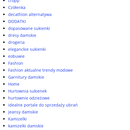
cropp
Czółenka
decathlon alternatywa
DODATKI
dopasowane sukienki
dresy damskie
drogeria
eleganckie sukienki
eobuwie
Fashion
Fashion aktualne trendy modowe
Garnitury damskie
Home
Hurtownia sukienek
hurtownie odzieżowe
idealne portale do sprzedaży ubrań
jeansy damskie
Kamizelki
kamizelki damskie