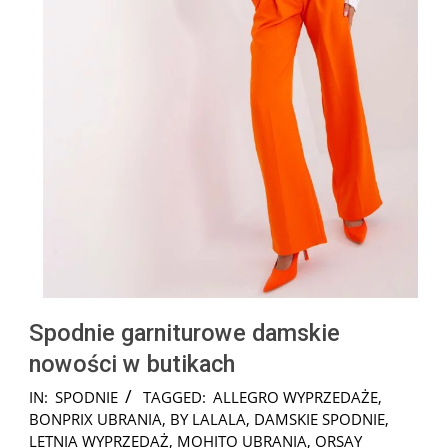
Spodnie garniturowe damskie
nowości w butikach
2024-
IN:
SPODNIE
TAGGED:
ALLEGRO WYPRZEDAŻE
,
12-
BONPRIX UBRANIA
,
BY LALALA
,
DAMSKIE SPODNIE
,
02
LETNIA WYPRZEDAŻ
,
MOHITO UBRANIA
,
ORSAY