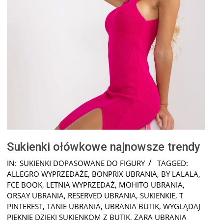
Sukienki ołówkowe najnowsze trendy
2025-
IN:
SUKIENKI DOPASOWANE DO FIGURY
TAGGED:
10-
ALLEGRO WYPRZEDAŻE
,
BONPRIX UBRANIA
,
BY LALALA
,
09
FCE BOOK
,
LETNIA WYPRZEDAŻ
,
MOHITO UBRANIA
,
ORSAY UBRANIA
,
RESERVED UBRANIA
,
SUKIENKIE
,
T
PINTEREST
,
TANIE UBRANIA
,
UBRANIA BUTIK
,
WYGLĄDAJ
PIĘKNIE DZIĘKI SUKIENKOM Z BUTIK
,
ZARA UBRANIA