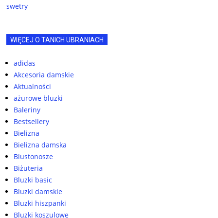
swetry
WIĘCEJ O TANICH UBRANIACH
adidas
Akcesoria damskie
Aktualności
ażurowe bluzki
Baleriny
Bestsellery
Bielizna
Bielizna damska
Biustonosze
Biżuteria
Bluzki basic
Bluzki damskie
Bluzki hiszpanki
Bluzki koszulowe