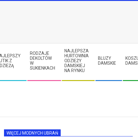
NAJLEPSZA
RODZAJE
AJLEPSZY
HURTOWNIA
DEKOLTÓW
BLUZY
KOSZ
UTIK Z
ODZIEŻY
W
DAMSKIE
DAMS
DZIEŻĄ
DAMSKIEJ
SUKIENKACH
NA RYNKU
WIĘCEJ MODNYCH UBRAŃ