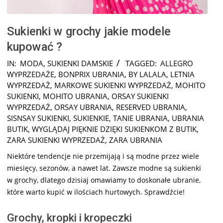
Sukienki w grochy jakie modele
kupować ?
2024-
IN:
MODA
,
SUKIENKI DAMSKIE
TAGGED:
ALLEGRO
12-
WYPRZEDAŻE
,
BONPRIX UBRANIA
,
BY LALALA
,
LETNIA
02
WYPRZEDAŻ
,
MARKOWE SUKIENKI WYPRZEDAŻ
,
MOHITO
SUKIENKI
,
MOHITO UBRANIA
,
ORSAY SUKIENKI
WYPRZEDAŻ
,
ORSAY UBRANIA
,
RESERVED UBRANIA
,
SISNSAY SUKIENKI
,
SUKIENKIE
,
TANIE UBRANIA
,
UBRANIA
BUTIK
,
WYGLĄDAJ PIĘKNIE DZIĘKI SUKIENKOM Z BUTIK
,
ZARA SUKIENKI WYPRZEDAŻ
,
ZARA UBRANIA
Niektóre tendencje nie przemijają i są modne przez wiele
miesięcy, sezonów, a nawet lat. Zawsze modne są sukienki
w grochy, dlatego dzisiaj omawiamy to doskonałe ubranie,
które warto kupić w ilościach hurtowych. Sprawdźcie!
Grochy, kropki i kropeczki