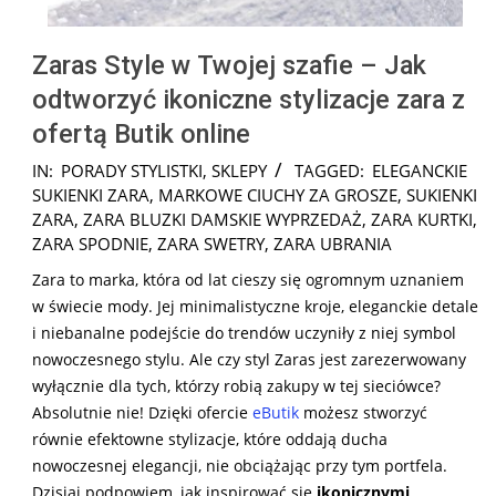
Zaras Style w Twojej szafie – Jak
odtworzyć ikoniczne stylizacje zara z
ofertą Butik online
2026-
IN:
PORADY STYLISTKI
,
SKLEPY
TAGGED:
ELEGANCKIE
02-
SUKIENKI ZARA
,
MARKOWE CIUCHY ZA GROSZE
,
SUKIENKI
15
ZARA
,
ZARA BLUZKI DAMSKIE WYPRZEDAŻ
,
ZARA KURTKI
,
ZARA SPODNIE
,
ZARA SWETRY
,
ZARA UBRANIA
Zara to marka, która od lat cieszy się ogromnym uznaniem
w świecie mody. Jej minimalistyczne kroje, eleganckie detale
i niebanalne podejście do trendów uczyniły z niej symbol
nowoczesnego stylu. Ale czy styl Zaras jest zarezerwowany
wyłącznie dla tych, którzy robią zakupy w tej sieciówce?
Absolutnie nie! Dzięki ofercie
eButik
możesz stworzyć
równie efektowne stylizacje, które oddają ducha
nowoczesnej elegancji, nie obciążając przy tym portfela.
Dzisiaj podpowiem, jak inspirować się
ikonicznymi