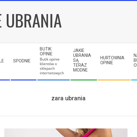
E UBRANIA
BUTIK
JAKIE
OPINIE
UBRANIA
N
HURTOWNIA
Butik opinie
SĄ
B
LE
SPODNIE
OPINIE
klientów o
TERAZ
O
sklepach
MODNE
internetowych
zara ubrania