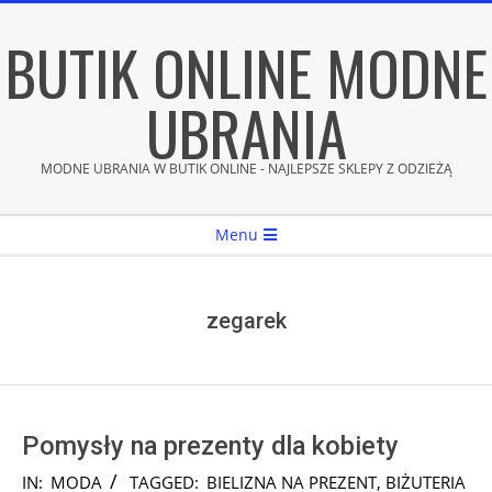
Skip
BUTIK ONLINE MODNE
to
content
UBRANIA
MODNE UBRANIA W BUTIK ONLINE - NAJLEPSZE SKLEPY Z ODZIEŻĄ
Secondary
Menu
Navigation
Menu
zegarek
Pomysły na prezenty dla kobiety
2025-
IN:
MODA
TAGGED:
BIELIZNA NA PREZENT
,
BIŻUTERIA