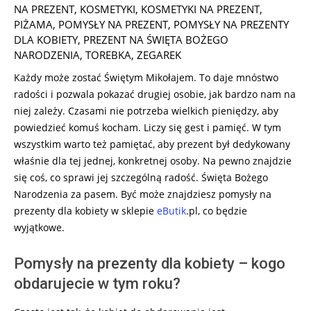
08-
NA PREZENT
,
KOSMETYKI
,
KOSMETYKI NA PREZENT
,
27
PIŻAMA
,
POMYSŁY NA PREZENT
,
POMYSŁY NA PREZENTY
DLA KOBIETY
,
PREZENT NA ŚWIĘTA BOŻEGO
NARODZENIA
,
TOREBKA
,
ZEGAREK
Każdy może zostać Świętym Mikołajem. To daje mnóstwo
radości i pozwala pokazać drugiej osobie, jak bardzo nam na
niej zależy. Czasami nie potrzeba wielkich pieniędzy, aby
powiedzieć komuś kocham. Liczy się gest i pamięć. W tym
wszystkim warto też pamiętać, aby prezent był dedykowany
właśnie dla tej jednej, konkretnej osoby. Na pewno znajdzie
się coś, co sprawi jej szczególną radość. Święta Bożego
Narodzenia za pasem. Być może znajdziesz pomysły na
prezenty dla kobiety w sklepie
eButik
.pl, co będzie
wyjątkowe.
Pomysły na prezenty dla kobiety – kogo
obdarujecie w tym roku?