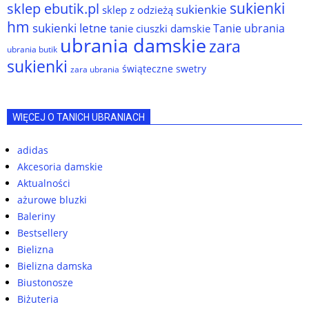
sukienki
sklep ebutik.pl
sukienkie
sklep z odzieżą
hm
sukienki letne
Tanie ubrania
tanie ciuszki damskie
ubrania damskie
zara
ubrania butik
sukienki
świąteczne swetry
zara ubrania
WIĘCEJ O TANICH UBRANIACH
adidas
Akcesoria damskie
Aktualności
ażurowe bluzki
Baleriny
Bestsellery
Bielizna
Bielizna damska
Biustonosze
Biżuteria