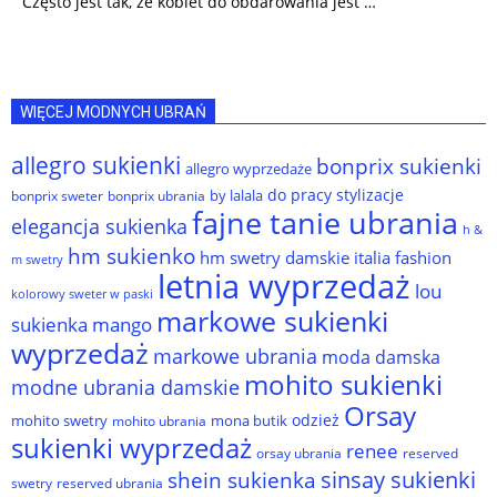
Często jest tak, że kobiet do obdarowania jest …
WIĘCEJ MODNYCH UBRAŃ
allegro sukienki
bonprix sukienki
allegro wyprzedaże
do pracy stylizacje
by lalala
bonprix sweter
bonprix ubrania
fajne tanie ubrania
elegancja sukienka
h &
hm sukienko
hm swetry damskie
italia fashion
m swetry
letnia wyprzedaż
lou
kolorowy sweter w paski
markowe sukienki
sukienka
mango
wyprzedaż
markowe ubrania
moda damska
mohito sukienki
modne ubrania damskie
Orsay
odzież
mohito swetry
mona butik
mohito ubrania
sukienki wyprzedaż
renee
orsay ubrania
reserved
sinsay sukienki
shein sukienka
reserved ubrania
swetry