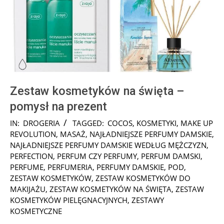
Zestaw kosmetyków na święta –
pomysł na prezent
2024-
IN:
DROGERIA
TAGGED:
COCOS
,
KOSMETYKI
,
MAKE UP
11-
REVOLUTION
,
MASAŻ
,
NAJŁADNIEJSZE PERFUMY DAMSKIE
,
13
NAJŁADNIEJSZE PERFUMY DAMSKIE WEDŁUG MĘŻCZYZN
,
PERFECTION
,
PERFUM CZY PERFUMY
,
PERFUM DAMSKI
,
PERFUME
,
PERFUMERIA
,
PERFUMY DAMSKIE
,
POD
,
ZESTAW KOSMETYKÓW
,
ZESTAW KOSMETYKÓW DO
MAKIJAŻU
,
ZESTAW KOSMETYKÓW NA ŚWIĘTA
,
ZESTAW
KOSMETYKÓW PIELĘGNACYJNYCH
,
ZESTAWY
KOSMETYCZNE