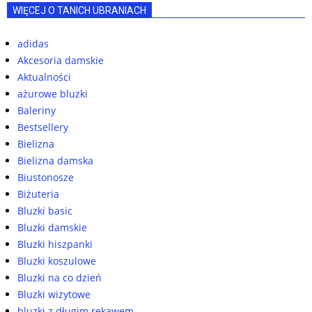
WIĘCEJ O TANICH UBRANIACH
adidas
Akcesoria damskie
Aktualności
ażurowe bluzki
Baleriny
Bestsellery
Bielizna
Bielizna damska
Biustonosze
Biżuteria
Bluzki basic
Bluzki damskie
Bluzki hiszpanki
Bluzki koszulowe
Bluzki na co dzień
Bluzki wizytowe
bluzki z długim rękawem