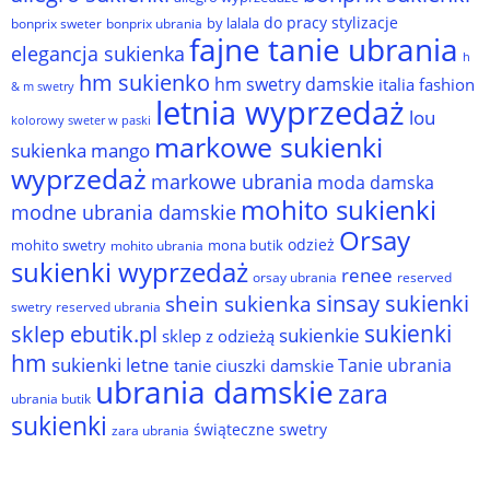
do pracy stylizacje
by lalala
bonprix sweter
bonprix ubrania
fajne tanie ubrania
elegancja sukienka
h
hm sukienko
hm swetry damskie
italia fashion
& m swetry
letnia wyprzedaż
lou
kolorowy sweter w paski
markowe sukienki
sukienka
mango
wyprzedaż
markowe ubrania
moda damska
mohito sukienki
modne ubrania damskie
Orsay
odzież
mohito swetry
mona butik
mohito ubrania
sukienki wyprzedaż
renee
orsay ubrania
reserved
sinsay sukienki
shein sukienka
reserved ubrania
swetry
sukienki
sklep ebutik.pl
sukienkie
sklep z odzieżą
hm
sukienki letne
Tanie ubrania
tanie ciuszki damskie
ubrania damskie
zara
ubrania butik
sukienki
świąteczne swetry
zara ubrania