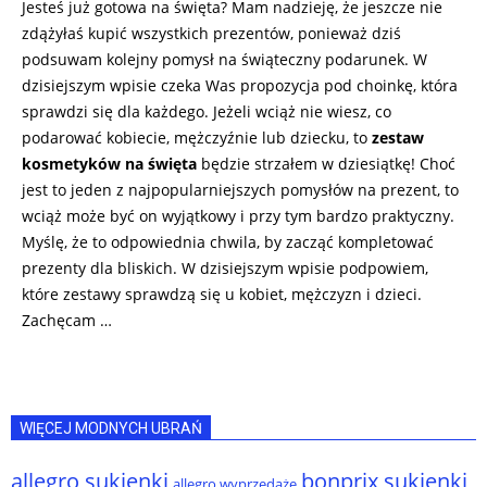
Jesteś już gotowa na święta? Mam nadzieję, że jeszcze nie
zdążyłaś kupić wszystkich prezentów, ponieważ dziś
podsuwam kolejny pomysł na świąteczny podarunek. W
dzisiejszym wpisie czeka Was propozycja pod choinkę, która
sprawdzi się dla każdego. Jeżeli wciąż nie wiesz, co
podarować kobiecie, mężczyźnie lub dziecku, to
zestaw
kosmetyków na święta
będzie strzałem w dziesiątkę! Choć
jest to jeden z najpopularniejszych pomysłów na prezent, to
wciąż może być on wyjątkowy i przy tym bardzo praktyczny.
Myślę, że to odpowiednia chwila, by zacząć kompletować
prezenty dla bliskich. W dzisiejszym wpisie podpowiem,
które zestawy sprawdzą się u kobiet, mężczyzn i dzieci.
Zachęcam …
WIĘCEJ MODNYCH UBRAŃ
allegro sukienki
bonprix sukienki
allegro wyprzedaże