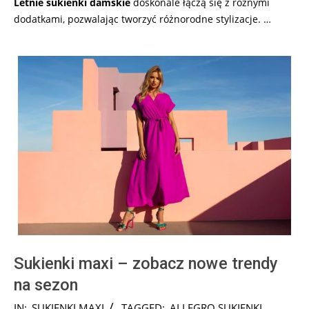
Letnie
sukienki
damskie
doskonale łączą się z różnymi
dodatkami, pozwalając tworzyć różnorodne stylizacje. …
Sukienki maxi – zobacz nowe trendy
na sezon
2025-
IN:
SUKIENKI MAXI
TAGGED:
ALLEGRO SUKIENKI