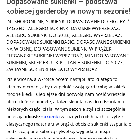
Dopasowane sukienki – podstawa
kobiecej garderoby w nowym sezonie!
2025-
IN:
SHOPONLINE
,
SUKIENKI DOPASOWANE DO FIGURY
02-
TAGGED:
ALLEGRO SUKIENKI DAMSKIE WYPRZEDAŻ
,
25
ALLEGRO SUKIENKI DO 50 ZŁ
,
ALLEGRO WYPRZEDAŻ
,
DOPASOWANE SUKIENKI BASIC
,
DOPASOWANE SUKIENKI
NA WIOSNĘ
,
DOPASOWANE SUKIENKI W PRĄŻEK
,
ELEGANCKIE SUKIENKI WYPRZEDAŻ
,
MINI DOPASOWANE
SUKIENKI
,
SKLEP EBUTIK.PL
,
TANIE SUKIENKI DO 50 ZŁ
,
ZWIEWNE SUKIENKI NA LATO WYPRZEDAŻ
Idzie wiosna, a wkrótce potem nastąpi lato, dlatego to
idealny moment, aby uzupełnić swoją garderobę w jakieś
modne kiecki! Cieplejsze dni pozwolą nam nosić wreszcie
nieco cieńsze modele, a także skłonią nas do odsłaniania
niektórych części ciała. W tym sezonie styliści szczególnie
polecają
obcisłe
sukienki
w różnych odsłonach, uszyte z
elastycznego materiału w prążki. obcisłe sukienki Wspaniale
podkręcają one kobiecą sylwetkę, wyglądają mega
seksownie, a przy tym oferują maksimum wygody i są