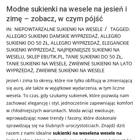
Modne sukienki na wesele na jesień i
zimę – zobacz, w czym pójść
2025-
IN:
NIEPOWTARZALNE SUKIENKI NA WESELE
TAGGED:
10-
ALLEGRO SUKIENKI DAMSKIE WYPRZEDAŻ
,
ALLEGRO
18
SUKIENKI DO 50 ZŁ
,
ALLEGRO WYPRZEDAŻ
,
ELEGANCKIE
SUKIENKI WYPRZEDAŻ
,
NAJPIĘKNIEJSZE SUKIENKI NA
WESELU
,
SKLEP EBUTIK.PL
,
TANIE SUKIENKI DO 50 ZŁ
,
TANIE SUKIENKI NA WESELE
,
ZWIEWNE SUKIENKI NA LATO
WYPRZEDAŻ
,
ZWIEWNE SUKIENKI NA WESELE
Jesień i zima to okresy, które nie tylko obfitują w zmieniającą
się aurę, ale także w wyjątkowe wydarzenia, w tym liczne
wesela. To czas, gdy szukamy sukienek, które pozwolą nam
zachować elegancję i styl, jednocześnie zapewniając komfort
w chłodniejszych warunkach. Moda wciąż ewoluuje,
wprowadzając nowe trendy i fasony, które doskonale
sprawdzają się na ślubnych uroczystościach. Znajdź dziś
razem z nami idealne
sukienki na weselena wesele na