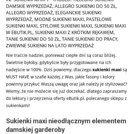
10-
DAMSKIE WYPRZEDAŻ
,
ALLEGRO SUKIENKI DO 50 ZŁ
,
20
ALLEGRO WYPRZEDAŻ
,
ELEGANCKIE SUKIENKI
WYPRZEDAŻ
,
MODNE SUKIENKI MAXI
,
PASTELOWE
SUKIENKI MAXI
,
STYLOWE SUKIENKI MAXI
,
SUKIENKI MAXI
W EBUTIK.PL
,
SUKIENKI MAXI Z KRÓTKIM RĘKAWEM
,
TANIE SUKIENKI DO 50 ZŁ
,
TANIE SUKIENKI DO PRACY
,
ZWIEWNE SUKIENKI NA LATO WYPRZEDAŻ
Nie traćcie nadziei, ponieważ ciepłe dni są coraz bliżej.
Świetnie byłoby, gdybyście były przygotowane na ich
nadejście w 100%. Dziś powiemy, dlaczego
sukienki maxi
są
MUST HAVE w szafie każdej z Was, jakie fasony i kolory
powinny przykuć Waszą uwagę oraz jak należy je stylizować?
Wiemy, że nie możecie się już doczekać, dlatego zapraszamy
do lektury i przejrzenia oferty eButik.pl, polecanego sklepu z
sukienkami!
Sukienki maxi nieodłącznym elementem
damskiej garderoby