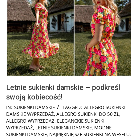
Letnie sukienki damskie – podkreśl
swoją kobiecość!
2026-
IN:
SUKIENKI DAMSKIE
TAGGED:
ALLEGRO SUKIENKI
05-
DAMSKIE WYPRZEDAŻ
,
ALLEGRO SUKIENKI DO 50 ZŁ
,
03
ALLEGRO WYPRZEDAŻ
,
ELEGANCKIE SUKIENKI
WYPRZEDAŻ
,
LETNIE SUKIENKI DAMSKIE
,
MODNE
SUKIENKI DAMSKIE
,
NAJPIĘKNIEJSZE SUKIENKI NA WESELU
,