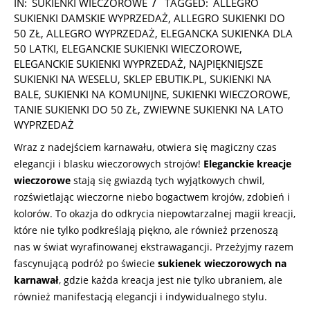
IN:
SUKIENKI WIECZOROWE
TAGGED:
ALLEGRO
10-
SUKIENKI DAMSKIE WYPRZEDAŻ
,
ALLEGRO SUKIENKI DO
01
50 ZŁ
,
ALLEGRO WYPRZEDAŻ
,
ELEGANCKA SUKIENKA DLA
50 LATKI
,
ELEGANCKIE SUKIENKI WIECZOROWE
,
ELEGANCKIE SUKIENKI WYPRZEDAŻ
,
NAJPIĘKNIEJSZE
SUKIENKI NA WESELU
,
SKLEP EBUTIK.PL
,
SUKIENKI NA
BALE
,
SUKIENKI NA KOMUNIJNE
,
SUKIENKI WIECZOROWE
,
TANIE SUKIENKI DO 50 ZŁ
,
ZWIEWNE SUKIENKI NA LATO
WYPRZEDAŻ
Wraz z nadejściem karnawału, otwiera się magiczny czas
elegancji i blasku wieczorowych strojów!
Eleganckie kreacje
wieczorowe
stają się gwiazdą tych wyjątkowych chwil,
rozświetlając wieczorne niebo bogactwem krojów, zdobień i
kolorów. To okazja do odkrycia niepowtarzalnej magii kreacji,
które nie tylko podkreślają piękno, ale również przenoszą
nas w świat wyrafinowanej ekstrawagancji. Przeżyjmy razem
fascynującą podróż po świecie
sukienek wieczorowych na
karnawał
, gdzie każda kreacja jest nie tylko ubraniem, ale
również manifestacją elegancji i indywidualnego stylu.