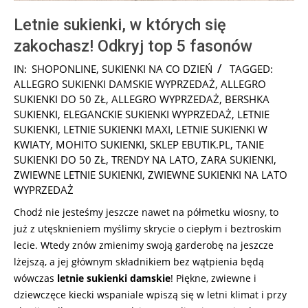
Letnie sukienki, w których się
zakochasz! Odkryj top 5 fasonów
2025-
IN:
SHOPONLINE
,
SUKIENKI NA CO DZIEŃ
TAGGED:
02-
ALLEGRO SUKIENKI DAMSKIE WYPRZEDAŻ
,
ALLEGRO
07
SUKIENKI DO 50 ZŁ
,
ALLEGRO WYPRZEDAŻ
,
BERSHKA
SUKIENKI
,
ELEGANCKIE SUKIENKI WYPRZEDAŻ
,
LETNIE
SUKIENKI
,
LETNIE SUKIENKI MAXI
,
LETNIE SUKIENKI W
KWIATY
,
MOHITO SUKIENKI
,
SKLEP EBUTIK.PL
,
TANIE
SUKIENKI DO 50 ZŁ
,
TRENDY NA LATO
,
ZARA SUKIENKI
,
ZWIEWNE LETNIE SUKIENKI
,
ZWIEWNE SUKIENKI NA LATO
WYPRZEDAŻ
Chodź nie jesteśmy jeszcze nawet na półmetku wiosny, to
już z utęsknieniem myślimy skrycie o ciepłym i beztroskim
lecie. Wtedy znów zmienimy swoją garderobę na jeszcze
lżejszą, a jej głównym składnikiem bez wątpienia będą
wówczas
letnie sukienki damskie
! Piękne, zwiewne i
dziewczęce kiecki wspaniale wpiszą się w letni klimat i przy