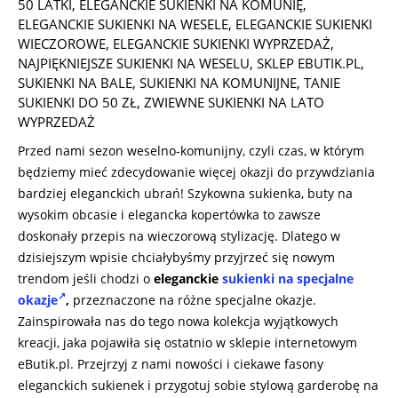
50 LATKI
,
ELEGANCKIE SUKIENKI NA KOMUNIĘ
,
ELEGANCKIE SUKIENKI NA WESELE
,
ELEGANCKIE SUKIENKI
WIECZOROWE
,
ELEGANCKIE SUKIENKI WYPRZEDAŻ
,
NAJPIĘKNIEJSZE SUKIENKI NA WESELU
,
SKLEP EBUTIK.PL
,
SUKIENKI NA BALE
,
SUKIENKI NA KOMUNIJNE
,
TANIE
SUKIENKI DO 50 ZŁ
,
ZWIEWNE SUKIENKI NA LATO
WYPRZEDAŻ
Przed nami sezon weselno-komunijny, czyli czas, w którym
będziemy mieć zdecydowanie więcej okazji do przywdziania
bardziej eleganckich ubrań! Szykowna sukienka, buty na
wysokim obcasie i elegancka kopertówka to zawsze
doskonały przepis na wieczorową stylizację. Dlatego w
dzisiejszym wpisie chciałybyśmy przyjrzeć się nowym
trendom jeśli chodzi o
eleganckie
sukienki na specjalne
okazje
,
przeznaczone na różne specjalne okazje.
Zainspirowała nas do tego nowa kolekcja wyjątkowych
kreacji, jaka pojawiła się ostatnio w sklepie internetowym
eButik.pl. Przejrzyj z nami nowości i ciekawe fasony
eleganckich sukienek i przygotuj sobie stylową garderobę na