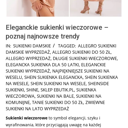
Eleganckie sukienki wieczorowe –
poznaj najnowsze trendy
2025-
IN:
SUKIENKI DAMSKIE
TAGGED:
ALLEGRO SUKIENKI
10-
DAMSKIE WYPRZEDAŻ
,
ALLEGRO SUKIENKI DO 50 ZŁ
,
01
ALLEGRO WYPRZEDAŻ
,
DŁUGIE SUKIENKI WIECZOROWE
,
ELEGANCKA SUKIENKA DLA 50 LATKI
,
ELEGANCKIE
SUKIENKI WYPRZEDAŻ
,
NAJPIĘKNIEJSZE SUKIENKI NA
WESELU
,
SHEIN SUKIENKA ELEGANCKA
,
SHEIN SUKIENKA
NA WESELE
,
SHEIN SUKIENKI NA WESELE
,
SHEINSIDE
SUKIENKI
,
SHINE
,
SKLEP EBUTIK.PL
,
SUKIENKA
WIECZOROWA
,
SUKIENKI NA BALE
,
SUKIENKI NA
KOMUNIJNE
,
TANIE SUKIENKI DO 50 ZŁ
,
ZWIEWNE
SUKIENKI NA LATO WYPRZEDAŻ
Sukienki wieczorowe
to symbol elegancji, szyku i
wyrafinowania, które przyciągają uwagę na każdej