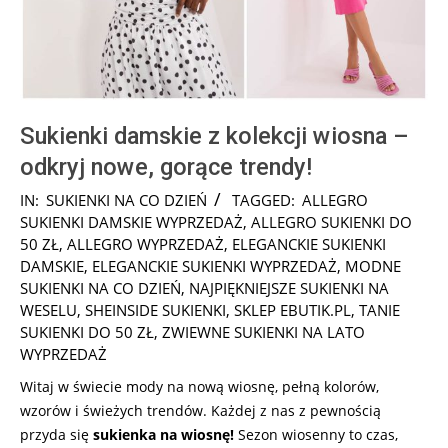
Sukienki damskie z kolekcji wiosna –
odkryj nowe, gorące trendy!
2025-
IN:
SUKIENKI NA CO DZIEŃ
TAGGED:
ALLEGRO
10-
SUKIENKI DAMSKIE WYPRZEDAŻ
,
ALLEGRO SUKIENKI DO
07
50 ZŁ
,
ALLEGRO WYPRZEDAŻ
,
ELEGANCKIE SUKIENKI
DAMSKIE
,
ELEGANCKIE SUKIENKI WYPRZEDAŻ
,
MODNE
SUKIENKI NA CO DZIEŃ
,
NAJPIĘKNIEJSZE SUKIENKI NA
WESELU
,
SHEINSIDE SUKIENKI
,
SKLEP EBUTIK.PL
,
TANIE
SUKIENKI DO 50 ZŁ
,
ZWIEWNE SUKIENKI NA LATO
WYPRZEDAŻ
Witaj w świecie mody na nową wiosnę, pełną kolorów,
wzorów i świeżych trendów. Każdej z nas z pewnością
przyda się
sukienka na wiosnę!
Sezon wiosenny to czas,