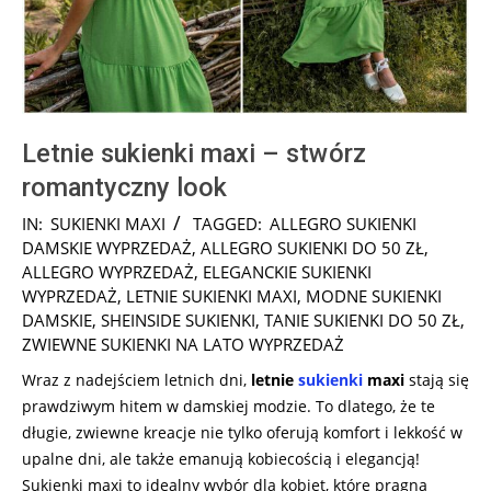
Letnie sukienki maxi – stwórz
romantyczny look
2025-
IN:
SUKIENKI MAXI
TAGGED:
ALLEGRO SUKIENKI
07-
DAMSKIE WYPRZEDAŻ
,
ALLEGRO SUKIENKI DO 50 ZŁ
,
02
ALLEGRO WYPRZEDAŻ
,
ELEGANCKIE SUKIENKI
WYPRZEDAŻ
,
LETNIE SUKIENKI MAXI
,
MODNE SUKIENKI
DAMSKIE
,
SHEINSIDE SUKIENKI
,
TANIE SUKIENKI DO 50 ZŁ
,
ZWIEWNE SUKIENKI NA LATO WYPRZEDAŻ
Wraz z nadejściem letnich dni,
letnie
sukienki
maxi
stają się
prawdziwym hitem w damskiej modzie. To dlatego, że te
długie, zwiewne kreacje nie tylko oferują komfort i lekkość w
upalne dni, ale także emanują kobiecością i elegancją!
Sukienki maxi to idealny wybór dla kobiet, które pragną