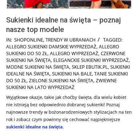
Sukienki idealne na święta – poznaj
nasze top modele
2025-
IN:
SHOPONLINE
,
TRENDY W UBRANIACH
TAGGED:
01-
ALLEGRO SUKIENKI DAMSKIE WYPRZEDAŻ
,
ALLEGRO
16
SUKIENKI DO 50 ZŁ
,
ALLEGRO WYPRZEDAŻ
,
CZERWONE
SUKIENKI NA ŚWIĘTA
,
ELEGANCKIE SUKIENKI WYPRZEDAŻ
,
MODNE SUKIENKI NA ŚWIĘTA
,
SKLEP EBUTIK.PL
,
SUKIENKI
IDEALNE NA ŚWIĘTA
,
SUKIENKI NA BALE
,
TANIE SUKIENKI
DO 50 ZŁ
,
ZIELONE SUKIENKI NA ŚWIĘTA
,
ZWIEWNE
SUKIENKI NA LATO WYPRZEDAŻ
Wyjątkowe okazje, takie jak choćby święta, dla wielu kobiet
nie istnieją bez odpowiednio dobranej sukienki! Poznaj
najnowsze trendy w bożonarodzeniowych stylizacjach na ten
rok i zobacz czym powinny się cechować najpiękniejsze
sukienki idealne na święta
.