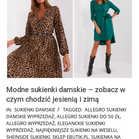
Modne sukienki damskie – zobacz w
czym chodzić jesienią i zimą
2025-
IN:
SUKIENKI DAMSKIE
TAGGED:
ALLEGRO SUKIENKI
10-
DAMSKIE WYPRZEDAŻ
,
ALLEGRO SUKIENKI DO 50 ZŁ
,
05
ALLEGRO WYPRZEDAŻ
,
ELEGANCKIE SUKIENKI
WYPRZEDAŻ
,
NAJPIĘKNIEJSZE SUKIENKI NA WESELU
,
SHEINSIDE SUKIENKI
,
SKLEP EBUTIK.PL
,
SUKIENKA NA