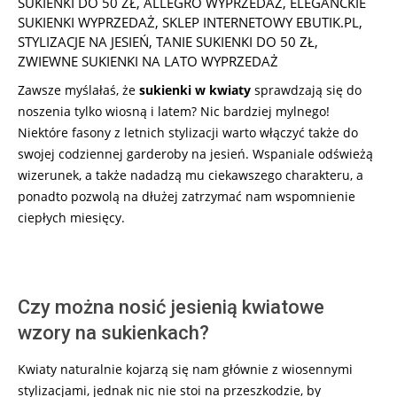
27
SUKIENKI DO 50 ZŁ
,
ALLEGRO WYPRZEDAŻ
,
ELEGANCKIE
SUKIENKI WYPRZEDAŻ
,
SKLEP INTERNETOWY EBUTIK.PL
,
STYLIZACJE NA JESIEŃ
,
TANIE SUKIENKI DO 50 ZŁ
,
ZWIEWNE SUKIENKI NA LATO WYPRZEDAŻ
Zawsze myślałaś, że
sukienki w kwiaty
sprawdzają się do
noszenia tylko wiosną i latem? Nic bardziej mylnego!
Niektóre fasony z letnich stylizacji warto włączyć także do
swojej codziennej garderoby na jesień. Wspaniale odświeżą
wizerunek, a także nadadzą mu ciekawszego charakteru, a
ponadto pozwolą na dłużej zatrzymać nam wspomnienie
ciepłych miesięcy.
Czy można nosić jesienią kwiatowe
wzory na sukienkach?
Kwiaty naturalnie kojarzą się nam głównie z wiosennymi
stylizacjami, jednak nic nie stoi na przeszkodzie, by