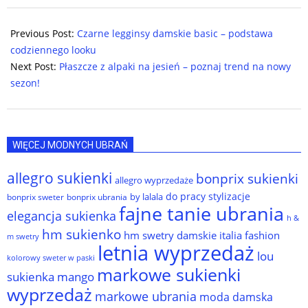
2024-
07-
Previous Post:
Czarne legginsy damskie basic – podstawa
01
codziennego looku
Next Post:
Płaszcze z alpaki na jesień – poznaj trend na nowy
sezon!
WIĘCEJ MODNYCH UBRAŃ
allegro sukienki
bonprix sukienki
allegro wyprzedaże
do pracy stylizacje
by lalala
bonprix sweter
bonprix ubrania
fajne tanie ubrania
elegancja sukienka
h &
hm sukienko
hm swetry damskie
italia fashion
m swetry
letnia wyprzedaż
lou
kolorowy sweter w paski
markowe sukienki
sukienka
mango
wyprzedaż
markowe ubrania
moda damska