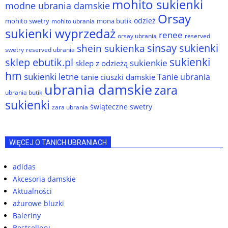
mohito sukienki
modne ubrania damskie
Orsay
odzież
mohito swetry
mona butik
mohito ubrania
sukienki wyprzedaż
renee
orsay ubrania
reserved
sinsay sukienki
shein sukienka
reserved ubrania
swetry
sukienki
sklep ebutik.pl
sukienkie
sklep z odzieżą
hm
sukienki letne
Tanie ubrania
tanie ciuszki damskie
ubrania damskie
zara
ubrania butik
sukienki
świąteczne swetry
zara ubrania
WIĘCEJ O TANICH UBRANIACH
adidas
Akcesoria damskie
Aktualności
ażurowe bluzki
Baleriny
Bestsellery