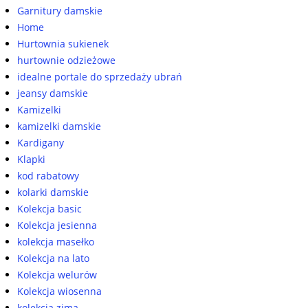
Garnitury damskie
Home
Hurtownia sukienek
hurtownie odzieżowe
idealne portale do sprzedaży ubrań
jeansy damskie
Kamizelki
kamizelki damskie
Kardigany
Klapki
kod rabatowy
kolarki damskie
Kolekcja basic
Kolekcja jesienna
kolekcja masełko
Kolekcja na lato
Kolekcja welurów
Kolekcja wiosenna
kolekcja zima