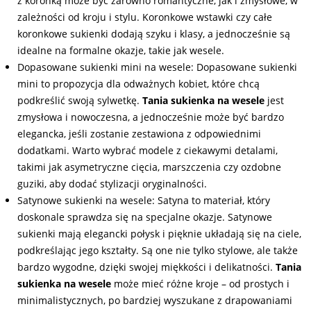
z koronką może być zarówno romantyczne, jak i zmysłowe, w
zależności od kroju i stylu. Koronkowe wstawki czy całe
koronkowe sukienki dodają szyku i klasy, a jednocześnie są
idealne na formalne okazje, takie jak wesele.
Dopasowane sukienki mini na wesele: Dopasowane sukienki
mini to propozycja dla odważnych kobiet, które chcą
podkreślić swoją sylwetkę.
Tania sukienka na wesele
jest
zmysłowa i nowoczesna, a jednocześnie może być bardzo
elegancka, jeśli zostanie zestawiona z odpowiednimi
dodatkami. Warto wybrać modele z ciekawymi detalami,
takimi jak asymetryczne cięcia, marszczenia czy ozdobne
guziki, aby dodać stylizacji oryginalności.
Satynowe sukienki na wesele: Satyna to materiał, który
doskonale sprawdza się na specjalne okazje. Satynowe
sukienki mają elegancki połysk i pięknie układają się na ciele,
podkreślając jego kształty. Są one nie tylko stylowe, ale także
bardzo wygodne, dzięki swojej miękkości i delikatności.
Tania
sukienka na wesele
może mieć różne kroje – od prostych i
minimalistycznych, po bardziej wyszukane z drapowaniami