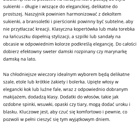
sukienki – długie i wiszące do eleganckiej, delikatne do
prostszej. Naszyjnik powinien harmonizować z dekoltem
sukienki, a bransoletki i pierścionki powinny być subtelne, aby
nie przytłaczać kreacji. Klasyczna kopertówka lub mała torebka
na łańcuszku dopełnią stylizacji, a szpilki lub sandały na
obcasie w odpowiednim kolorze podkreślą elegancję. Do całości
dobierz efektowny sweter damski rozpinany czy marynarkę
damską na lato.
Na chłodniejsze wieczory idealnym wyborem będą delikatne
szale, etole lub krótkie żakiety i bolerka. Upięte włosy w
elegancki kok lub luźne fale, wraz z odpowiednio dobranym
makijażem, dodadzą klasy. Dodatki do włosów, takie jak
ozdobne spinki, wsuwki, opaski czy tiary, mogą dodać uroku i
blasku. Kluczowe jest, aby czuć się komfortowo i pewnie, co
pozwoli w pełni cieszyć się tym wyjątkowym dniem.