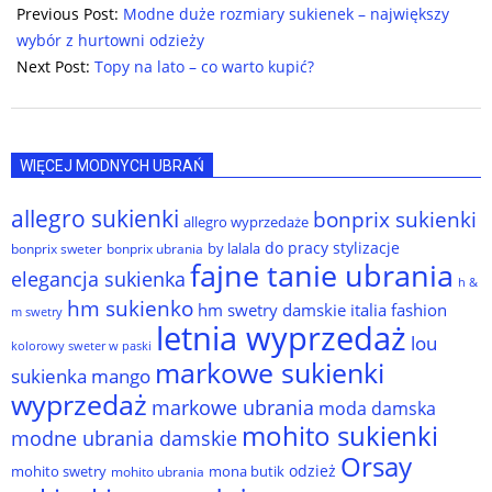
06-
Previous Post:
Modne duże rozmiary sukienek – największy
13
wybór z hurtowni odzieży
Next Post:
Topy na lato – co warto kupić?
WIĘCEJ MODNYCH UBRAŃ
allegro sukienki
bonprix sukienki
allegro wyprzedaże
do pracy stylizacje
by lalala
bonprix sweter
bonprix ubrania
fajne tanie ubrania
elegancja sukienka
h &
hm sukienko
hm swetry damskie
italia fashion
m swetry
letnia wyprzedaż
lou
kolorowy sweter w paski
markowe sukienki
sukienka
mango
wyprzedaż
markowe ubrania
moda damska
mohito sukienki
modne ubrania damskie
Orsay
odzież
mohito swetry
mona butik
mohito ubrania