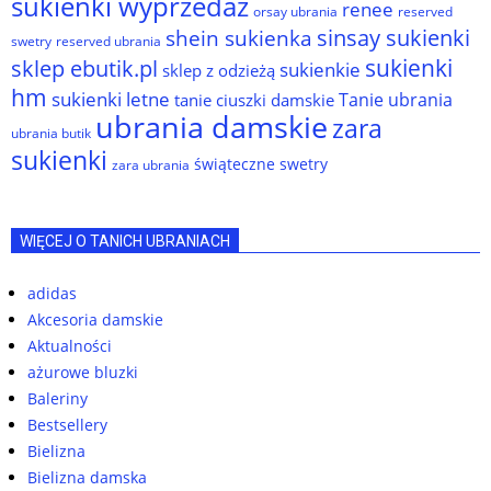
sukienki wyprzedaż
renee
orsay ubrania
reserved
sinsay sukienki
shein sukienka
reserved ubrania
swetry
sukienki
sklep ebutik.pl
sukienkie
sklep z odzieżą
hm
sukienki letne
Tanie ubrania
tanie ciuszki damskie
ubrania damskie
zara
ubrania butik
sukienki
świąteczne swetry
zara ubrania
WIĘCEJ O TANICH UBRANIACH
adidas
Akcesoria damskie
Aktualności
ażurowe bluzki
Baleriny
Bestsellery
Bielizna
Bielizna damska