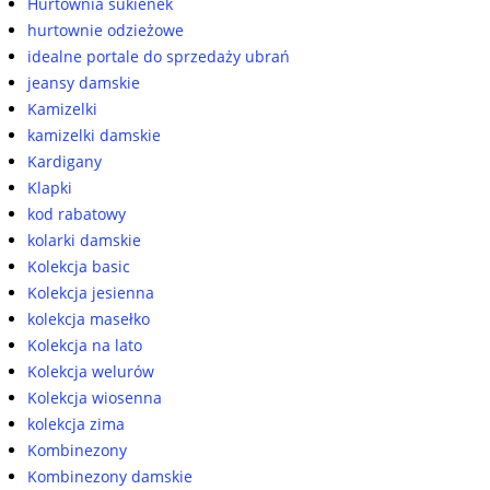
Hurtownia sukienek
hurtownie odzieżowe
idealne portale do sprzedaży ubrań
jeansy damskie
Kamizelki
kamizelki damskie
Kardigany
Klapki
kod rabatowy
kolarki damskie
Kolekcja basic
Kolekcja jesienna
kolekcja masełko
Kolekcja na lato
Kolekcja welurów
Kolekcja wiosenna
kolekcja zima
Kombinezony
Kombinezony damskie