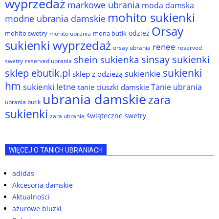
wyprzedaż
markowe ubrania
moda damska
mohito sukienki
modne ubrania damskie
Orsay
odzież
mohito swetry
mona butik
mohito ubrania
sukienki wyprzedaż
renee
orsay ubrania
reserved
sinsay sukienki
shein sukienka
reserved ubrania
swetry
sukienki
sklep ebutik.pl
sukienkie
sklep z odzieżą
hm
sukienki letne
Tanie ubrania
tanie ciuszki damskie
ubrania damskie
zara
ubrania butik
sukienki
świąteczne swetry
zara ubrania
WIĘCEJ O TANICH UBRANIACH
adidas
Akcesoria damskie
Aktualności
ażurowe bluzki