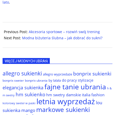
lato
.
2025-
07-
Previous Post:
Akcesoria sportowe – rozwiń swój trening
17
Next Post:
Modna biżuteria ślubna – jak dobrać do sukni?
WIĘCEJ MODNYCH UBRAŃ
allegro sukienki
bonprix sukienki
allegro wyprzedaże
do pracy stylizacje
by lalala
bonprix sweter
bonprix ubrania
fajne tanie ubrania
elegancja sukienka
h &
hm sukienko
hm swetry damskie
italia fashion
m swetry
letnia wyprzedaż
lou
kolorowy sweter w paski
markowe sukienki
sukienka
mango