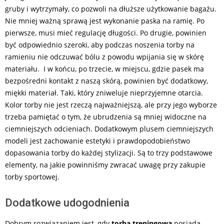
gruby i wytrzymały, co pozwoli na dłuższe użytkowanie bagażu.
Nie mniej ważną sprawą jest wykonanie paska na ramię. Po
pierwsze, musi mieć regulację długości. Po drugie, powinien
być odpowiednio szeroki, aby podczas noszenia torby na
ramieniu nie odczuwać bólu z powodu wpijania się w skórę
materiału. I w końcu, po trzecie, w miejscu, gdzie pasek ma
bezpośredni kontakt z naszą skórą, powinien być dodatkowy,
miękki materiał. Taki, który zniweluje nieprzyjemne otarcia.
Kolor torby nie jest rzeczą najważniejszą, ale przy jego wyborze
trzeba pamiętać o tym, że ubrudzenia są mniej widoczne na
ciemniejszych odcieniach. Dodatkowym plusem ciemniejszych
modeli jest zachowanie estetyki i prawdopodobieństwo
dopasowania torby do każdej stylizacji. Są to trzy podstawowe
elementy, na jakie powinniśmy zwracać uwagę przy zakupie
torby sportowej.
Dodatkowe udogodnienia
Dobrym rozwiązaniem jest, gdy
torba treningowa
posiada