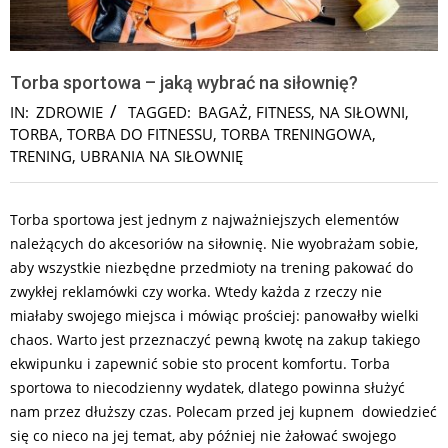
Torba sportowa – jaką wybrać na siłownię?
IN:
ZDROWIE
TAGGED:
BAGAŻ
,
FITNESS
,
NA SIŁOWNI
,
TORBA
,
TORBA DO FITNESSU
,
TORBA TRENINGOWA
,
TRENING
,
UBRANIA NA SIŁOWNIĘ
Torba sportowa jest jednym z najważniejszych elementów
należących do akcesoriów na siłownię. Nie wyobrażam sobie,
aby wszystkie niezbędne przedmioty na trening pakować do
zwykłej reklamówki czy worka. Wtedy każda z rzeczy nie
miałaby swojego miejsca i mówiąc prościej: panowałby wielki
chaos. Warto jest przeznaczyć pewną kwotę na zakup takiego
ekwipunku i zapewnić sobie sto procent komfortu. Torba
sportowa to niecodzienny wydatek, dlatego powinna służyć
nam przez dłuższy czas. Polecam przed jej kupnem dowiedzieć
się co nieco na jej temat, aby później nie żałować swojego