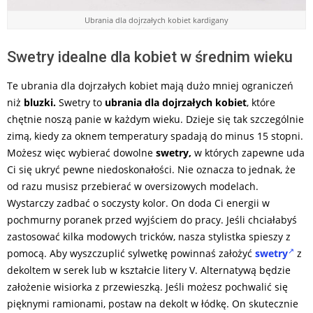
Ubrania dla dojrzałych kobiet kardigany
Swetry idealne dla kobiet w średnim wieku
Te ubrania dla dojrzałych kobiet mają dużo mniej ograniczeń
niż
bluzki.
Swetry to
ubrania dla dojrzałych kobiet
, które
chętnie noszą panie w każdym wieku. Dzieje się tak szczególnie
zimą, kiedy za oknem temperatury spadają do minus 15 stopni.
Możesz więc wybierać dowolne
swetry,
w których zapewne uda
Ci się ukryć pewne niedoskonałości. Nie oznacza to jednak, że
od razu musisz przebierać w oversizowych modelach.
Wystarczy zadbać o soczysty kolor. On doda Ci energii w
pochmurny poranek przed wyjściem do pracy. Jeśli chciałabyś
zastosować kilka modowych tricków, nasza stylistka spieszy z
pomocą. Aby wyszczuplić sylwetkę powinnaś założyć
swetry
z
dekoltem w serek lub w kształcie litery V. Alternatywą będzie
założenie wisiorka z przewieszką. Jeśli możesz pochwalić się
pięknymi ramionami, postaw na dekolt w łódkę. On skutecznie