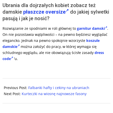
Ubrania dla dojrzałych kobiet zobacz też
damskie
płaszcze oversize
do jakiej sylwetki
pasują i jak je nosić?
Rozwiązanie ze spodniami w roli głównej to
garnitur damski
.
On nie pozostawia wątpliwości – na pewno będziesz wyglądać
elegancko. Jednak na pewno spokojnie wzorzyste
koszule
damskie
można założyć do pracy, w której wymaga się
schludnego wyglądu, ale nie obowiązują ścisłe zasady
dress
code
’u.
2024-
02-
Previous Post:
Falbanki hafty i cekiny na ubraniach
07
Next Post:
Kurteczki na wiosnę najnowsze fasony