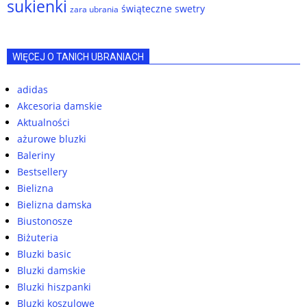
sukienki
świąteczne swetry
zara ubrania
WIĘCEJ O TANICH UBRANIACH
adidas
Akcesoria damskie
Aktualności
ażurowe bluzki
Baleriny
Bestsellery
Bielizna
Bielizna damska
Biustonosze
Biżuteria
Bluzki basic
Bluzki damskie
Bluzki hiszpanki
Bluzki koszulowe