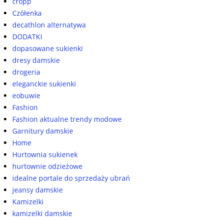
cropp
Czółenka
decathlon alternatywa
DODATKI
dopasowane sukienki
dresy damskie
drogeria
eleganckie sukienki
eobuwie
Fashion
Fashion aktualne trendy modowe
Garnitury damskie
Home
Hurtownia sukienek
hurtownie odzieżowe
idealne portale do sprzedaży ubrań
jeansy damskie
Kamizelki
kamizelki damskie