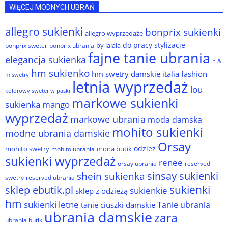
WIĘCEJ MODNYCH UBRAŃ
allegro sukienki
bonprix sukienki
allegro wyprzedaże
do pracy stylizacje
by lalala
bonprix sweter
bonprix ubrania
fajne tanie ubrania
elegancja sukienka
h &
hm sukienko
hm swetry damskie
italia fashion
m swetry
letnia wyprzedaż
lou
kolorowy sweter w paski
markowe sukienki
sukienka
mango
wyprzedaż
markowe ubrania
moda damska
mohito sukienki
modne ubrania damskie
Orsay
odzież
mohito swetry
mona butik
mohito ubrania
sukienki wyprzedaż
renee
orsay ubrania
reserved
sinsay sukienki
shein sukienka
reserved ubrania
swetry
sukienki
sklep ebutik.pl
sukienkie
sklep z odzieżą
hm
sukienki letne
Tanie ubrania
tanie ciuszki damskie
ubrania damskie
zara
ubrania butik