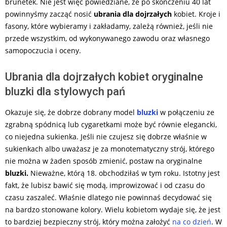
brunetek. Nie jest więc powiedziane, że po skończeniu 40 lat
powinnyśmy zacząć nosić
ubrania dla dojrzałych
kobiet. Kroje i
fasony, które wybieramy i zakładamy, zależą również, jeśli nie
przede wszystkim, od wykonywanego zawodu oraz własnego
samopoczucia i oceny.
Ubrania dla dojrzałych kobiet oryginalne
bluzki dla stylowych pań
Okazuje się, że dobrze dobrany model
bluzki
w połączeniu ze
zgrabną spódnicą lub cygaretkami może być równie elegancki,
co niejedna sukienka. Jeśli nie czujesz się dobrze właśnie w
sukienkach albo uważasz je za monotematyczny strój, którego
nie można w żaden sposób zmienić, postaw na oryginalne
bluzki.
Nieważne, którą 18. obchodziłaś w tym roku. Istotny jest
fakt, że lubisz bawić się modą, improwizować i od czasu do
czasu zaszaleć. Właśnie dlatego nie powinnaś decydować się
na bardzo stonowane kolory. Wielu kobietom wydaje się, że jest
to bardziej bezpieczny strój, który można założyć
na co dzień
. W