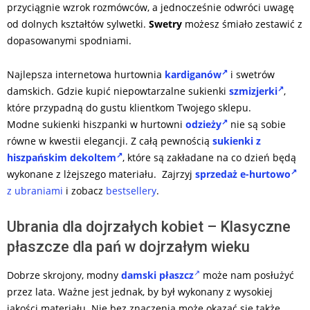
przyciągnie wzrok rozmówców, a jednocześnie odwróci uwagę
od dolnych kształtów sylwetki.
Swetry
możesz śmiało zestawić z
dopasowanymi spodniami.
Najlepsza internetowa hurtownia
kardiganów
i swetrów
damskich. Gdzie kupić niepowtarzalne sukienki
szmizjerki
,
które przypadną do gustu klientkom Twojego sklepu.
Modne sukienki hiszpanki w hurtowni
odzieży
nie są sobie
równe w kwestii elegancji. Z całą pewnością
sukienki z
hiszpańskim dekoltem
, które są zakładane na co dzień będą
wykonane z lżejszego materiału. Zajrzyj
sprzedaż e-hurtowo
z ubraniami
i zobacz
bestsellery
.
Ubrania dla dojrzałych kobiet – Klasyczne
płaszcze dla pań w dojrzałym wieku
Dobrze skrojony, modny
damski płaszcz
może nam posłużyć
przez lata. Ważne jest jednak, by był wykonany z wysokiej
jakości materiału. Nie bez znaczenia może okazać się także