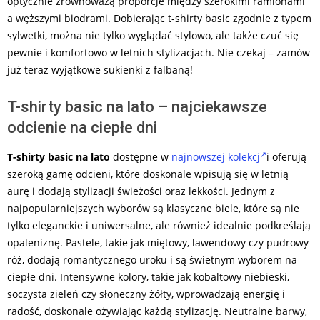
optycznie zrównoważą proporcje między szerokimi ramionami
a węższymi biodrami. Dobierając t-shirty basic zgodnie z typem
sylwetki, można nie tylko wyglądać stylowo, ale także czuć się
pewnie i komfortowo w letnich stylizacjach. Nie czekaj – zamów
już teraz wyjątkowe sukienki z falbaną!
T-shirty basic na lato – najciekawsze
odcienie na ciepłe dni
T-shirty basic na lato
dostępne w
najnowszej kolekcj
i oferują
szeroką gamę odcieni, które doskonale wpisują się w letnią
aurę i dodają stylizacji świeżości oraz lekkości. Jednym z
najpopularniejszych wyborów są klasyczne biele, które są nie
tylko eleganckie i uniwersalne, ale również idealnie podkreślają
opaleniznę. Pastele, takie jak miętowy, lawendowy czy pudrowy
róż, dodają romantycznego uroku i są świetnym wyborem na
ciepłe dni. Intensywne kolory, takie jak kobaltowy niebieski,
soczysta zieleń czy słoneczny żółty, wprowadzają energię i
radość, doskonale ożywiając każdą stylizację. Neutralne barwy,