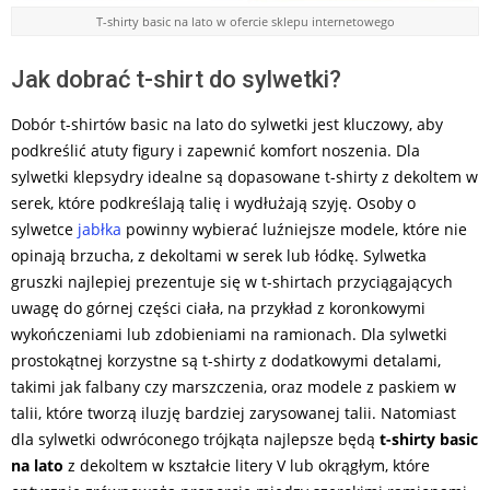
T-shirty basic na lato w ofercie sklepu internetowego
Jak dobrać t-shirt do sylwetki?
Dobór t-shirtów basic na lato do sylwetki jest kluczowy, aby
podkreślić atuty figury i zapewnić komfort noszenia. Dla
sylwetki klepsydry idealne są dopasowane t-shirty z dekoltem w
serek, które podkreślają talię i wydłużają szyję. Osoby o
sylwetce
jabłka
powinny wybierać luźniejsze modele, które nie
opinają brzucha, z dekoltami w serek lub łódkę. Sylwetka
gruszki najlepiej prezentuje się w t-shirtach przyciągających
uwagę do górnej części ciała, na przykład z koronkowymi
wykończeniami lub zdobieniami na ramionach. Dla sylwetki
prostokątnej korzystne są t-shirty z dodatkowymi detalami,
takimi jak falbany czy marszczenia, oraz modele z paskiem w
talii, które tworzą iluzję bardziej zarysowanej talii. Natomiast
dla sylwetki odwróconego trójkąta najlepsze będą
t-shirty basic
na lato
z dekoltem w kształcie litery V lub okrągłym, które