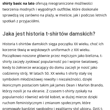
shirty basic na lato
oferują nieograniczone możliwości
tworzenia modnych i wygodnych outfitów, które doskonale
sprawdzą się zarówno na plaży, w mieście, jak i podczas letnich
spotkań z przyjaciółmi.
Jaka jest historia t-shirtów damskich?
Historia t-shirtów damskich sięga początku XX wieku, choć ich
korzenie tkwią w wojskowych uniformach z XIX wieku.
Początkowo noszone głównie przez mężczyzn jako bielizna, t-
shirty zaczęły zyskiwać popularność po I wojnie światowej,
kiedy to żołnierze wracający do domu zaczęli je nosić jako
codzienny strój. W latach 50. XX wieku t-shirty stały się
symbolem młodzieżowej rewolty i niezależności, dzięki
ikonicznym postaciom takim jak James Dean i Marlon Brando,
którzy nosili je na ekranie. Z czasem t-shirty zyskały na
popularności również wśród kobiet, w dużej mierze dzięki
ruchom feministycznym i zmianom społecznym, które
promowały bardziej swobodny i egalitarny styl ubioru. Dziś t-