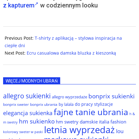
z kapturem
w codziennym looku
2024-
06-
Previous Post:
T-shirty z aplikacją – stylowa inspiracja na
13
ciepłe dni
Next Post:
Ecru casualowa damska bluzka z kieszonką
WIĘCEJ MODNYCH UBRAŃ
allegro sukienki
bonprix sukienki
allegro wyprzedaże
do pracy stylizacje
by lalala
bonprix sweter
bonprix ubrania
fajne tanie ubrania
elegancja sukienka
h &
hm sukienko
hm swetry damskie
italia fashion
m swetry
letnia wyprzedaż
lou
kolorowy sweter w paski