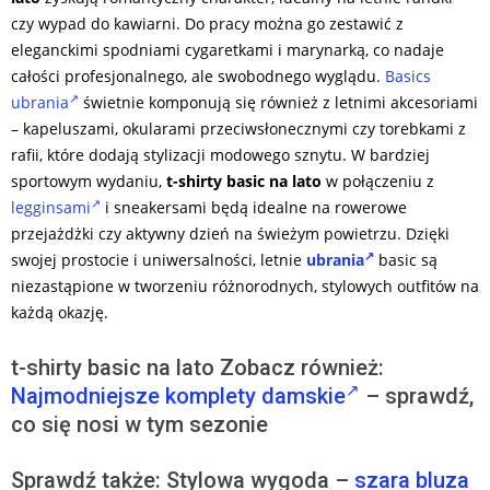
czy wypad do kawiarni. Do pracy można go zestawić z
eleganckimi spodniami cygaretkami i marynarką, co nadaje
całości profesjonalnego, ale swobodnego wyglądu.
Basics
ubrania
świetnie komponują się również z letnimi akcesoriami
– kapeluszami, okularami przeciwsłonecznymi czy torebkami z
rafii, które dodają stylizacji modowego sznytu. W bardziej
sportowym wydaniu,
t-shirty basic na lato
w połączeniu z
legginsami
i sneakersami będą idealne na rowerowe
przejażdżki czy aktywny dzień na świeżym powietrzu. Dzięki
swojej prostocie i uniwersalności, letnie
ubrania
basic są
niezastąpione w tworzeniu różnorodnych, stylowych outfitów na
każdą okazję.
t-shirty basic na lato Zobacz również:
Najmodniejsze komplety damskie
– sprawdź,
co się nosi w tym sezonie
Sprawdź także: Stylowa wygoda –
szara bluza