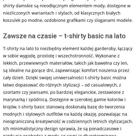
shirty damskie są nieodłącznym elementem mody, dostępne w
niezliczonych wariantach i stylach, od klasycznych białych
koszulek po modne, ozdobione grafikami czy sloganami modele.
Zawsze na czasie – t-shirty basic na lato
T-shirty na lato to niezbędny element każdej garderoby, łączący
w sobie wygodę, prostotę i wszechstronność. Wykonane z
lekkich, przewiewnych materiałów, takich jak bawełna czy len,
są idealne na gorące dni, zapewniając komfort noszenia przez
cały dzień. Dzięki swojej uniwersalności t-shirty basic można
łatwo dopasować do różnych stylizacji – od casualowych, z
szortami czy jeansami, po bardziej eleganckie, zestawione z
marynarką i spódnicą. Dostępne w szerokiej gamie kolorów i
krojów, t-shirty basic stanowią doskonałą bazę do tworzenia
modnych i stylowych outfitów na każdą okazję, pozwalając na
nieograniczoną kreatywność w codziennych letnich stylizacjach.
Ich minimalistyczny design sprawia, że są ponadczasowe i
nigdy nie wychodzą z mody, co czyni je długoterminową