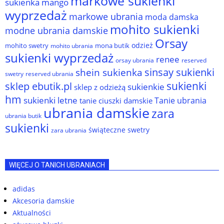
markowe sukienki
sukienka
mango
wyprzedaż
markowe ubrania
moda damska
mohito sukienki
modne ubrania damskie
Orsay
odzież
mohito swetry
mona butik
mohito ubrania
sukienki wyprzedaż
renee
orsay ubrania
reserved
sinsay sukienki
shein sukienka
reserved ubrania
swetry
sukienki
sklep ebutik.pl
sukienkie
sklep z odzieżą
hm
sukienki letne
Tanie ubrania
tanie ciuszki damskie
ubrania damskie
zara
ubrania butik
sukienki
świąteczne swetry
zara ubrania
WIĘCEJ O TANICH UBRANIACH
adidas
Akcesoria damskie
Aktualności