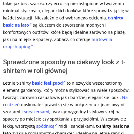
takie jak beż, szarość czy ecru, są niezastąpione w tworzeniu
minimalistycznych, eleganckich looków, które sprawdzają się w
każdej sytuacji. Niezależnie od wybranego odcienia,
t-shirty
basic na lato
są kluczem do stworzenia modnych i
komfortowych outfitów, które będą idealne zarówno na plażę,
jak i na miejskie spacery. Zobacz, co oferuje
hurtownia
dropshipping
Sprawdzone sposoby na ciekawy look z t-
shirtem w roli głównej
Letnie t-shirty
basic feel good
to niezwykle wszechstronny
element garderoby, który można stylizować na wiele sposobów,
tworząc zarówno casualowe, jak i bardziej eleganckie looki.
Na
co dzień
doskonale sprawdzą się w połączeniu z jeansowymi
szortami i
sneakersami
, tworząc wygodny i stylowy strój na
spacery po mieście czy spotkania z przyjaciółmi. W zestawie z
lekką, wzorzystą
spódnicą
midi i sandałkami,
t-shirty basic na
lato
zyskują romantyczny charakter, idealny na letnie randki