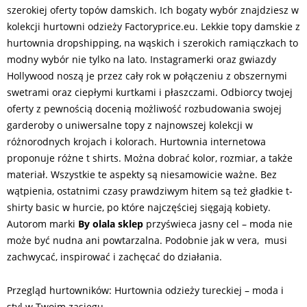
szerokiej oferty topów damskich. Ich bogaty wybór znajdziesz w
kolekcji hurtowni odzieży Factoryprice.eu. Lekkie topy damskie z
hurtownia dropshipping, na wąskich i szerokich ramiączkach to
modny wybór nie tylko na lato. Instagramerki oraz gwiazdy
Hollywood noszą je przez cały rok w połączeniu z obszernymi
swetrami oraz ciepłymi kurtkami i płaszczami. Odbiorcy twojej
oferty z pewnością docenią możliwość rozbudowania swojej
garderoby o uniwersalne topy z najnowszej kolekcji w
różnorodnych krojach i kolorach. Hurtownia internetowa
proponuje różne t shirts. Można dobrać kolor, rozmiar, a także
materiał. Wszystkie te aspekty są niesamowicie ważne. Bez
wątpienia, ostatnimi czasy prawdziwym hitem są też gładkie t-
shirty basic w hurcie, po które najczęściej sięgają kobiety.
Autorom marki
By olala sklep
przyświeca jasny cel – moda nie
może być nudna ani powtarzalna. Podobnie jak w vera, musi
zachwycać, inspirować i zachęcać do działania.
Przegląd hurtowników: Hurtownia odzieży tureckiej – moda i
styl w Twoim zasięgu