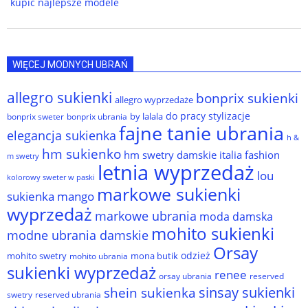
kupić najlepsze modele
WIĘCEJ MODNYCH UBRAŃ
allegro sukienki
bonprix sukienki
allegro wyprzedaże
do pracy stylizacje
by lalala
bonprix sweter
bonprix ubrania
fajne tanie ubrania
elegancja sukienka
h &
hm sukienko
hm swetry damskie
italia fashion
m swetry
letnia wyprzedaż
lou
kolorowy sweter w paski
markowe sukienki
sukienka
mango
wyprzedaż
markowe ubrania
moda damska
mohito sukienki
modne ubrania damskie
Orsay
odzież
mohito swetry
mona butik
mohito ubrania
sukienki wyprzedaż
renee
orsay ubrania
reserved
sinsay sukienki
shein sukienka
reserved ubrania
swetry