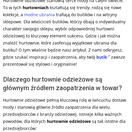
Hurtownie odzieżowe stanowią serce mody na całym świecie.
To w tych
hurtowniach
kształtują się trendy, rodzą się nowe
kolekcje, a
modne ubrania
trafiają do butików i na witryny
sklepowe. Dla właścicieli butików, którzy dbają o indywidualny
charakter swojego sklepu, wybór odpowiedniej hurtowni
odzieżowej to kluczowy element sukcesu. Gdzie i jak można
znaleźć hurtownie, które zaoferują wyjątkowe ubrania dla
butiku? O tym właśnie będzie nasz artykuł. Z nami odkryjesz,
gdzie szukać inspiracji i zaopatrzenia, aby twój
butik
zawsze
prezentował się stylowo i oryginalnie!
Dlaczego hurtownie odzieżowe są
głównym źródłem zaopatrzenia w towar?
Hurtownie odzieżowe pełnią kluczową rolę w łańcuchu dostaw
mody i stanowią główne źródło zaopatrzenia dla wielu
przedsiębiorców z branży odzieżowej. Istnieje kilka ważnych
powodów, dla których
hurtownie odzieżowe
są tak istotne dla
przedsiębiorców: