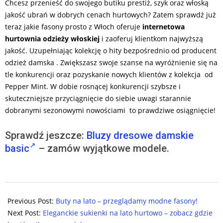
Chcesz przenieść do swojego butiku prestiż, szyk oraz włoską
jakość ubrań w dobrych cenach hurtowych? Zatem sprawdź już
teraz jakie fasony prosto z Włoch oferuje
internetowa
hurtownia odzieży włoskiej
i zaoferuj klientkom najwyższą
jakość. Uzupełniając kolekcję o hity bezpośrednio od producent
odzież damska . Zwiększasz swoje szanse na wyróżnienie się na
tle konkurencji oraz pozyskanie nowych klientów z kolekcja od
Pepper Mint. W dobie rosnącej konkurencji szybsze i
skuteczniejsze przyciągnięcie do siebie uwagi starannie
dobranymi sezonowymi nowościami to prawdziwe osiągnięcie!
Sprawdź jeszcze:
Bluzy dresowe damskie
basic
– zamów wyjątkowe modele.
2025-
09-
Previous Post:
Buty na lato – przeglądamy modne fasony!
04
Next Post:
Eleganckie sukienki na lato hurtowo – zobacz gdzie