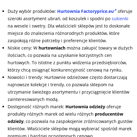
Duży wybór produktów:
Hurtownia Factoryprice.eu
oferuje
szeroki asortyment ubrań, od koszulek i spodni po
sukienki
na wesele i swetry. Dla właścicieli sklepów jest to doskonałe
miejsce do znalezienia różnorodnych produktów, które
zaspokoją różne potrzeby i preferencje klientów.
Niskie ceny: W
hurtowniach
można zakupić towary w dużych
ilościach, co pozwala na uzyskanie korzystnych cen
hurtowych. To istotne z punktu widzenia przedsiębiorców,
którzy chcą osiągnąć konkurencyjność cenową na rynku.
Nowości i trendy: Hurtownie odzieżowe często dostarczają
najnowsze kolekcje i trendy, co pozwala sklepom na
utrzymanie świeżego asortymentu i przyciągnięcie klientów
zainteresowanych modą.
Dostępność różnych marek:
Hurtownia odzieży
oferuje
produkty różnych marek od wielu różnych
producentów
odzieży
, co pozwala na zaspokojenie zróżnicowanych gustów
klientów. Właściciele sklepów mogą wybierać spośród marek
premium i bardziej przystępnych cenowo.