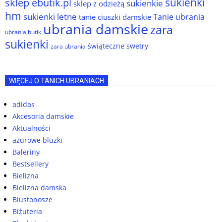
sukienki
sklep ebutik.pl
sukienkie
sklep z odzieżą
hm
sukienki letne
Tanie ubrania
tanie ciuszki damskie
ubrania damskie
zara
ubrania butik
sukienki
świąteczne swetry
zara ubrania
WIĘCEJ O TANICH UBRANIACH
adidas
Akcesoria damskie
Aktualności
ażurowe bluzki
Baleriny
Bestsellery
Bielizna
Bielizna damska
Biustonosze
Biżuteria