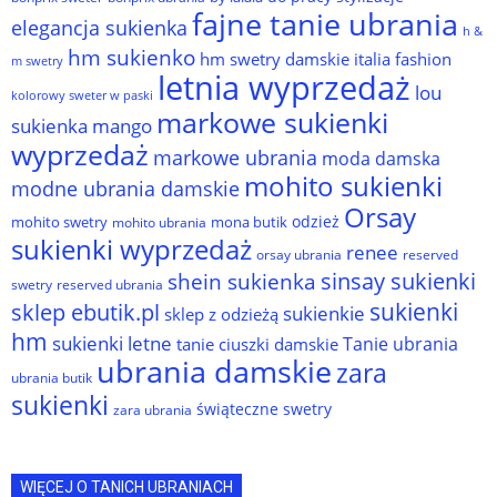
fajne tanie ubrania
elegancja sukienka
h &
hm sukienko
hm swetry damskie
italia fashion
m swetry
letnia wyprzedaż
lou
kolorowy sweter w paski
markowe sukienki
sukienka
mango
wyprzedaż
markowe ubrania
moda damska
mohito sukienki
modne ubrania damskie
Orsay
odzież
mohito swetry
mona butik
mohito ubrania
sukienki wyprzedaż
renee
orsay ubrania
reserved
sinsay sukienki
shein sukienka
reserved ubrania
swetry
sukienki
sklep ebutik.pl
sukienkie
sklep z odzieżą
hm
sukienki letne
Tanie ubrania
tanie ciuszki damskie
ubrania damskie
zara
ubrania butik
sukienki
świąteczne swetry
zara ubrania
WIĘCEJ O TANICH UBRANIACH