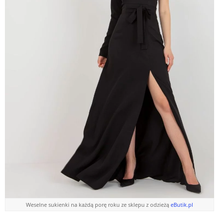
Weselne sukienki na każdą porę roku ze sklepu z odzieżą
eButik.pl