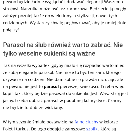
pewno będzie ładnie wyglądać i dodawać elegancji Waszemu
strojowi. Narzutka może być też koronkowa. Będziecie ją mogły
założyć później także do wielu innych stylizacji, nawet tych
codziennych. Wystarczy chwilę pogłówkować, aby je umiejętnie
połączyć.
Parasol na ślub również warto zabrać. Nie
tylko weselne sukienki są ważne
Tak na wszelki wypadek, gdyby miało się rozpadać warto mieć
ze sobą elegancki parasol. Nie może to być ten sam, którego
używacie na co dzień. Nie dam sobie co prawda nic uciąć, ale
na pewno nie jest to
parasol
pierwszej świeżości. Trzeba więc
kupić taki, który będzie pasował do sukienki. Jeśli Wasz strój jest
jasny, trzeba dobrać parasol w podobnej kolorystyce. Czarny
nie będzie tu dobrze widziany.
W tym sezonie śmiało postawicie na
fajne ciuchy
w kolorze
fiolet i turkus. Do tego dodajcie zamszowe
szpilki
, które są