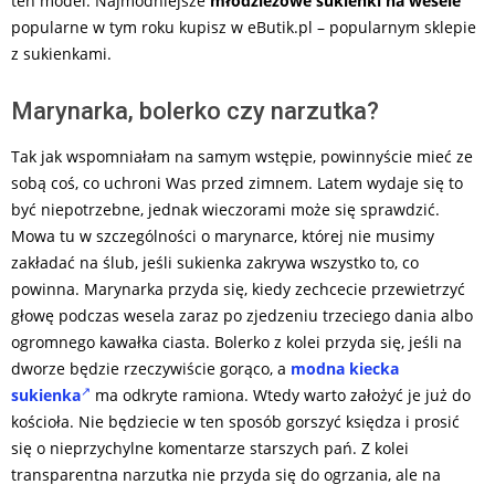
ten model. Najmodniejsze
młodzieżowe sukienki na wesele
popularne w tym roku kupisz w eButik.pl – popularnym sklepie
z sukienkami.
Marynarka, bolerko czy narzutka?
Tak jak wspomniałam na samym wstępie, powinnyście mieć ze
sobą coś, co uchroni Was przed zimnem. Latem wydaje się to
być niepotrzebne, jednak wieczorami może się sprawdzić.
Mowa tu w szczególności o marynarce, której nie musimy
zakładać na ślub, jeśli sukienka zakrywa wszystko to, co
powinna. Marynarka przyda się, kiedy zechcecie przewietrzyć
głowę podczas wesela zaraz po zjedzeniu trzeciego dania albo
ogromnego kawałka ciasta. Bolerko z kolei przyda się, jeśli na
dworze będzie rzeczywiście gorąco, a
modna kiecka
sukienka
ma odkryte ramiona. Wtedy warto założyć je już do
kościoła. Nie będziecie w ten sposób gorszyć księdza i prosić
się o nieprzychylne komentarze starszych pań. Z kolei
transparentna narzutka nie przyda się do ogrzania, ale na