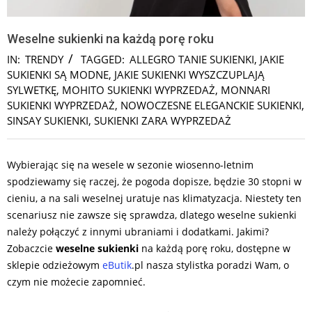
Weselne sukienki na każdą porę roku
IN:
TRENDY
TAGGED:
ALLEGRO TANIE SUKIENKI
,
JAKIE
SUKIENKI SĄ MODNE
,
JAKIE SUKIENKI WYSZCZUPLAJĄ
SYLWETKĘ
,
MOHITO SUKIENKI WYPRZEDAŻ
,
MONNARI
SUKIENKI WYPRZEDAŻ
,
NOWOCZESNE ELEGANCKIE SUKIENKI
,
SINSAY SUKIENKI
,
SUKIENKI ZARA WYPRZEDAŻ
Wybierając się na wesele w sezonie wiosenno-letnim
spodziewamy się raczej, że pogoda dopisze, będzie 30 stopni w
cieniu, a na sali weselnej uratuje nas klimatyzacja. Niestety ten
scenariusz nie zawsze się sprawdza, dlatego weselne sukienki
należy połączyć z innymi ubraniami i dodatkami. Jakimi?
Zobaczcie
weselne sukienki
na każdą porę roku, dostępne w
sklepie odzieżowym
eButik
.pl nasza stylistka poradzi Wam, o
czym nie możecie zapomnieć.