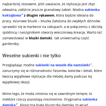
najbardziej stosowne. Jeśli uważacie, że stylizacja jest zbyt
odważna, załóżcie jeszcze granatowy żakiet. Modna
sukienka
koktajlowa
z długim rękawem
, która będzie idelana do
pracy. Ażurowe bluzki – bluzka Założona do zwykłych dżinsów
sprawdzi się w markecie na zakupach, a w połączeniu z obcisłą
spódnicą i naszyjnikiem stworzy wieczorową kreację. Warto też
zainwestować w
bluzki damski
, tak uniwersalną część
garderoby.
Weselne sukienki i nie tylko
Przeglądając modne
sukienki na wesele dla nastolatki
,
zanurzymy się w różnorodności fasonów, kolorów i detali, które
tworzą wyjątkowe stylizacje dla młodej damy podczas tej
wyjątkowej okazji.
Mimo tego, że moda zmienia się w zawrotnym tempie, to
niektóre rzeczy pozostają niezmienne. Oryginalna
sukienka
damska
, klasyczna biała bluzeczka damska, to wciąż