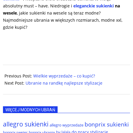
absolutny must – have. Niedrogie i
eleganckie sukienki
na
wesele
, j
akie sukienki na wesele są teraz modne?
Najmodniejsze ubrania w większych rozmiarach, modne xxl,
gdzie kupić?
2025-
10-
Previous Post:
Wielkie wyprzedaże – co kupić?
15
Next Post:
Ubranie na randkę najlepsze stylizacje
WIĘCEJ MODNYCH UBRAŃ
allegro sukienki
bonprix sukienki
allegro wyprzedaże
do pracy stylizacje
by lalala
bonprix sweter
bonprix ubrania