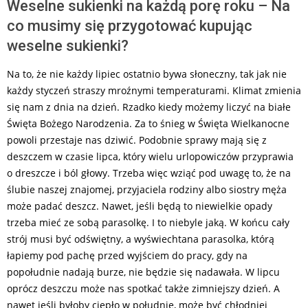
Weselne sukienki na każdą porę roku – Na
co musimy się przygotować kupując
weselne sukienki?
Na to, że nie każdy lipiec ostatnio bywa słoneczny, tak jak nie
każdy styczeń straszy mroźnymi temperaturami. Klimat zmienia
się nam z dnia na dzień. Rzadko kiedy możemy liczyć na białe
Święta Bożego Narodzenia. Za to śnieg w Święta Wielkanocne
powoli przestaje nas dziwić. Podobnie sprawy mają się z
deszczem w czasie lipca, który wielu urlopowiczów przyprawia
o dreszcze i ból głowy. Trzeba więc wziąć pod uwagę to, że na
ślubie naszej znajomej, przyjaciela rodziny albo siostry męża
może padać deszcz. Nawet, jeśli będą to niewielkie opady
trzeba mieć ze sobą parasolkę. I to niebyle jaką. W końcu cały
strój musi być odświętny, a wyświechtana parasolka, którą
łapiemy pod pachę przed wyjściem do pracy, gdy na
popołudnie nadają burze, nie będzie się nadawała. W lipcu
oprócz deszczu może nas spotkać także zimniejszy dzień. A
nawet jeśli byłoby ciepło w południe, może być chłodniej