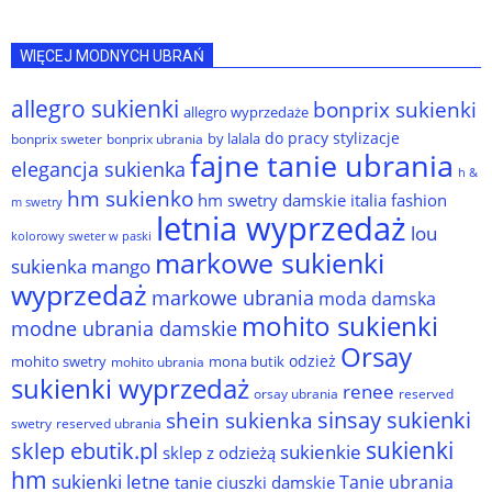
WIĘCEJ MODNYCH UBRAŃ
allegro sukienki
bonprix sukienki
allegro wyprzedaże
do pracy stylizacje
by lalala
bonprix sweter
bonprix ubrania
fajne tanie ubrania
elegancja sukienka
h &
hm sukienko
hm swetry damskie
italia fashion
m swetry
letnia wyprzedaż
lou
kolorowy sweter w paski
markowe sukienki
sukienka
mango
wyprzedaż
markowe ubrania
moda damska
mohito sukienki
modne ubrania damskie
Orsay
odzież
mohito swetry
mona butik
mohito ubrania
sukienki wyprzedaż
renee
orsay ubrania
reserved
sinsay sukienki
shein sukienka
reserved ubrania
swetry
sukienki
sklep ebutik.pl
sukienkie
sklep z odzieżą
hm
sukienki letne
Tanie ubrania
tanie ciuszki damskie