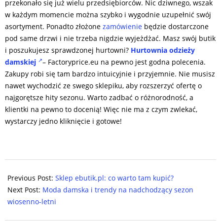
przekonało się już wielu przedsiębiorców. Nic dziwnego, wszak
w każdym momencie można szybko i wygodnie uzupełnić swój
asortyment. Ponadto złożone
zamówienie
będzie dostarczone
pod same drzwi i nie trzeba nigdzie wyjeżdżać. Masz swój butik
i poszukujesz sprawdzonej hurtowni?
Hurtownia odzieży
damskiej
– Factoryprice.eu na pewno jest godna polecenia.
Zakupy robi się tam bardzo intuicyjnie i przyjemnie. Nie musisz
nawet wychodzić ze swego sklepiku, aby rozszerzyć ofertę o
najgorętsze hity sezonu. Warto zadbać o różnorodność, a
klientki na pewno to docenią! Więc nie ma z czym zwlekać,
wystarczy jedno kliknięcie i gotowe!
2017-
12-
Previous Post:
Sklep ebutik.pl: co warto tam kupić?
13
Next Post:
Moda damska i trendy na nadchodzący sezon
wiosenno-letni