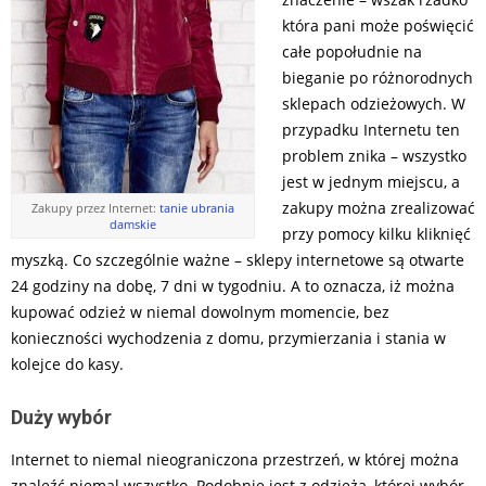
która pani może poświęcić
całe popołudnie na
bieganie po różnorodnych
sklepach odzieżowych. W
przypadku Internetu ten
problem znika – wszystko
jest w jednym miejscu, a
zakupy można zrealizować
Zakupy przez Internet:
tanie ubrania
damskie
przy pomocy kilku kliknięć
myszką. Co szczególnie ważne – sklepy internetowe są otwarte
24 godziny na dobę, 7 dni w tygodniu. A to oznacza, iż można
kupować odzież w niemal dowolnym momencie, bez
konieczności wychodzenia z domu, przymierzania i stania w
kolejce do kasy.
Duży wybór
Internet to niemal nieograniczona przestrzeń, w której można
znaleźć niemal wszystko. Podobnie jest z odzieżą, której wybór