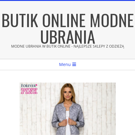
Skip
BUTIK ONLINE MODNE
to
content
UBRANIA
MODNE UBRANIA W BUTIK ONLINE - NAJLEPSZE SKLEPY Z ODZIEŻĄ
Secondary
Menu
Navigation
Menu