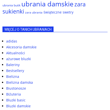
ubrania damskie
zara
ubrania butik
sukienki
świąteczne swetry
zara ubrania
WIĘCEJ O TANICH UBRANIACH
adidas
Akcesoria damskie
Aktualności
ażurowe bluzki
Baleriny
Bestsellery
Bielizna
Bielizna damska
Biustonosze
Biżuteria
Bluzki basic
Bluzki damskie