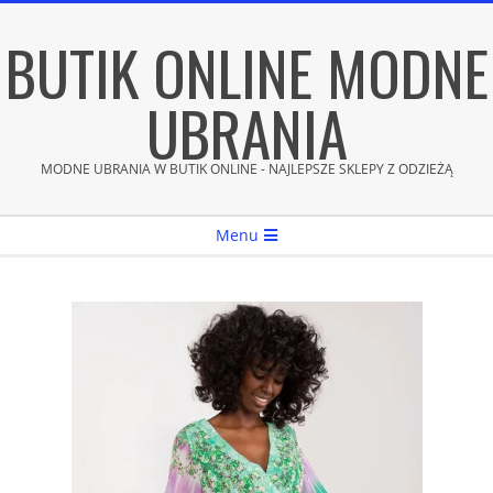
Skip
BUTIK ONLINE MODNE
to
content
UBRANIA
MODNE UBRANIA W BUTIK ONLINE - NAJLEPSZE SKLEPY Z ODZIEŻĄ
Secondary
Menu
Navigation
Menu