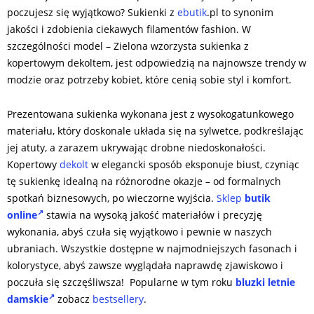
poczujesz się wyjątkowo? Sukienki z
ebutik
.pl to synonim
jakości i zdobienia ciekawych filamentów fashion. W
szczególności model – Zielona wzorzysta sukienka z
kopertowym dekoltem, jest odpowiedzią na najnowsze trendy w
modzie oraz potrzeby kobiet, które cenią sobie styl i komfort.
Prezentowana sukienka wykonana jest z wysokogatunkowego
materiału, który doskonale układa się na sylwetce, podkreślając
jej atuty, a zarazem ukrywając drobne niedoskonałości.
Kopertowy
dekolt
w elegancki sposób eksponuje biust, czyniąc
tę sukienkę idealną na różnorodne okazje – od formalnych
spotkań biznesowych, po wieczorne wyjścia.
Sklep
butik
online
stawia na wysoką jakość materiałów i precyzję
wykonania, abyś czuła się wyjątkowo i pewnie w naszych
ubraniach. Wszystkie dostępne w najmodniejszych fasonach i
kolorystyce, abyś zawsze wyglądała naprawdę zjawiskowo i
poczuła się szczęśliwsza! Popularne w tym roku
bluzki letnie
damskie
zobacz
bestsellery
.