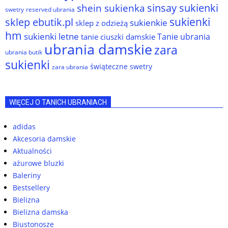
sinsay sukienki
shein sukienka
reserved ubrania
swetry
sukienki
sklep ebutik.pl
sukienkie
sklep z odzieżą
hm
sukienki letne
Tanie ubrania
tanie ciuszki damskie
ubrania damskie
zara
ubrania butik
sukienki
świąteczne swetry
zara ubrania
WIĘCEJ O TANICH UBRANIACH
adidas
Akcesoria damskie
Aktualności
ażurowe bluzki
Baleriny
Bestsellery
Bielizna
Bielizna damska
Biustonosze