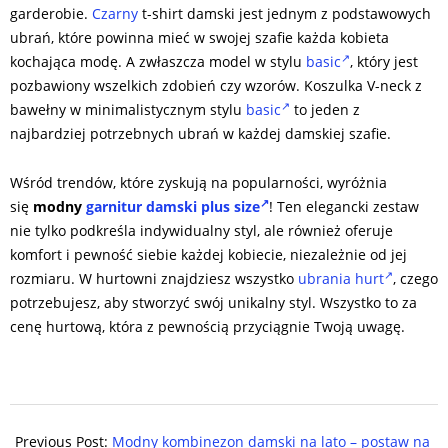
garderobie.
Czarny
t-shirt damski jest jednym z podstawowych
ubrań, które powinna mieć w swojej szafie każda kobieta
kochająca modę. A zwłaszcza model w stylu
basic
, który jest
pozbawiony wszelkich zdobień czy wzorów. Koszulka V-neck z
bawełny w minimalistycznym stylu
basic
to jeden z
najbardziej potrzebnych ubrań w każdej damskiej szafie.
Wśród trendów, które zyskują na popularności, wyróżnia
się
modny
garnitur damski plus size
! Ten elegancki zestaw
nie tylko podkreśla indywidualny styl, ale również oferuje
komfort i pewność siebie każdej kobiecie, niezależnie od jej
rozmiaru. W hurtowni znajdziesz wszystko
ubrania hurt
, czego
potrzebujesz, aby stworzyć swój unikalny styl. Wszystko to za
cenę hurtową, która z pewnością przyciągnie Twoją uwagę.
2024-
07-
Previous Post:
Modny kombinezon damski na lato – postaw na