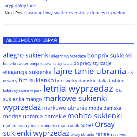
18
oryginalny look!
Next Post:
Jasnobeżowy sweter oversize z domieszką wełny
WIĘCEJ MODNYCH UBRAŃ
allegro sukienki
bonprix sukienki
allegro wyprzedaże
do pracy stylizacje
by lalala
bonprix sweter
bonprix ubrania
fajne tanie ubrania
elegancja sukienka
h &
hm sukienko
hm swetry damskie
italia fashion
m swetry
letnia wyprzedaż
lou
kolorowy sweter w paski
markowe sukienki
sukienka
mango
wyprzedaż
markowe ubrania
moda damska
mohito sukienki
modne ubrania damskie
Orsay
odzież
mohito swetry
mona butik
mohito ubrania
sukienki wyprzedaż
renee
orsay ubrania
reserved