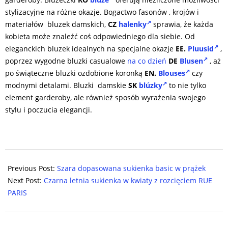
stylizacyjne na różne okazje. Bogactwo fasonów , krojów i
materiałów bluzek damskich,
CZ
halenky
sprawia, że każda
kobieta może znaleźć coś odpowiedniego dla siebie. Od
eleganckich bluzek idealnych na specjalne okazje
EE.
Pluusid
,
poprzez wygodne bluzki casualowe
na co dzień
DE
Blusen
, aż
po świąteczne bluzki ozdobione koronką
EN.
Blouses
czy
modnymi detalami. Bluzki damskie
SK
blúzky
to nie tylko
element garderoby, ale również sposób wyrażenia swojego
stylu i poczucia elegancji.
2024-
08-
Previous Post:
Szara dopasowana sukienka basic w prążek
17
Next Post:
Czarna letnia sukienka w kwiaty z rozcięciem RUE
PARIS