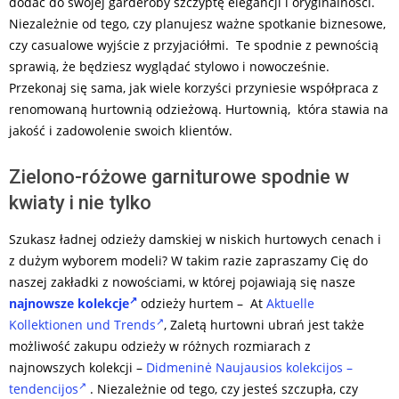
dodać do swojej garderoby szczyptę elegancji i oryginalności.
Niezależnie od tego, czy planujesz ważne spotkanie biznesowe,
czy casualowe wyjście z przyjaciółmi. Te spodnie z pewnością
sprawią, że będziesz wyglądać stylowo i nowocześnie.
Przekonaj się sama, jak wiele korzyści przyniesie współpraca z
renomowaną hurtownią odzieżową. Hurtownią, która stawia na
jakość i zadowolenie swoich klientów.
Zielono-różowe garniturowe spodnie w
kwiaty i nie tylko
Szukasz ładnej odzieży damskiej w niskich hurtowych cenach i
z dużym wyborem modeli? W takim razie zapraszamy Cię do
naszej zakładki z nowościami, w której pojawiają się nasze
najnowsze kolekcje
odzieży hurtem – At
Aktuelle
Kollektionen und Trends
, Zaletą hurtowni ubrań jest także
możliwość zakupu odzieży w różnych rozmiarach z
najnowszych kolekcji –
Didmeninė Naujausios kolekcijos –
tendencijos
. Niezależnie od tego, czy jesteś szczupła, czy