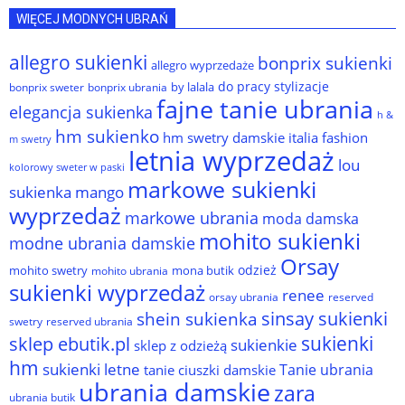
WIĘCEJ MODNYCH UBRAŃ
allegro sukienki
bonprix sukienki
allegro wyprzedaże
do pracy stylizacje
by lalala
bonprix sweter
bonprix ubrania
fajne tanie ubrania
elegancja sukienka
h &
hm sukienko
hm swetry damskie
italia fashion
m swetry
letnia wyprzedaż
lou
kolorowy sweter w paski
markowe sukienki
sukienka
mango
wyprzedaż
markowe ubrania
moda damska
mohito sukienki
modne ubrania damskie
Orsay
odzież
mohito swetry
mona butik
mohito ubrania
sukienki wyprzedaż
renee
orsay ubrania
reserved
sinsay sukienki
shein sukienka
reserved ubrania
swetry
sukienki
sklep ebutik.pl
sukienkie
sklep z odzieżą
hm
sukienki letne
Tanie ubrania
tanie ciuszki damskie
ubrania damskie
zara
ubrania butik