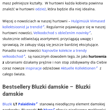
masz pełniejsze kształty. W hurtowni każda kobieta powinna
znaleźć w hurtowni
odzież
, która będzie dla niej idealna.
Więcej o nowościach w naszej hurtowni –
Hulgimüük Viimased
kollektsioonid ja trendid
. Regularnie pojawiające się w naszej
hurtowni nowości,
Velkoobchod s oblečením novinky
,
skutecznie odświeżają asortyment, przyciągają uwagę i
sprawiają, że zakupy stają się jeszcze bardziej ekscytujące.
Ponadto nasze nowości
Najnovšie kolekcie a trendy
velkoobchod
, są naocznym dowodem tego, że jako
hurtownia
z
ubraniami działamy prężnie i non stop zdobywamy dla Ciebie
coraz nowsze
inspiracje
odzieżowe
Aktuelle Kollektionen
z
całego świata.
Bestsellery Bluzki damskie – Bluzki
damskie
Bluzki
LT
Palaidinės
stanowią nieodłączny element damskiej
garderoby. Bluzeczki
RO
bluze
oferują niezliczone możliwości