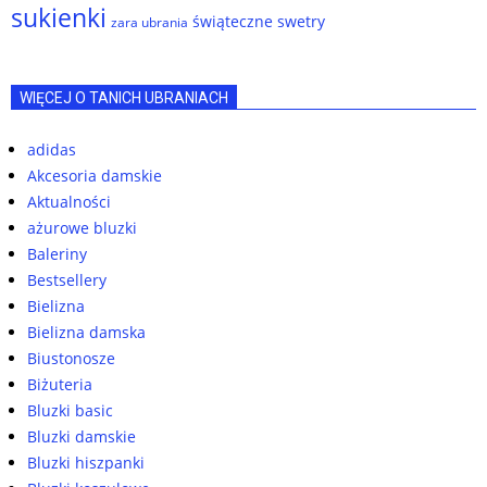
sukienki
świąteczne swetry
zara ubrania
WIĘCEJ O TANICH UBRANIACH
adidas
Akcesoria damskie
Aktualności
ażurowe bluzki
Baleriny
Bestsellery
Bielizna
Bielizna damska
Biustonosze
Biżuteria
Bluzki basic
Bluzki damskie
Bluzki hiszpanki