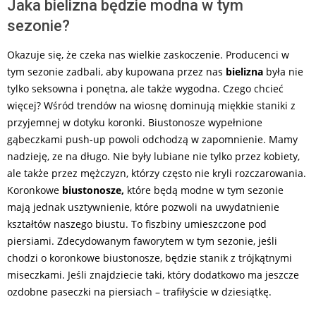
Jaka bielizna będzie modna w tym
sezonie?
Okazuje się, że czeka nas wielkie zaskoczenie. Producenci w
tym sezonie zadbali, aby kupowana przez nas
bielizna
była nie
tylko seksowna i ponętna, ale także wygodna. Czego chcieć
więcej? Wśród trendów na wiosnę dominują miękkie staniki z
przyjemnej w dotyku koronki. Biustonosze wypełnione
gąbeczkami push-up powoli odchodzą w zapomnienie. Mamy
nadzieję, ze na długo. Nie były lubiane nie tylko przez kobiety,
ale także przez mężczyzn, którzy często nie kryli rozczarowania.
Koronkowe
biustonosze,
które będą modne w tym sezonie
mają jednak usztywnienie, które pozwoli na uwydatnienie
kształtów naszego biustu. To fiszbiny umieszczone pod
piersiami. Zdecydowanym faworytem w tym sezonie, jeśli
chodzi o koronkowe biustonosze, będzie stanik z trójkątnymi
miseczkami. Jeśli znajdziecie taki, który dodatkowo ma jeszcze
ozdobne paseczki na piersiach – trafiłyście w dziesiątkę.