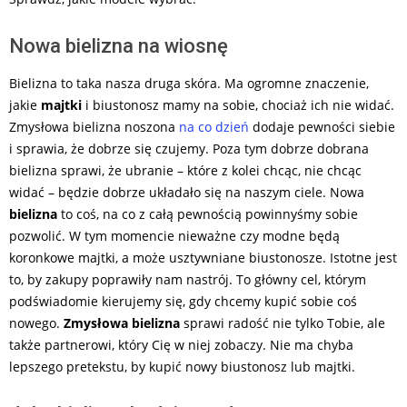
Nowa bielizna na wiosnę
Bielizna to taka nasza druga skóra. Ma ogromne znaczenie,
jakie
majtki
i biustonosz mamy na sobie, chociaż ich nie widać.
Zmysłowa bielizna noszona
na co dzień
dodaje pewności siebie
i sprawia, że dobrze się czujemy. Poza tym dobrze dobrana
bielizna sprawi, że ubranie – które z kolei chcąc, nie chcąc
widać – będzie dobrze układało się na naszym ciele. Nowa
bielizna
to coś, na co z całą pewnością powinnyśmy sobie
pozwolić. W tym momencie nieważne czy modne będą
koronkowe majtki, a może usztywniane biustonosze. Istotne jest
to, by zakupy poprawiły nam nastrój. To główny cel, którym
podświadomie kierujemy się, gdy chcemy kupić sobie coś
nowego.
Zmysłowa bielizna
sprawi radość nie tylko Tobie, ale
także partnerowi, który Cię w niej zobaczy. Nie ma chyba
lepszego pretekstu, by kupić nowy biustonosz lub majtki.