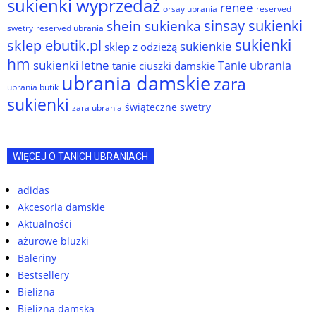
sukienki wyprzedaż
renee
orsay ubrania
reserved
sinsay sukienki
shein sukienka
reserved ubrania
swetry
sukienki
sklep ebutik.pl
sukienkie
sklep z odzieżą
hm
sukienki letne
Tanie ubrania
tanie ciuszki damskie
ubrania damskie
zara
ubrania butik
sukienki
świąteczne swetry
zara ubrania
WIĘCEJ O TANICH UBRANIACH
adidas
Akcesoria damskie
Aktualności
ażurowe bluzki
Baleriny
Bestsellery
Bielizna
Bielizna damska