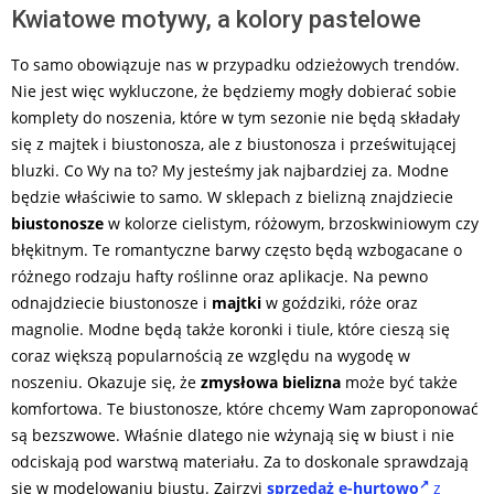
Kwiatowe motywy, a kolory pastelowe
To samo obowiązuje nas w przypadku odzieżowych trendów.
Nie jest więc wykluczone, że będziemy mogły dobierać sobie
komplety do noszenia, które w tym sezonie nie będą składały
się z majtek i biustonosza, ale z biustonosza i prześwitującej
bluzki. Co Wy na to? My jesteśmy jak najbardziej za. Modne
będzie właściwie to samo. W sklepach z bielizną znajdziecie
biustonosze
w kolorze cielistym, różowym, brzoskwiniowym czy
błękitnym. Te romantyczne barwy często będą wzbogacane o
różnego rodzaju hafty roślinne oraz aplikacje. Na pewno
odnajdziecie biustonosze i
majtki
w goździki, róże oraz
magnolie. Modne będą także koronki i tiule, które cieszą się
coraz większą popularnością ze względu na wygodę w
noszeniu. Okazuje się, że
zmysłowa bielizna
może być także
komfortowa. Te biustonosze, które chcemy Wam zaproponować
są bezszwowe. Właśnie dlatego nie wżynają się w biust i nie
odciskają pod warstwą materiału. Za to doskonale sprawdzają
się w modelowaniu biustu. Zajrzyj
sprzedaż e-hurtowo
z