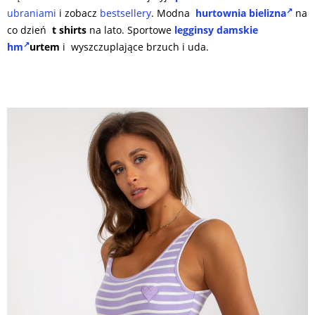
ubraniami
i zobacz
bestsellery
. Modna
hurtownia bielizna
na
co dzień
t shirts
na lato. Sportowe
legginsy damskie
hm
urtem
i wyszczuplające brzuch i uda.