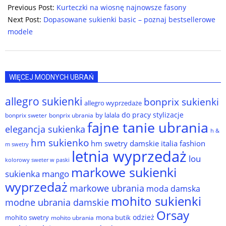
02-
Previous Post:
Kurteczki na wiosnę najnowsze fasony
08
Next Post:
Dopasowane sukienki basic – poznaj bestsellerowe
modele
WIĘCEJ MODNYCH UBRAŃ
allegro sukienki
bonprix sukienki
allegro wyprzedaże
do pracy stylizacje
by lalala
bonprix sweter
bonprix ubrania
fajne tanie ubrania
elegancja sukienka
h &
hm sukienko
hm swetry damskie
italia fashion
m swetry
letnia wyprzedaż
lou
kolorowy sweter w paski
markowe sukienki
sukienka
mango
wyprzedaż
markowe ubrania
moda damska
mohito sukienki
modne ubrania damskie
Orsay
odzież
mohito swetry
mona butik
mohito ubrania