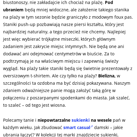
biustonoszy, nie zakładajcie ich chociaż na plażę.
Pod
ubraniem
będą mniej widoczne, ale założenie takiego stanika
na plaży w tym sezonie będzie graniczyło z modowym foux pas.
Staniki push-up pozbawiają nasze piersi kształtu, który jest
najbardziej naturalny, a tego przecież nie chcemy. Najlepiej
jest więc wybierać trójkątne miseczki, których głównym
zadaniem jest zakrycie miejsc intymnych. Nie będą one ani
dodawać ani odejmować centymetrów w biuście. Za to
podtrzymają je na właściwym miejscu i zapewnią świeży
wygląd. Na plaży takie staniki będą się świetnie prezentowały z
oversizowym t-shirtem. Ale czy tylko na plaży?
Bielizna,
w
szczególności ta ozdobna ma być dzisiaj pokazywana. Naszym
zdaniem odważniejsze panie mogą założyć taką górę w
połączeniu z poszarpanymi spodenkami do miasta. Jak szaleć,
to szaleć – od tego jest wiosna.
Polecamy tanie i
niepowtarzalne
sukienki
na wesele
pań w
każdym wieku. Jak zbudować
smart casual
damski – jakie
ubrania łączyć? W kolekcji tej marki znajdziecie sukienki,